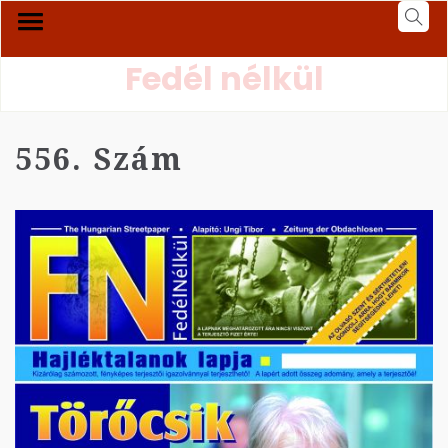
Fedél nélkül
556. Szám