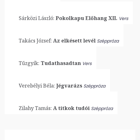
Sárközi László:
Pokolkapu Előhang XII.
Vers
Takács József:
Az elkésett levél
Széppróza
Tűzgyík:
Tudathasadtan
Vers
Verebélyi Béla:
Jégvarázs
Széppróza
Zilahy Tamás:
A titkok tudói
Széppróza