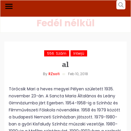
Fedél nélkül
556. Szám
Interjú
al
By
RZsofi
Feb 10, 2018
Törőcsik Mari a heves megyei Pélyen született 1935.
november 23-án. A Sancta Maria Általános és Leány
Gimnáziumba járt Egerben. 1954-1958-ig a Színház és
Filmművészeti Főiskola növendéke. 1958 és 1979 között
a budapesti Nemzeti Színházban játszott. 1979-1980-
ban a győri Kisfaludy Színház műszaki vezetője. 1980-