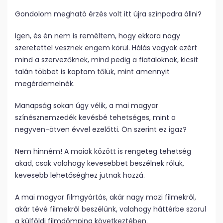
Gondolom megható érzés volt itt újra színpadra állni?
Igen, és én nem is reméltem, hogy ekkora nagy
szeretettel vesznek engem körül. Hálás vagyok ezért
mind a szervezőknek, mind pedig a fiataloknak, kicsit
talán többet is kaptam tőlük, mint amennyit
megérdemelnék.
Manapság sokan úgy vélik, a mai magyar
színésznemzedék kevésbé tehetséges, mint a
negyven-ötven évvel ezelőtti. Ön szerint ez igaz?
Nem hinném! A maiak között is rengeteg tehetség
akad, csak valahogy kevesebbet beszélnek róluk,
kevesebb lehetőséghez jutnak hozzá.
A mai magyar filmgyártás, akár nagy mozi filmekről,
akár tévé filmekről beszélünk, valahogy háttérbe szorul
a külföldi filmdömping következtében.