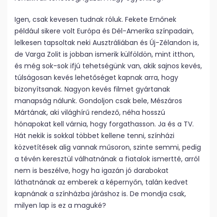
Igen, csak kevesen tudnak róluk. Fekete Ernőnek
például sikere volt Európa és Dél-Amerika színpadain,
lelkesen tapsoltak neki Ausztráliában és Új-Zélandon is,
de Varga Zolit is jobban ismerik külföldön, mint itthon,
és még sok-sok ifjú tehetségünk van, akik sajnos kevés,
túlságosan kevés lehetőséget kapnak arra, hogy
bizonyítsanak. Nagyon kevés filmet gyártanak
manapság nálunk. Gondoljon csak bele, Mészáros
Mártának, aki világhírű rendező, néha hosszú
hónapokat kell várnia, hogy forgathasson. Ja és a TV.
Hát nekik is sokkal többet kellene tenni, színházi
közvetítések alig vannak műsoron, szinte semmi, pedig
a tévén keresztül válhatnának a fiatalok ismertté, arról
nem is beszélve, hogy ha igazán jó darabokat
láthatnának az emberek a képernyőn, talán kedvet
kapnának a színházba járáshoz is. De mondja csak,
milyen lap is ez a maguké?