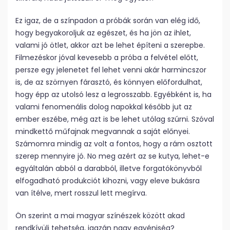
Ez igaz, de a színpadon a próbák során van elég idő,
hogy begyakoroljuk az egészet, és ha jön az ihlet,
valami jó ötlet, akkor azt be lehet építeni a szerepbe.
Filmezéskor jóval kevesebb a próba a felvétel előtt,
persze egy jelenetet fel lehet venni akár harmincszor
is, de az szörnyen fárasztó, és könnyen előfordulhat,
hogy épp az utolsó lesz a legrosszabb. Egyébként is, ha
valami fenomenális dolog napokkal később jut az
ember eszébe, még azt is be lehet utólag szúrni. Szóval
mindkettő műfajnak megvannak a saját előnyei.
Számomra mindig az volt a fontos, hogy a rám osztott
szerep mennyire jó. No meg azért az se kutya, lehet-e
egyáltalán abból a darabból, illetve forgatókönyvből
elfogadható produkciót kihozni, vagy eleve bukásra
van ítélve, mert rosszul lett megírva.
Ön szerint a mai magyar színészek között akad
rendkívüli tehetség, igazán nagy egyéniség?