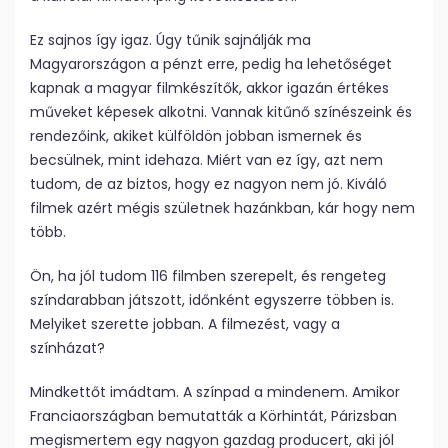
Ez sajnos így igaz. Úgy tűnik sajnálják ma
Magyarországon a pénzt erre, pedig ha lehetőséget
kapnak a magyar filmkészítők, akkor igazán értékes
műveket képesek alkotni. Vannak kitűnő színészeink és
rendezőink, akiket külföldön jobban ismernek és
becsülnek, mint idehaza. Miért van ez így, azt nem
tudom, de az biztos, hogy ez nagyon nem jó. Kiváló
filmek azért mégis születnek hazánkban, kár hogy nem
több.
Ön, ha jól tudom 116 filmben szerepelt, és rengeteg
színdarabban játszott, időnként egyszerre többen is.
Melyiket szerette jobban. A filmezést, vagy a
színházat?
Mindkettőt imádtam. A színpad a mindenem. Amikor
Franciaországban bemutatták a Körhintát, Párizsban
megismertem egy nagyon gazdag producert, aki jól