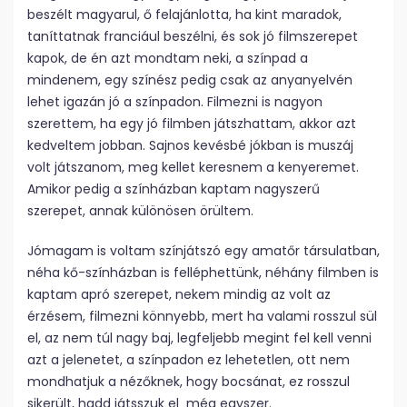
beszélt magyarul, ő felajánlotta, ha kint maradok,
taníttatnak franciául beszélni, és sok jó filmszerepet
kapok, de én azt mondtam neki, a színpad a
mindenem, egy színész pedig csak az anyanyelvén
lehet igazán jó a színpadon. Filmezni is nagyon
szerettem, ha egy jó filmben játszhattam, akkor azt
kedveltem jobban. Sajnos kevésbé jókban is muszáj
volt játszanom, meg kellet keresnem a kenyeremet.
Amikor pedig a színházban kaptam nagyszerű
szerepet, annak különösen örültem.
Jómagam is voltam színjátszó egy amatőr társulatban,
néha kő-színházban is felléphettünk, néhány filmben is
kaptam apró szerepet, nekem mindig az volt az
érzésem, filmezni könnyebb, mert ha valami rosszul sül
el, az nem túl nagy baj, legfeljebb megint fel kell venni
azt a jelenetet, a színpadon ez lehetetlen, ott nem
mondhatjuk a nézőknek, hogy bocsánat, ez rosszul
sikerült, hadd játsszuk el még egyszer.