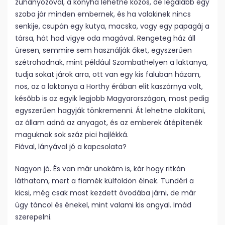
zuhanyozóval, a konyha lehetne közös, de legalább egy
szoba jár minden embernek, és ha valakinek nincs
senkije, csupán egy kutya, macska, vagy egy papagáj a
társa, hát had vigye oda magával. Rengeteg ház áll
üresen, semmire sem használják őket, egyszerűen
szétrohadnak, mint például Szombathelyen a laktanya,
tudja sokat járok arra, ott van egy kis faluban házam,
nos, az a laktanya a Horthy érában elit kaszárnya volt,
később is az egyik legjobb Magyarországon, most pedig
egyszerűen hagyják tönkremenni. Át lehetne alakítani,
az állam adná az anyagot, és az emberek átépítenék
maguknak sok száz pici hajlékká.
Fiával, lányával jó a kapcsolata?
Nagyon jó. És van már unokám is, kár hogy ritkán
láthatom, mert a fiamék külföldön élnek. Tündéri a
kicsi, még csak most kezdett óvodába járni, de már
úgy táncol és énekel, mint valami kis angyal. Imád
szerepelni.