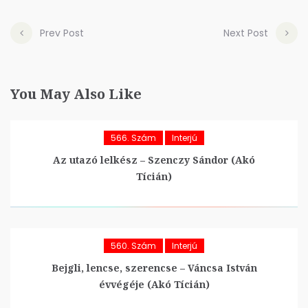
Prev Post
Next Post
You May Also Like
566. Szám
Interjú
Az utazó lelkész – Szenczy Sándor (Akó
Tícián)
560. Szám
Interjú
Bejgli, lencse, szerencse – Váncsa István
évvégéje (Akó Tícián)