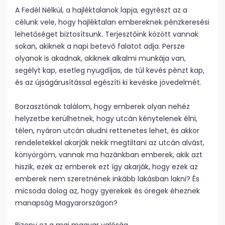
A Fedél Nélkül, a hajléktalanok lapja, egyrészt az a
célunk vele, hogy hajléktalan embereknek pénzkeresési
lehetőséget biztosítsunk. Terjesztőink között vannak
sokan, akiknek a napi betevő falatot adja. Persze
olyanok is akadnak, akiknek alkalmi munkája van,
segélyt kap, esetleg nyugdíjas, de túl kevés pénzt kap,
és az újságárusítással egészíti ki kevéske jövedelmét.
Borzasztónak találom, hogy emberek olyan nehéz
helyzetbe kerülhetnek, hogy utcán kénytelenek élni,
télen, nyáron utcán aludni rettenetes lehet, és akkor
rendeletekkel akarják nekik megtiltani az utcán alvást,
könyörgöm, vannak ma hazánkban emberek, akik azt
hiszik, ezek az emberek ezt így akarják, hogy ezek az
emberek nem szeretnének inkább lakásban lakni? És
micsoda dolog az, hogy gyerekek és öregek éheznek
manapság Magyarországon?