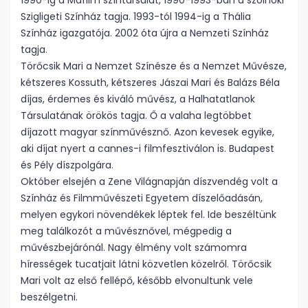
1990-ig a Mafilm színtársulat, 1990-1993-ban a szolnoki
Szigligeti Színház tagja. 1993-tól 1994-ig a Thália
Színház igazgatója. 2002 óta újra a Nemzeti Színház
tagja.
Törőcsik Mari a Nemzet Színésze és a Nemzet Művésze,
kétszeres Kossuth, kétszeres Jászai Mari és Balázs Béla
díjas, érdemes és kiváló művész, a Halhatatlanok
Társulatának örökös tagja. Ő a valaha legtöbbet
díjazott magyar színművésznő. Azon kevesek egyike,
aki díjat nyert a cannes-i filmfesztiválon is. Budapest
és Pély díszpolgára.
Október elsején a Zene Világnapján díszvendég volt a
Színház és Filmművészeti Egyetem díszelőadásán,
melyen egykori növendékek léptek fel. Ide beszéltünk
meg találkozót a művésznővel, mégpedig a
művészbejárónál. Nagy élmény volt számomra
hírességek tucatjait látni közvetlen közelről. Törőcsik
Mari volt az első fellépő, később elvonultunk vele
beszélgetni.