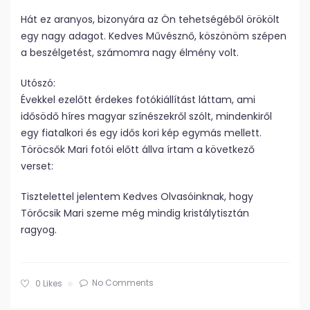
Hát ez aranyos, bizonyára az Ön tehetségéből örökölt
egy nagy adagot. Kedves Művésznő, köszönöm szépen
a beszélgetést, számomra nagy élmény volt.
Utószó:
Évekkel ezelőtt érdekes fotókiállítást láttam, ami
idősödő híres magyar színészekről szólt, mindenkiről
egy fiatalkori és egy idős kori kép egymás mellett.
Töröcsők Mari fotói előtt állva írtam a következő
verset:
Tisztelettel jelentem Kedves Olvasóinknak, hogy
Törőcsik Mari szeme még mindig kristálytisztán
ragyog.
No Comments
0
Likes