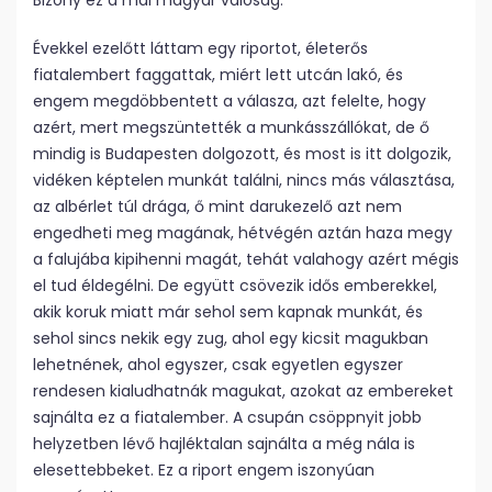
Bizony ez a mai magyar valóság.
Évekkel ezelőtt láttam egy riportot, életerős
fiatalembert faggattak, miért lett utcán lakó, és
engem megdöbbentett a válasza, azt felelte, hogy
azért, mert megszüntették a munkásszállókat, de ő
mindig is Budapesten dolgozott, és most is itt dolgozik,
vidéken képtelen munkát találni, nincs más választása,
az albérlet túl drága, ő mint darukezelő azt nem
engedheti meg magának, hétvégén aztán haza megy
a falujába kipihenni magát, tehát valahogy azért mégis
el tud éldegélni. De együtt csövezik idős emberekkel,
akik koruk miatt már sehol sem kapnak munkát, és
sehol sincs nekik egy zug, ahol egy kicsit magukban
lehetnének, ahol egyszer, csak egyetlen egyszer
rendesen kialudhatnák magukat, azokat az embereket
sajnálta ez a fiatalember. A csupán csöppnyit jobb
helyzetben lévő hajléktalan sajnálta a még nála is
elesettebbeket. Ez a riport engem iszonyúan