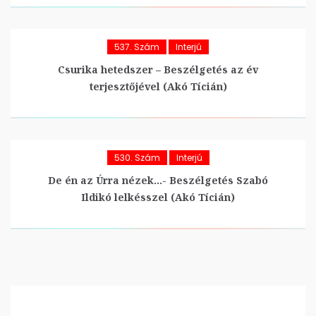
537. Szám
Interjú
Csurika hetedszer – Beszélgetés az év
terjesztőjével (Akó Tícián)
530. Szám
Interjú
De én az Úrra nézek…- Beszélgetés Szabó
Ildikó lelkésszel (Akó Tícián)