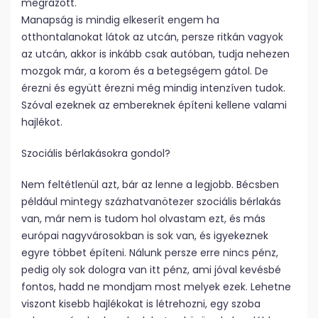
megrázott.
Manapság is mindig elkeserít engem ha
otthontalanokat látok az utcán, persze ritkán vagyok
az utcán, akkor is inkább csak autóban, tudja nehezen
mozgok már, a korom és a betegségem gátol. De
érezni és együtt érezni még mindig intenzíven tudok.
Szóval ezeknek az embereknek építeni kellene valami
hajlékot.
Szociális bérlakásokra gondol?
Nem feltétlenül azt, bár az lenne a legjobb. Bécsben
például mintegy százhatvanötezer szociális bérlakás
van, már nem is tudom hol olvastam ezt, és más
európai nagyvárosokban is sok van, és igyekeznek
egyre többet építeni. Nálunk persze erre nincs pénz,
pedig oly sok dologra van itt pénz, ami jóval kevésbé
fontos, hadd ne mondjam most melyek ezek. Lehetne
viszont kisebb hajlékokat is létrehozni, egy szoba