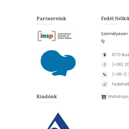
Partnereink
Fedél Nélkü
Személyesen a
ig
1073 Bud
(+36) 2
(+36-1)
fedelnel
Kiadónk
Webshopu