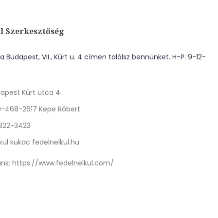
l Szerkesztőség
 Budapest, VII., Kürt u. 4 címen találsz bennünket. H-P: 9-12-
apest Kürt utca 4.
0-468-2617 Kepe Róbert
 322-3423
kul kukac fedelnelkul.hu
nk:
https://www.fedelnelkul.com/