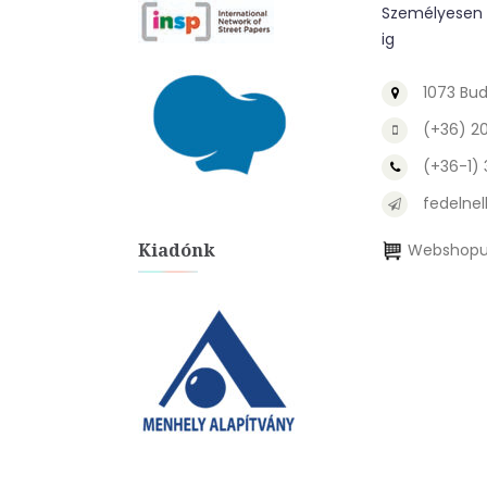
Személyesen a
ig
1073 Bud
(+36) 2
(+36-1)
fedelnel
Kiadónk
Webshopu