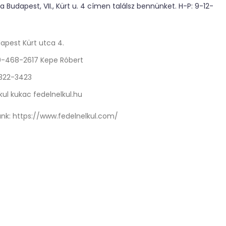
 Budapest, VII., Kürt u. 4 címen találsz bennünket. H-P: 9-12-
apest Kürt utca 4.
0-468-2617 Kepe Róbert
 322-3423
kul kukac fedelnelkul.hu
nk:
https://www.fedelnelkul.com/