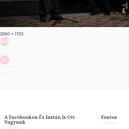
Bejegyzés
Full
2560 × 1703
navigáció
size
Published
in
Év
Alkotása
2025
A Facebookon És Instán Is Ott
Fontos
Vagyunk