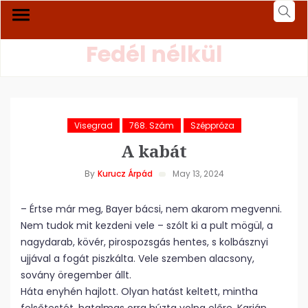
Fedél nélkül
Visegrad
768. Szám
Széppróza
A kabát
By
Kurucz Árpád
May 13, 2024
– Értse már meg, Bayer bácsi, nem akarom megvenni.
Nem tudok mit kezdeni vele – szólt ki a pult mögül, a
nagydarab, kövér, pirospozsgás hentes, s kolbásznyi
ujjával a fogát piszkálta. Vele szemben alacsony,
sovány öregember állt.
Háta enyhén hajlott. Olyan hatást keltett, mintha