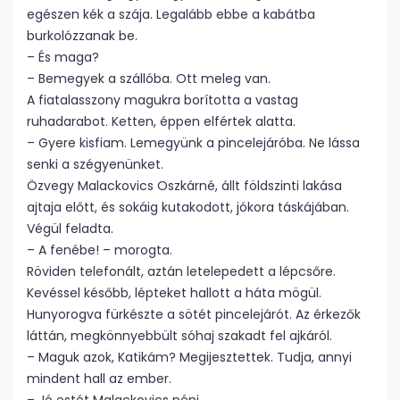
egészen kék a szája. Legalább ebbe a kabátba
burkolózzanak be.
– És maga?
– Bemegyek a szállóba. Ott meleg van.
A fiatalasszony magukra borította a vastag
ruhadarabot. Ketten, éppen elfértek alatta.
– Gyere kisfiam. Lemegyünk a pincelejáróba. Ne lássa
senki a szégyenünket.
Özvegy Malackovics Oszkárné, állt földszinti lakása
ajtaja előtt, és sokáig kutakodott, jókora táskájában.
Végül feladta.
– A fenébe! – morogta.
Röviden telefonált, aztán letelepedett a lépcsőre.
Kevéssel később, lépteket hallott a háta mögül.
Hunyorogva fürkészte a sötét pincelejárót. Az érkezők
láttán, megkönnyebbült sóhaj szakadt fel ajkáról.
– Maguk azok, Katikám? Megijesztettek. Tudja, annyi
mindent hall az ember.