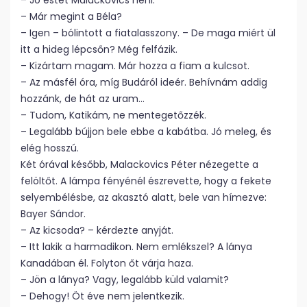
– Jó estét Malackovics néni.
– Már megint a Béla?
– Igen – bólintott a fiatalasszony. – De maga miért ül
itt a hideg lépcsőn? Még felfázik.
– Kizártam magam. Már hozza a fiam a kulcsot.
– Az másfél óra, míg Budáról ideér. Behívnám addig
hozzánk, de hát az uram…
– Tudom, Katikám, ne mentegetőzzék.
– Legalább bújjon bele ebbe a kabátba. Jó meleg, és
elég hosszú.
Két órával később, Malackovics Péter nézegette a
felöltőt. A lámpa fényénél észrevette, hogy a fekete
selyembélésbe, az akasztó alatt, bele van hímezve:
Bayer Sándor.
– Az kicsoda? – kérdezte anyját.
– Itt lakik a harmadikon. Nem emlékszel? A lánya
Kanadában él. Folyton őt várja haza.
– Jön a lánya? Vagy, legalább küld valamit?
– Dehogy! Öt éve nem jelentkezik.