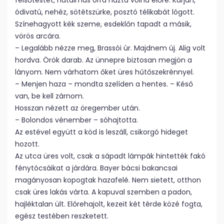
felsőtestét, hatalmas orra húzta volna előre. Karján,
ódivatú, nehéz, sötétszürke, posztó télikabát lógott.
Színehagyott kék szeme, esdeklőn tapadt a másik,
vörös arcára.
– Legalább nézze meg, Brassói úr. Majdnem új. Alig volt
hordva. Örök darab. Az ünnepre biztosan megjön a
lányom. Nem várhatom őket üres hűtőszekrénnyel.
– Menjen haza – mondta szelíden a hentes. – Késő
van, be kell zárnom.
Hosszan nézett az öregember után.
– Bolondos vénember – sóhajtotta.
Az estével együtt a köd is leszáll, csikorgó hideget
hozott.
Az utca üres volt, csak a sápadt lámpák hintették fakó
fénytócsáikat a járdára. Bayer bácsi bakancsai
magányosan kopogtak hazafelé. Nem sietett, otthon
csak üres lakás várta. A kapuval szemben a padon,
hajléktalan ült. Előrehajolt, kezeit két térde közé fogta,
egész testében reszketett.