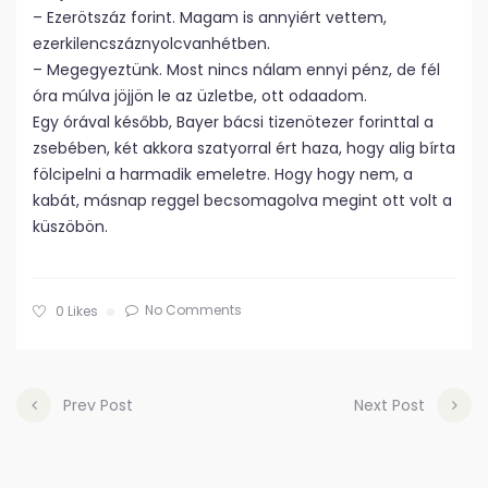
– Ezerötszáz forint. Magam is annyiért vettem,
ezerkilencszáznyolcvanhétben.
– Megegyeztünk. Most nincs nálam ennyi pénz, de fél
óra múlva jöjjön le az üzletbe, ott odaadom.
Egy órával később, Bayer bácsi tizenötezer forinttal a
zsebében, két akkora szatyorral ért haza, hogy alig bírta
fölcipelni a harmadik emeletre. Hogy hogy nem, a
kabát, másnap reggel becsomagolva megint ott volt a
küszöbön.
No Comments
0
Likes
Prev Post
Next Post