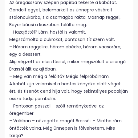
Az öregasszony szépen papírba tekerte a kabátot.
Gondolt egyet, belemarkolt az ünnepre vásárolt
szaloncukorba, s a csomagba rakta. Másnap reggel,
Bayer bácsi a küszöbön találta meg.
– Hazajöttél? Lám, hoztál is valamit.
Megszámolta a cukrokat, pontosan tíz szem volt.
– Három reggelire, három ebédre, három vacsorára,
egy a desszert.
Alig végzett az elosztással, mikor megszólalt a csengő.
Brassói állt az ajtóban.
– Meg van még a felöltő? Mégis felpróbálnám.
A kabát ujja valamivel a hentes könyöke alatt véget
ért, és tizenöt centi híja volt, hogy tekintélyes pocakján
össze tudja gombolni.
– Pontosan passzol – szólt reménykedve, az
öregember.
– Valóban – nézegette magát Brassói. – Mintha rám
öntötték volna. Még ünnepen is fölvehetem. Mire
tartja?