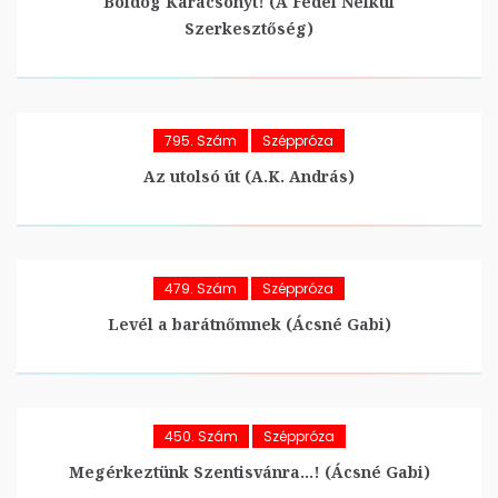
Boldog Karácsonyt! (A Fedél Nélkül
Szerkesztőség)
795. Szám
Széppróza
Az utolsó út (A.K. András)
479. Szám
Széppróza
Levél a barátnőmnek (Ácsné Gabi)
450. Szám
Széppróza
Megérkeztünk Szentisvánra…! (Ácsné Gabi)