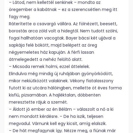
– Látod, nem kellettél senkinek – mondta az
öregember a kabátnak – ez a szerencsétlen meg itt
fagy meg.
Ráterítette a csavargó vállára. Az fölnézett, beesett,
borostás arca zöld volt a hidegtől. Nem tudott szólni,
fogai hallhatóan vacogtak. Bayer bácsi két ujjával a
sapkája felé bökött, majd belépett az öreg
négyemeletes ház kapuján. A férfi lassan
átmelegedett a nehéz felöltő alatt.
– Micsoda remek holmi, ezzel áttelelek.
Elindulva még mindig új ruhájában gyönyörködött,
mikor nekiütközött valakinek. Vékony fiatalasszony
futott ki az utcára hálóingben, mellette öt éves forma
kisfiú, pizsamában. A hajléktalan, döbbenten
meresztette rájuk a szemét.
– Áldott jó ember az én Bélám – válaszolt a nő a ki
nem mondott kérdésre. – De ha iszik, teljesen
megvadul. Várnunk kell egy kicsit, amíg elalszik.
– De hát megfagynak így. Nézze meg, a fiúnak már