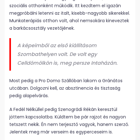
szociális otthonként működik. Itt kezdtem el igazán
megpróbálni letenni az italt, kisebb-nagyobb sikerekkel.
Munkaterápiás otthon volt, ahol nemsokára kineveztek
a barkácsosztály vezetőjének.
A képeimből az első kiállításom
Szombathelyen volt. De volt egy
Celldömölkön is, meg persze Intaházán.
Most pedig a Pro Domo Szállóban lakom a Gránátos
utcában. Dolgozni kell, az absztinencia és tisztaság
pedig alapelvárás.
A Fedél Nélküllel pedig Szenográdi Rékán keresztül
jöttem kapcsolatba. Küldtem be pár rajzot és nagyon
tetszett nekik. Én nem terjesztő vagyok, hanem szerző.
Jelentek meg már verseim és egyperceseim is.