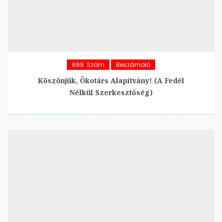
699. Szám
Beszámoló
Köszönjük, Ökotárs Alapítvány! (A Fedél
Nélkül Szerkesztőség)