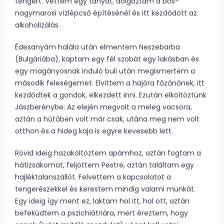
tengert. Vettem egy tanyát, dolgoztam a bős-
nagymarosi vízlépcső építésénél és itt kezdődött az
alkoholizálás.
Édesanyám halála után elmentem Neszebarba
(Bulgáriába), kaptam egy fél szobát egy lakásban és
egy magányosnak induló buli után megismertem a
második feleségemet. Elvittem a hajóra főzőnőnek, itt
kezdődtek a gondok, elkezdett inni. Ezután elköltöztünk
Jászberénybe. Az elején megvolt a meleg vacsora,
aztán a hűtőben volt már csak, utána meg nem volt
otthon és a hideg kaja is egyre kevesebb lett.
Rövid ideig hazaköltöztem apámhoz, aztán fogtam a
hátizsákomat, feljöttem Pestre, aztán találtam egy
hajléktalanszállót. Felvettem a kapcsolatot a
tengerészekkel és kerestem mindig valami munkát.
Egy ideig így ment ez, laktam hol itt, hol ott, aztán
befeküdtem a pszichiátriára, mert éreztem, hogy