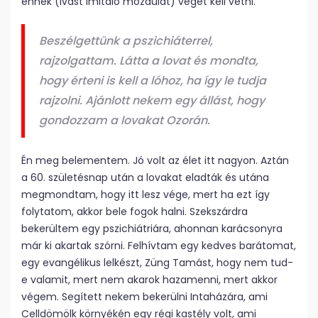
ennek (ivást imitáló mozdulat) véget kell vetni.
Beszélgettünk a pszichiáterrel,
rajzolgattam. Látta a lovat és mondta,
hogy érteni is kell a lóhoz, ha így le tudja
rajzolni. Ajánlott nekem egy állást, hogy
gondozzam a lovakat Ozorán.
Én meg belementem. Jó volt az élet itt nagyon. Aztán
a 60. születésnap után a lovakat eladták és utána
megmondtam, hogy itt lesz vége, mert ha ezt így
folytatom, akkor bele fogok halni. Szekszárdra
bekerültem egy pszichiátriára, ahonnan karácsonyra
már ki akartak szórni. Felhívtam egy kedves barátomat,
egy evangélikus lelkészt, Züng Tamást, hogy nem tud-
e valamit, mert nem akarok hazamenni, mert akkor
végem. Segített nekem bekerülni Intaházára, ami
Celldömölk környékén egy régi kastély volt, ami