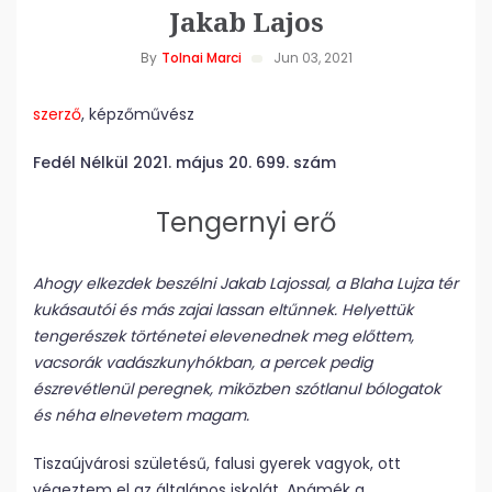
Jakab Lajos
By
Tolnai Marci
Jun 03, 2021
szerző
, képzőművész
Fedél Nélkül
2021. május 20. 699. szám
Tengernyi erő
Ahogy elkezdek beszélni Jakab Lajossal, a Blaha Lujza tér
kukásautói és más zajai lassan eltűnnek. Helyettük
tengerészek történetei elevenednek meg előttem,
vacsorák vadászkunyhókban, a percek pedig
észrevétlenül peregnek, miközben szótlanul bólogatok
és néha elnevetem magam.
Tiszaújvárosi születésű, falusi gyerek vagyok, ott
végeztem el az általános iskolát. Apámék a