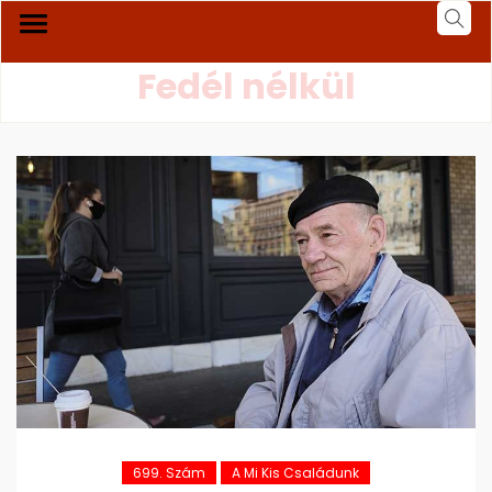
Fedél nélkül
699. Szám
A Mi Kis Családunk