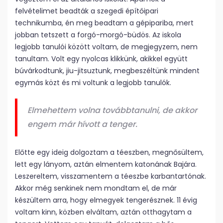
felvételimet beadták a szegedi építőipari
technikumba, én meg beadtam a gépipariba, mert
jobban tetszett a forgó-morgó-büdös. Az iskola
legjobb tanulói között voltam, de megjegyzem, nem
tanultam. Volt egy nyolcas klikkünk, akikkel együtt
búvárkodtunk, jiu-jitsuztunk, megbeszéltünk mindent
egymás közt és mi voltunk a legjobb tanulók.
Elmehettem volna továbbtanulni, de akkor
engem már hívott a tenger.
Előtte egy ideig dolgoztam a téeszben, megnősültem,
lett egy lányom, aztán elmentem katonának Bajára.
Leszereltem, visszamentem a téeszbe karbantartónak.
Akkor még senkinek nem mondtam el, de már
készültem arra, hogy elmegyek tengerésznek. 11 évig
voltam kinn, közben elváltam, aztán otthagytam a