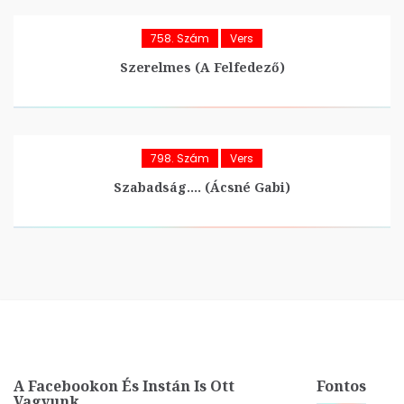
758. Szám
Vers
Szerelmes (A Felfedező)
798. Szám
Vers
Szabadság…. (Ácsné Gabi)
A Facebookon És Instán Is Ott
Fontos
Vagyunk