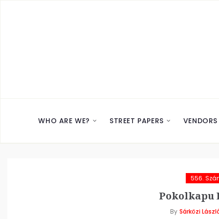
WHO ARE WE?
STREET PAPERS
VENDORS
556. Sz
Pokolkapu E
By
Sárközi Lászl