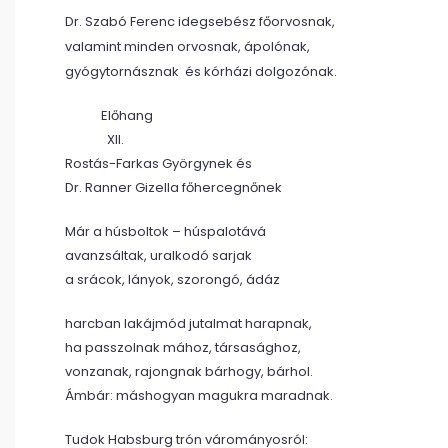
Dr. Szabó Ferenc idegsebész főorvosnak,
valamint minden orvosnak, ápolónak,
gyógytornásznak és kórházi dolgozónak.
Előhang
XII.
Rostás-Farkas Györgynek és
Dr. Ranner Gizella főhercegnőnek
Már a húsboltok – húspalotává
avanzsáltak, uralkodó sarjak
a srácok, lányok, szorongó, ádáz
harcban lakájmód jutalmat harapnak,
ha passzolnak mához, társasághoz,
vonzanak, rajongnak bárhogy, bárhol.
Ámbár: máshogyan magukra maradnak.
Tudok Habsburg trón várományosról: