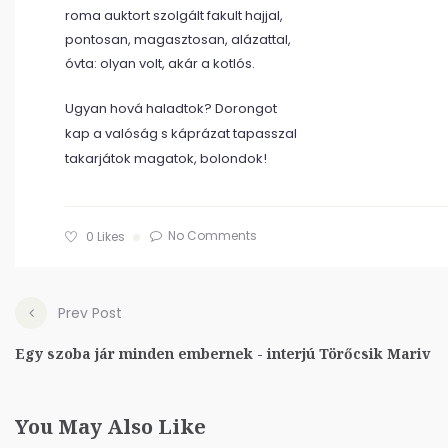
roma auktort szolgált fakult hajjal,
pontosan, magasztosan, alázattal,
óvta: olyan volt, akár a kotlós.
Ugyan hová haladtok? Dorongot
kap a valóság s káprázat tapasszal
takarjátok magatok, bolondok!
No Comments
0
Likes
Prev Post
Egy szoba jár minden embernek - interjú Törőcsik Mariv
You May Also Like