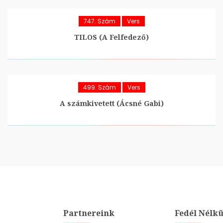
747. Szám
Vers
TILOS (A Felfedező)
499. Szám
Vers
A számkivetett (Ácsné Gabi)
Partnereink
Fedél Nélkü