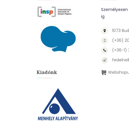
Személyesen a
ig
1073 Bud
(+36) 2
(+36-1)
fedelnel
Kiadónk
Webshopu