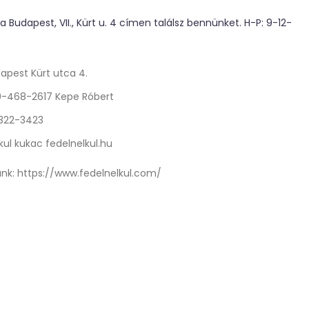
 Budapest, VII., Kürt u. 4 címen találsz bennünket. H-P: 9-12-
apest Kürt utca 4.
0-468-2617 Kepe Róbert
 322-3423
kul kukac fedelnelkul.hu
nk:
https://www.fedelnelkul.com/