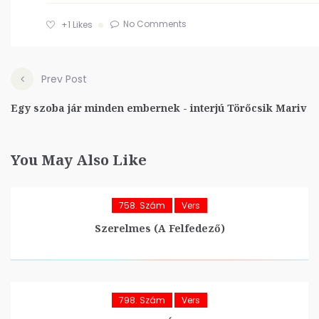
No Comments
+1
Likes
Prev Post
Egy szoba jár minden embernek - interjú Törőcsik Mariv
You May Also Like
758. Szám
Vers
Szerelmes (A Felfedező)
798. Szám
Vers