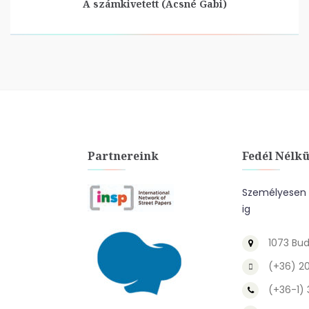
A számkivetett (Ácsné Gabi)
Partnereink
Fedél Nélkü
Személyesen a
ig
1073 Bud
(+36) 2
(+36-1)