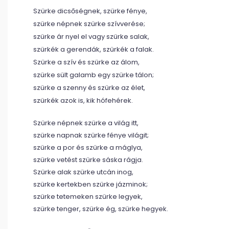
Szürke dicsőségnek, szürke fénye,
szürke népnek szürke szívverése;
szürke ár nyel el vagy szürke salak,
szürkék a gerendák, szürkék a falak.
Szürke a szív és szürke az álom,
szürke sült galamb egy szürke tálon;
szürke a szenny és szürke az élet,
szürkék azok is, kik hófehérek.
Szürke népnek szürke a világ itt,
szürke napnak szürke fénye világit;
szürke a por és szürke a máglya,
szürke vetést szürke sáska rágja.
Szürke alak szürke utcán inog,
szürke kertekben szürke jázminok;
szürke tetemeken szürke legyek,
szürke tenger, szürke ég, szürke hegyek.