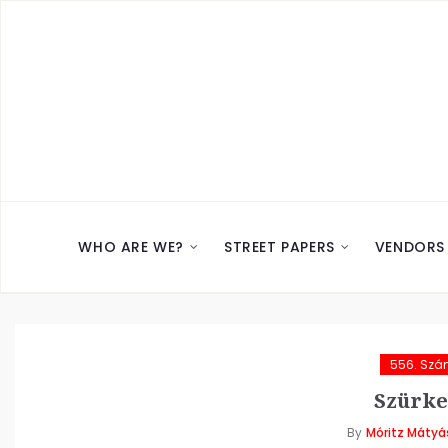
WHO ARE WE?
STREET PAPERS
VENDORS
556. Sz
Szürke
By
Móritz Mátyá