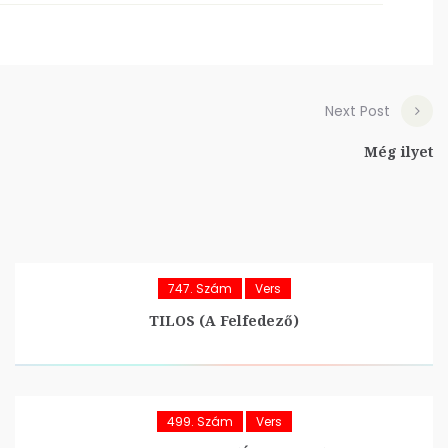
Next Post
Még ilyet
747. Szám
Vers
TILOS (A Felfedező)
499. Szám
Vers