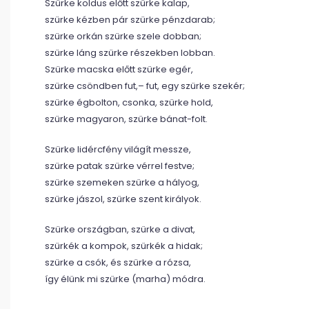
Szürke koldus előtt szürke kalap,
szürke kézben pár szürke pénzdarab;
szürke orkán szürke szele dobban;
szürke láng szürke részekben lobban.
Szürke macska előtt szürke egér,
szürke csöndben fut,– fut, egy szürke szekér;
szürke égbolton, csonka, szürke hold,
szürke magyaron, szürke bánat-folt.
Szürke lidércfény világít messze,
szürke patak szürke vérrel festve;
szürke szemeken szürke a hályog,
szürke jászol, szürke szent királyok.
Szürke országban, szürke a divat,
szürkék a kompok, szürkék a hidak;
szürke a csók, és szürke a rózsa,
így élünk mi szürke (marha) módra.