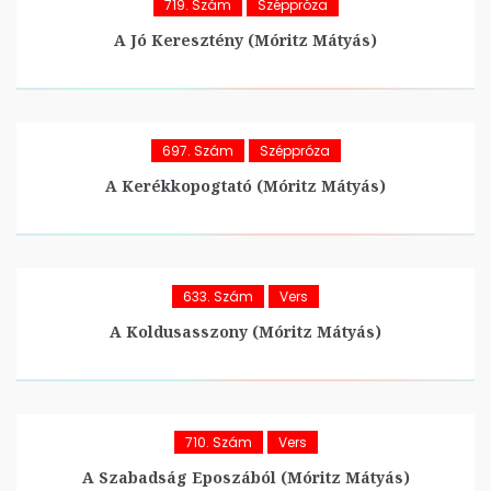
719. Szám
Széppróza
A Jó Keresztény (Móritz Mátyás)
697. Szám
Széppróza
A Kerékkopogtató (Móritz Mátyás)
633. Szám
Vers
A Koldusasszony (Móritz Mátyás)
710. Szám
Vers
A Szabadság Eposzából (Móritz Mátyás)