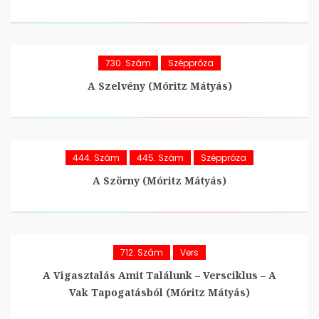
730. Szám
Széppróza
A Szelvény (Móritz Mátyás)
444. Szám
445. Szám
Széppróza
A Szörny (Móritz Mátyás)
712. Szám
Vers
A Vigasztalás Amit Találunk – Versciklus – A
Vak Tapogatásból (Móritz Mátyás)