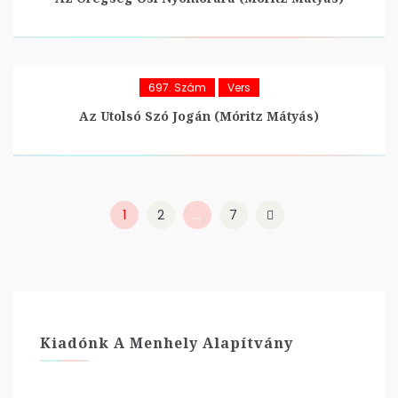
697. Szám
Vers
Az Utolsó Szó Jogán (Móritz Mátyás)
1
2
…
7
Kiadónk A Menhely Alapítvány