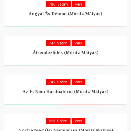
786. Szám
Vers
Angyal És Démon (Móritz Mátyás)
747. Szám
Vers
Átrendeződés (Móritz Mátyás)
742. Szám
Vers
Az El Nem Háríthatóról (Móritz Mátyás)
623. Szám
Vers
Az Öregség Ősi Nyomorára (Móritz Mátyás)