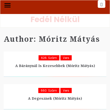
Fedél Nélkül
Author:
Móritz Mátyás
626. Szám
Vers
A Báránynál Is Kezesebbek (Móritz Mátyás)
660. Szám
Vers
A Degesznek (Móritz Mátyás)