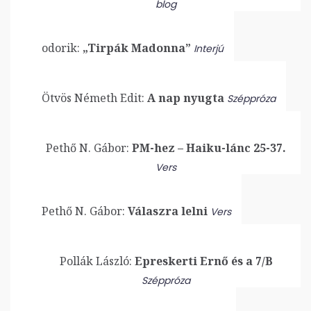
blog
odorik:
„Tirpák Madonna”
Interjú
Ötvös Németh Edit:
A nap nyugta
Széppróza
Pethő N. Gábor:
PM-hez – Haiku-lánc 25-37.
Vers
Pethő N. Gábor:
Válaszra lelni
Vers
Pollák László:
Epreskerti Ernő és a 7/B
Széppróza