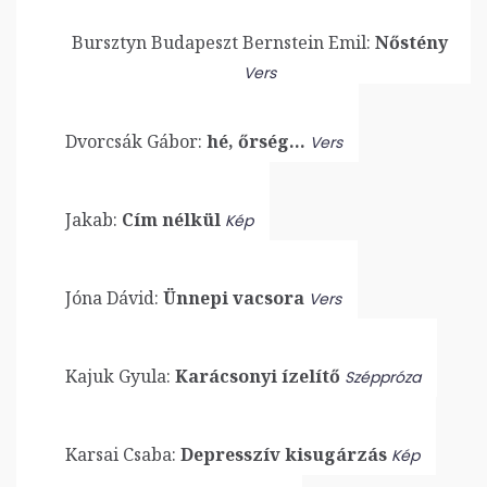
Bursztyn Budapeszt Bernstein Emil:
Nőstény
Vers
Dvorcsák Gábor:
hé, őrség…
Vers
Jakab:
Cím nélkül
Kép
Jóna Dávid:
Ünnepi vacsora
Vers
Kajuk Gyula:
Karácsonyi ízelítő
Széppróza
Karsai Csaba:
Depresszív kisugárzás
Kép