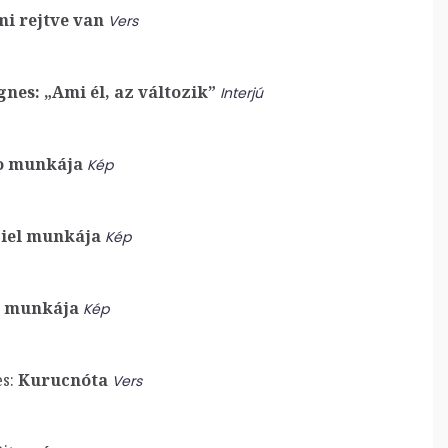
i rejtve van
Vers
gnes: „Ami él, az változik”
Interjú
o munkája
Kép
iel munkája
Kép
i munkája
Kép
s:
Kurucnóta
Vers