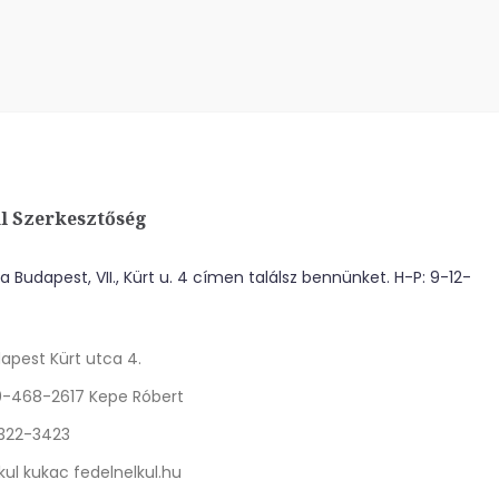
l Szerkesztőség
 Budapest, VII., Kürt u. 4 címen találsz bennünket. H-P: 9-12-
apest Kürt utca 4.
0-468-2617 Kepe Róbert
 322-3423
kul kukac fedelnelkul.hu