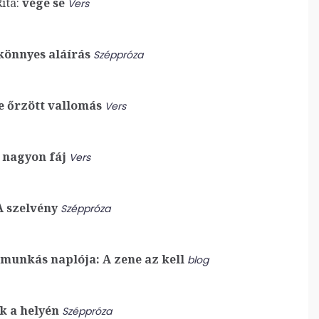
ita:
vége se
Vers
könnyes aláírás
Széppróza
e őrzött vallomás
Vers
nagyon fáj
Vers
 szelvény
Széppróza
munkás naplója: A zene az kell
blog
k a helyén
Széppróza