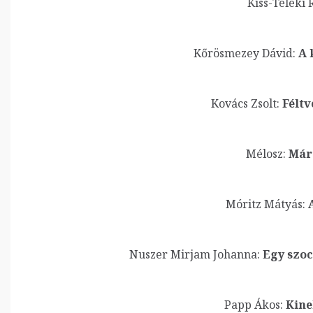
Kiss-Teleki R
Kőrösmezey Dávid:
A 
Kovács Zsolt:
Féltv
Mélosz:
Már 
Móritz Mátyás:
A
Nuszer Mirjam Johanna:
Egy szoc
Papp Ákos:
Kine