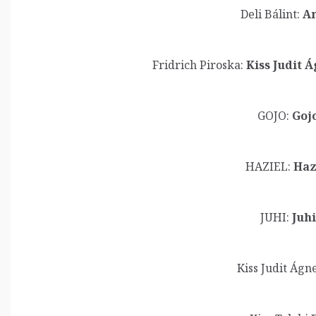
Deli Bálint:
Am
Fridrich Piroska:
Kiss Judit Á
GOJO:
Goj
HAZIEL:
Haz
JUHI:
Juh
Kiss Judit Ágne