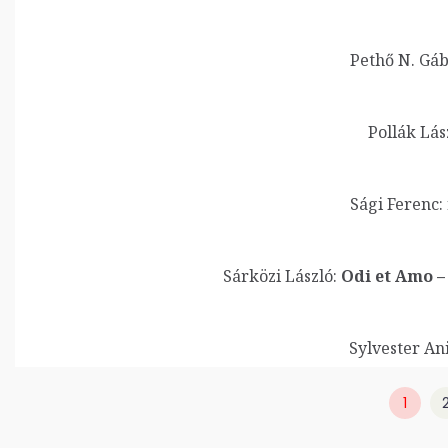
Pethő N. Gáb
Pollák Lás
Sági Ferenc:
Sárközi László:
Odi et Amo – 
Sylvester Ani
1