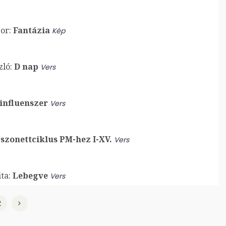
or:
Fantázia
Kép
zló:
D nap
Vers
influenszer
Vers
szonettciklus PM-hez I-XV.
Vers
ta:
Lebegve
Vers
2