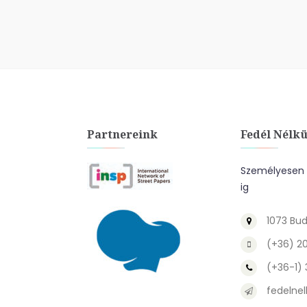
Partnereink
Fedél Nélkü
Személyesen a
ig
1073 Bud
(+36) 2
(+36-1)
fedelnel