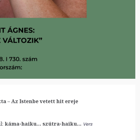
ta – Az Istenbe vetett hit ereje
l:
káma-haiku… szútra-haiku…
Vers