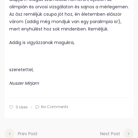
olimpián és orvosi vizsgálaton és sajnos a mérlegemen.
Az ősz reméljük csupa jót hoz, én életemben először
várom (addig még mondjuk van egy paralimpia is!),
mert enyhülést hoz sok mindenben. Reméljük.
Addig is vigyázzanak magukra,
szeretettel,
Nuszer Mirjam
No Comments
0
Likes
Prev Post
Next Post