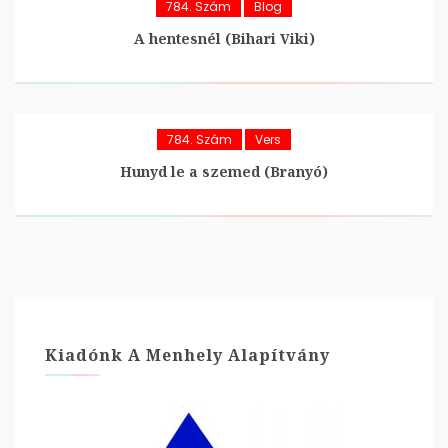
784. Szám
Blog
A hentesnél (Bihari Viki)
784. Szám
Vers
Hunyd le a szemed (Branyó)
Kiadónk A Menhely Alapítvány