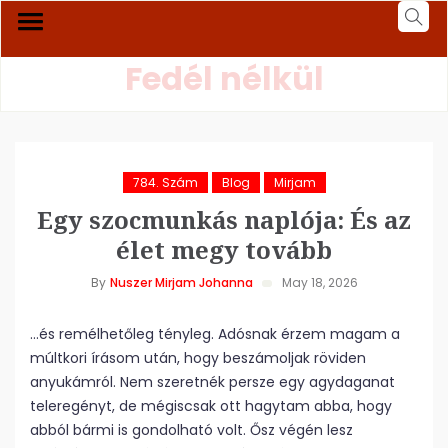
Fedél nélkül
784. Szám
Blog
Mirjam
Egy szocmunkás naplója: És az
élet megy tovább
By
Nuszer Mirjam Johanna
May 18, 2026
…és remélhetőleg tényleg. Adósnak érzem magam a
múltkori írásom után, hogy beszámoljak röviden
anyukámról. Nem szeretnék persze egy agydaganat
teleregényt, de mégiscsak ott hagytam abba, hogy
abból bármi is gondolható volt. Ősz végén lesz