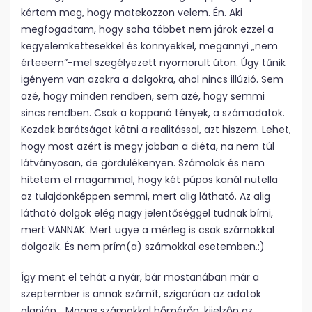
kértem meg, hogy matekozzon velem. Én. Aki
megfogadtam, hogy soha többet nem járok ezzel a
kegyelemkettesekkel és könnyekkel, megannyi „nem
érteeem”-mel szegélyezett nyomorult úton. Úgy tűnik
igényem van azokra a dolgokra, ahol nincs illúzió. Sem
azé, hogy minden rendben, sem azé, hogy semmi
sincs rendben. Csak a koppanó tények, a számadatok.
Kezdek barátságot kötni a realitással, azt hiszem. Lehet,
hogy most azért is megy jobban a diéta, na nem túl
látványosan, de gördülékenyen. Számolok és nem
hitetem el magammal, hogy két púpos kanál nutella
az tulajdonképpen semmi, mert alig látható. Az alig
látható dolgok elég nagy jelentőséggel tudnak bírni,
mert VANNAK. Mert ugye a mérleg is csak számokkal
dolgozik. És nem prím(a) számokkal esetemben.:)
Így ment el tehát a nyár, bár mostanában már a
szeptember is annak számít, szigorúan az adatok
alapján… Magas számokkal hőmérőn, kijelzőn az