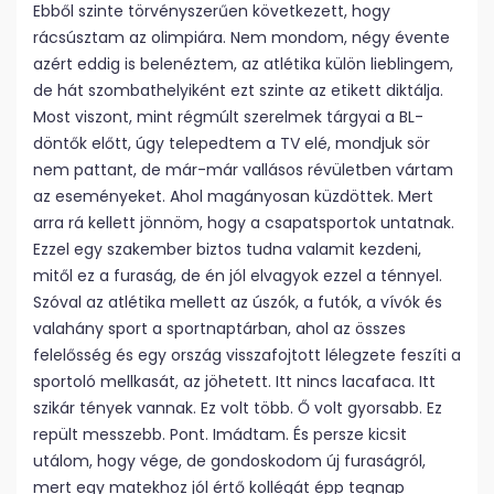
Ebből szinte törvényszerűen következett, hogy
rácsúsztam az olimpiára. Nem mondom, négy évente
azért eddig is belenéztem, az atlétika külön lieblingem,
de hát szombathelyiként ezt szinte az etikett diktálja.
Most viszont, mint régmúlt szerelmek tárgyai a BL-
döntők előtt, úgy telepedtem a TV elé, mondjuk sör
nem pattant, de már-már vallásos révületben vártam
az eseményeket. Ahol magányosan küzdöttek. Mert
arra rá kellett jönnöm, hogy a csapatsportok untatnak.
Ezzel egy szakember biztos tudna valamit kezdeni,
mitől ez a furaság, de én jól elvagyok ezzel a ténnyel.
Szóval az atlétika mellett az úszók, a futók, a vívók és
valahány sport a sportnaptárban, ahol az összes
felelősség és egy ország visszafojtott lélegzete feszíti a
sportoló mellkasát, az jöhetett. Itt nincs lacafaca. Itt
szikár tények vannak. Ez volt több. Ő volt gyorsabb. Ez
repült messzebb. Pont. Imádtam. És persze kicsit
utálom, hogy vége, de gondoskodom új furaságról,
mert egy matekhoz jól értő kollégát épp tegnap