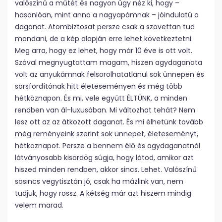
valószínű a műtét és nagyon úgy néz ki, hogy –
hasonlóan, mint anno a nagyapámnak – jóindulatú a
daganat. Atombiztosat persze csak a szövettan tud
mondani, de a kép alapján erre lehet következtetni.
Meg arra, hogy ez lehet, hogy már 10 éve is ott volt.
Szóval megnyugtattam magam, hiszen agydaganata
volt az anyukámnak felsorolhatatlanul sok ünnepen és
sorsfordítónak hitt életeseményen és még több
hétköznapon. És mi, vele együtt ÉLTÜNK, a minden
rendben van ál-luxusában. Mi változhat tehát? Nem
lesz ott az az átkozott daganat. És mi élhetünk tovább
még reményeink szerint sok ünnepet, életeseményt,
hétköznapot. Persze a bennem élő és agydaganatnál
látványosabb kisördög súgja, hogy látod, amikor azt
hiszed minden rendben, akkor sincs. Lehet. Valószínű
sosincs vegytisztán jó, csak ha mázlink van, nem
tudjuk, hogy rossz. A kétség már azt hiszem mindig
velem marad.