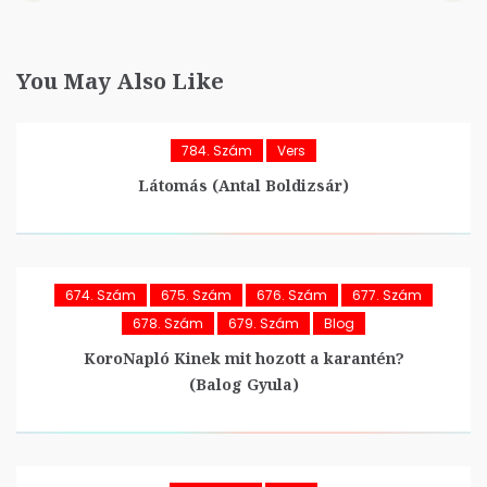
You May Also Like
784. Szám
Vers
Látomás (Antal Boldizsár)
674. Szám
675. Szám
676. Szám
677. Szám
678. Szám
679. Szám
Blog
KoroNapló Kinek mit hozott a karantén?
(Balog Gyula)