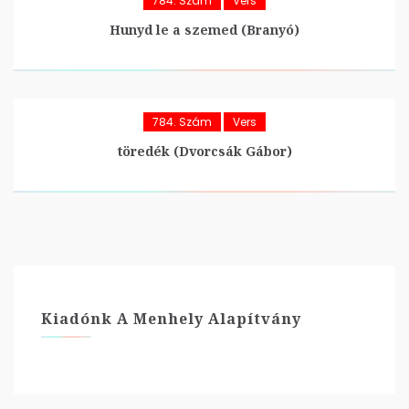
784. Szám
Vers
Hunyd le a szemed (Branyó)
784. Szám
Vers
töredék (Dvorcsák Gábor)
Kiadónk A Menhely Alapítvány