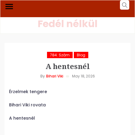
Fedél nélkül
784. Szám
Blog
A hentesnél
By
Bihari Viki
May 18, 2026
Érzelmek tengere
Bihari Viki rovata
A hentesnél