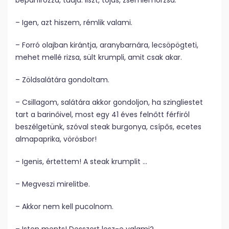
bepanírozza, tudja: liszt, tojás, zsemlemorzsa.
– Igen, azt hiszem, rémlik valami.
– Forró olajban kirántja, aranybarnára, lecsöpögteti,
mehet mellé rizsa, sült krumpli, amit csak akar.
– Zöldsalátára gondoltam.
– Csillagom, salátára akkor gondoljon, ha szingliestet
tart a barinőivel, most egy 41 éves felnőtt férfiról
beszélgetünk, szóval steak burgonya, csípős, ecetes
almapaprika, vörösbor!
– Igenis, értettem! A steak krumplit …
– Megveszi mirelitbe.
– Akkor nem kell pucolnom.