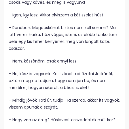
csokis vagy kávés, és meg is vagyunk!
– Igen, így lesz. Akkor elviszem a két szelet húst!
– Rendben. Magácskának biztos nem kell semmi? Ma
jött véres hurka, házi vágás, isteni, az előbb tunkoltam
bele egy kis fehér kenyérrel, meg van lángolt kolbi,
császár…
– Nem, köszönöm, csak ennyi lesz.
– Na, kész is vagyunk! Kasszánál tud fizetni Jolikánál,
aztán meg ne tudjam, hogy nem jön be, és nem
meséli el, hogyan sikerült a bécsi szelet!
– Mindig jövök Toti úr, tudja! Ha szerda, akkor itt vagyok,
viszem apunak a szajrét.
– Hogy van az öreg? Húslevest összedobták múltkor?