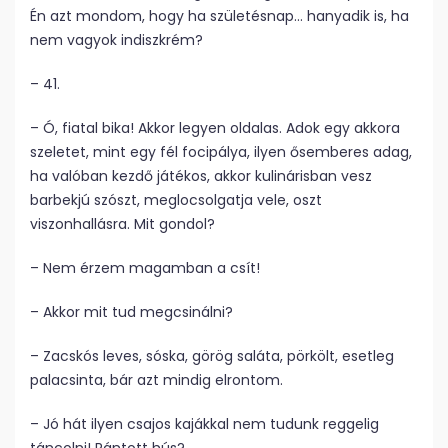
Én azt mondom, hogy ha születésnap… hanyadik is, ha
nem vagyok indiszkrém?
– 41.
– Ó, fiatal bika! Akkor legyen oldalas. Adok egy akkora
szeletet, mint egy fél focipálya, ilyen ősemberes adag,
ha valóban kezdő játékos, akkor kulinárisban vesz
barbekjú szószt, meglocsolgatja vele, oszt
viszonhallásra. Mit gondol?
– Nem érzem magamban a csít!
– Akkor mit tud megcsinálni?
– Zacskós leves, sóska, görög saláta, pörkölt, esetleg
palacsinta, bár azt mindig elrontom.
– Jó hát ilyen csajos kajákkal nem tudunk reggelig