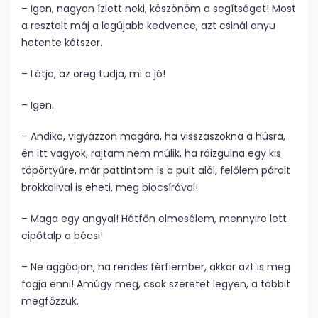
– Igen, nagyon ízlett neki, köszönöm a segítséget! Most
a resztelt máj a legújabb kedvence, azt csinál anyu
hetente kétszer.
– Látja, az öreg tudja, mi a jó!
– Igen.
– Andika, vigyázzon magára, ha visszaszokna a húsra,
én itt vagyok, rajtam nem múlik, ha ráizgulna egy kis
töpörtyűre, már pattintom is a pult alól, felőlem párolt
brokkolival is eheti, meg biocsírával!
– Maga egy angyal! Hétfőn elmesélem, mennyire lett
cipőtalp a bécsi!
– Ne aggódjon, ha rendes férfiember, akkor azt is meg
fogja enni! Amúgy meg, csak szeretet legyen, a többit
megfőzzük.