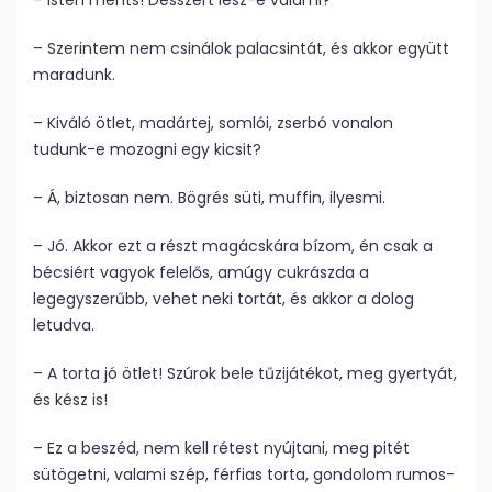
– Isten ments! Desszert lesz-e valami?
– Szerintem nem csinálok palacsintát, és akkor együtt
maradunk.
– Kiváló ötlet, madártej, somlói, zserbó vonalon
tudunk-e mozogni egy kicsit?
– Á, biztosan nem. Bögrés süti, muffin, ilyesmi.
– Jó. Akkor ezt a részt magácskára bízom, én csak a
bécsiért vagyok felelős, amúgy cukrászda a
legegyszerűbb, vehet neki tortát, és akkor a dolog
letudva.
– A torta jó ötlet! Szúrok bele tűzijátékot, meg gyertyát,
és kész is!
– Ez a beszéd, nem kell rétest nyújtani, meg pitét
sütögetni, valami szép, férfias torta, gondolom rumos-