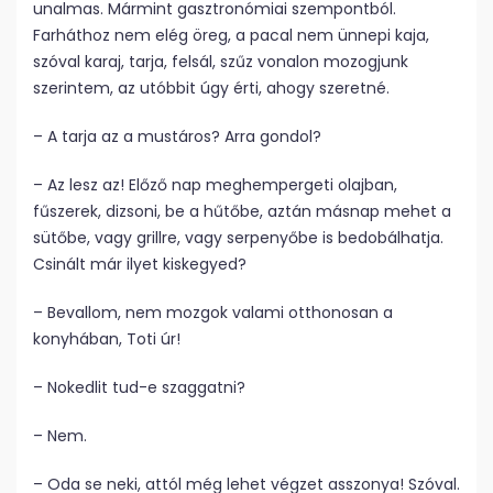
unalmas. Mármint gasztronómiai szempontból.
Farháthoz nem elég öreg, a pacal nem ünnepi kaja,
szóval karaj, tarja, felsál, szűz vonalon mozogjunk
szerintem, az utóbbit úgy érti, ahogy szeretné.
– A tarja az a mustáros? Arra gondol?
– Az lesz az! Előző nap meghempergeti olajban,
fűszerek, dizsoni, be a hűtőbe, aztán másnap mehet a
sütőbe, vagy grillre, vagy serpenyőbe is bedobálhatja.
Csinált már ilyet kiskegyed?
– Bevallom, nem mozgok valami otthonosan a
konyhában, Toti úr!
– Nokedlit tud-e szaggatni?
– Nem.
– Oda se neki, attól még lehet végzet asszonya! Szóval.