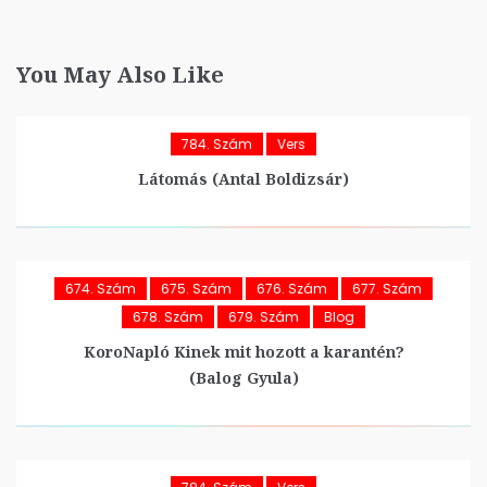
You May Also Like
784. Szám
Vers
Látomás (Antal Boldizsár)
674. Szám
675. Szám
676. Szám
677. Szám
678. Szám
679. Szám
Blog
KoroNapló Kinek mit hozott a karantén?
(Balog Gyula)