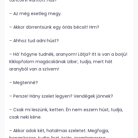
táncolni! Rántott hús?
– Az még esetleg megy.
– Akkor dörrentsünk egy óriás bécsit! Hm?
– Ahhoz tud adni húst?
– Há’ hógyne tudnék, aranyom! Látja? Itt is van a borjú!
Kiklopfolom magácskának izibe’, tudja, mert hát
aranyból van a szívem!
– Megtenné?
– Persze! Hány szelet legyen? Vendégek jönnek?
– Csak mi leszünk, ketten. Én nem eszem húst, tudja,
csak neki kéne.
– Akkor adok két, hatalmas szeletet. Megfogja,