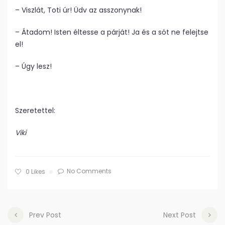
– Viszlát, Toti úr! Üdv az asszonynak!
– Átadom! Isten éltesse a párját! Ja és a sót ne felejtse
el!
– Úgy lesz!
Szeretettel:
Viki
No Comments
0
Likes
Prev Post
Next Post