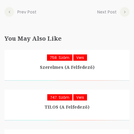
Prev Post
Next Post
You May Also Like
758. Szám
Vers
Szerelmes (A Felfedező)
747. Szám
Vers
TILOS (A Felfedező)