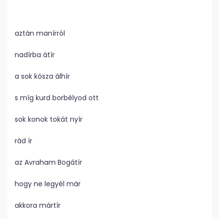
aztán manírról
nadírba átír
a sok kósza álhír
s míg kurd borbélyod ott
sok konok tokát nyír
rád ír
az Avraham Bogátír
hogy ne legyél már
akkora mártír