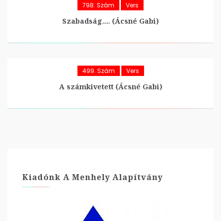
798. Szám
Vers
Szabadság…. (Ácsné Gabi)
499. Szám
Vers
A számkivetett (Ácsné Gabi)
Kiadónk A Menhely Alapítvány