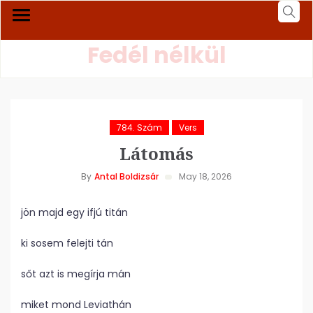
Fedél nélkül
784. Szám
Vers
Látomás
By
Antal Boldizsár
May 18, 2026
jön majd egy ifjú titán
ki sosem felejti tán
sőt azt is megírja mán
miket mond Leviathán