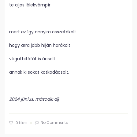
te aljas lélekvámpír
mert ez így annyira összetákolt
hogy arra jobb híján harákolt
végül bitófát is ácsolt
annak ki sokat kotkodácsolt.
2024 június, második díj
No Comments
0
Likes