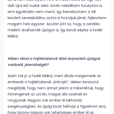
dalt újra elő tudok adni. Aztán nekiálltam furulyázni is,
ami egyáltalán nem ment, így beiratkoztam a VIII.
kerületi zeneiskolába, azóta is hozzájuk járok, fejlesztem
magam heti egyszer. Azután jött az, hogy a zenélés
mellett árulhatnék újságot is, így került képbe a Fedél
Nélkül.
Miben látod a hajléktalanok által terjesztett újságok
varázsát, jelentőségét?
Azért tök jó a Fedél Nélkül, mert általa megismerik az
emberek a hajléktalanok „krémjét”, akiken keresztül
meglátják, hogy nem annyit jelent a mibenlétük, hogy
fetrengenek az utcán, maguk alá vizelnek és
rongyosak. Nagyon sok ember él lakhatási
szegénységben. Az újság kicsit felhívja a figyelmet arra,
hogy bizony nagyon sok tehetséges ember él az