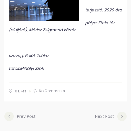
terjesztő: 2020 óta
pálya: Etele tér
(aluljáró), Móricz Zsigmond körtér
szöveg: Polák Zsóka
fotók:Mihályi Szofi
No Comments
0
Likes
Prev Post
Next Post