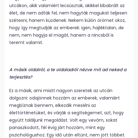
utcákon, akik valamiért lecsúsztak, akikkel kibabrált az
élet, de nem adták fel, nem hagyták magukat teljesen
szétesni, hanem küzdenek. Nekem külön örömet okoz,
hogy így megtudják az emberek: igen, hajléktalan, de
nem, nem hagyja el magát, hanem a nincsből is
teremt valamit.
A másik oldalról, a te oldaladról nézve mit ad neked a
terjesztés?
Ez a másik, ami miatt nagyon szeretek az utcán
dolgozni: odajönnek hozzám az emberek, valamiért
megbíznak bennem, elkezdik mesélni az
élettörténetüket, és várják a segítségemet, azt, hogy
együtt találjunk megoldást. Volt egy vevőm, sokat
panaszkodott, fél évig járt hozzám, mint egy
pszichológushoz. Egy idő után eltűnt, nem jött többet.