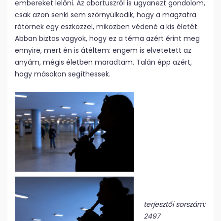
embereket lelőni. Az abortuszról is ugyanezt gondolom,
csak azon senki sem szörnyülködik, hogy a magzatra
rátörnek egy eszközzel, miközben védené a kis életét.
Abban biztos vagyok, hogy ez a téma azért érint meg
ennyire, mert én is átéltem: engem is elvetetett az
anyám, mégis életben maradtam. Talán épp azért,
hogy másokon segíthessek.
terjesztői sorszám:
2497