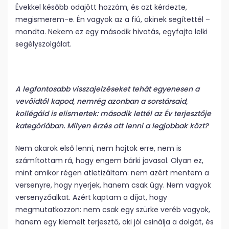
Évekkel később odajött hozzám, és azt kérdezte,
megismerem-e. Én vagyok az a fiú, akinek segítettél –
mondta. Nekem ez egy második hivatás, egyfajta lelki
segélyszolgálat.
A legfontosabb visszajelzéseket tehát egyenesen a
vevőidtől kapod, nemrég azonban a sorstársaid,
kollégáid is elismertek: második lettél az Év terjesztője
kategóriában. Milyen érzés ott lenni a legjobbak közt?
Nem akarok első lenni, nem hajtok erre, nem is
számítottam rá, hogy engem bárki javasol. Olyan ez,
mint amikor régen atletizáltam: nem azért mentem a
versenyre, hogy nyerjek, hanem csak úgy. Nem vagyok
versenyzőalkat. Azért kaptam a díjat, hogy
megmutatkozzon: nem csak egy szürke veréb vagyok,
hanem egy kiemelt terjesztő, aki jól csinálja a dolgát, és