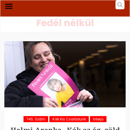
Fedél nélkül
745. Szám
A Mi Kis Családunk
Interjú
Halmi Aranka „Kék az ég, zöld