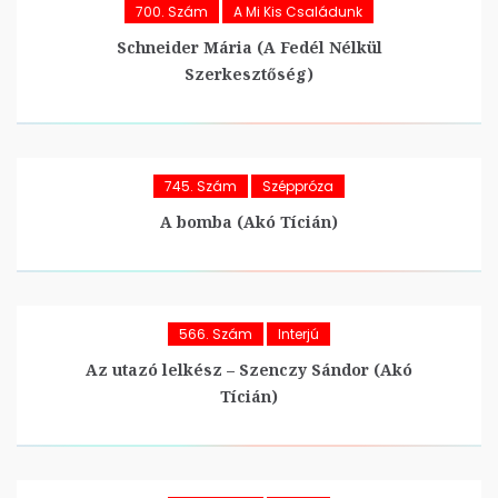
700. Szám
A Mi Kis Családunk
Schneider Mária (A Fedél Nélkül
Szerkesztőség)
745. Szám
Széppróza
A bomba (Akó Tícián)
566. Szám
Interjú
Az utazó lelkész – Szenczy Sándor (Akó
Tícián)