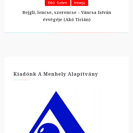
560. Szám
Interjú
Bejgli, lencse, szerencse – Váncsa István
évvégéje (Akó Tícián)
Kiadónk A Menhely Alapítvány