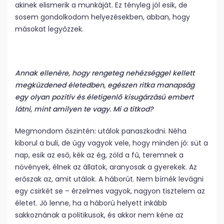
akinek elismerik a munkáját. Ez tényleg jól esik, de
sosem gondolkodom helyezésekben, abban, hogy
másokat legyőzzek.
Annak ellenére, hogy rengeteg nehézséggel kellett
megküzdened életedben, egészen ritka manapság
egy olyan pozitív és életigenlő kisugárzású embert
látni, mint amilyen te vagy. Mi a titkod?
Megmondom őszintén: utálok panaszkodni. Néha
kiborul a buli, de úgy vagyok vele, hogy minden jó: süt a
nap, esik az eső, kék az ég, zöld a fű, teremnek a
növények, élnek az állatok, aranyosak a gyerekek. Az
erőszak az, amit utálok. A háborút. Nem bírnék levágni
egy csirkét se – érzelmes vagyok, nagyon tisztelem az
életet. Jó lenne, ha a háború helyett inkább
sakkoznának a politikusok, és akkor nem kéne az