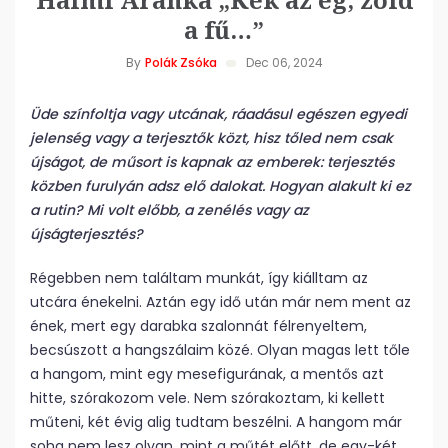
a fű…”
By
Polák Zsóka
Dec 06, 2024
Üde színfoltja vagy utcának, ráadásul egészen egyedi
jelenség vagy a terjesztők közt, hisz tőled nem csak
újságot, de műsort is kapnak az emberek: terjesztés
közben furulyán adsz elő dalokat. Hogyan alakult ki ez
a rutin? Mi volt előbb, a zenélés vagy az
újságterjesztés?
Régebben nem találtam munkát, így kiálltam az
utcára énekelni. Aztán egy idő után már nem ment az
ének, mert egy darabka szalonnát félrenyeltem,
becsúszott a hangszálaim közé. Olyan magas lett tőle
a hangom, mint egy mesefigurának, a mentős azt
hitte, szórakozom vele. Nem szórakoztam, ki kellett
műteni, két évig alig tudtam beszélni. A hangom már
soha nem lesz olyan, mint a műtét előtt, de egy-két