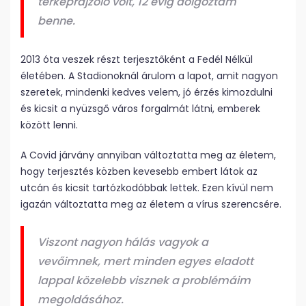
térképrajzoló volt, 12 évig dolgoztam
benne.
2013 óta veszek részt terjesztőként a Fedél Nélkül
életében. A Stadionoknál árulom a lapot, amit nagyon
szeretek, mindenki kedves velem, jó érzés kimozdulni
és kicsit a nyüzsgő város forgalmát látni, emberek
között lenni.
A Covid járvány annyiban változtatta meg az életem,
hogy terjesztés közben kevesebb embert látok az
utcán és kicsit tartózkodóbbak lettek. Ezen kívül nem
igazán változtatta meg az életem a vírus szerencsére.
Viszont nagyon hálás vagyok a
vevőimnek, mert minden egyes eladott
lappal közelebb visznek a problémáim
megoldásához.