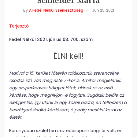
Schneider Mária
By
A Fedél Nélkül Szerkesztőség
Jun 25, 2021
Terjesztő
Fedél Nélkül 2021. június 03. 700. szám
ÉLNI kell!
Marival a 15. kerület főterén találkozunk, szerencsére
csodás idő van még este 7-kor is. Amikor megjelenik,
egy szuperkedves hölgyet látok, akinek az az első
kérdése, hogy meghívjon-e fagyizni. Sugárzik belőle az
életigenlés, így ülünk le egy közeli padra, én felteszem a
beszélgetésindító kérdésem, ő pedig mesélni kezdi az
életét.
Baranyában születtem, az édesapám bognár volt, én