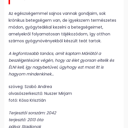
Az egészségemmel sajnos vannak gondjaim, sok
krónikus betegségem van, de igyekszem természetes
módon, gyógyteákkal kezelni a betegségeimet,
amelyekről folyamatosan tájékozódom, így otthon
számos gyógynövényekből készült teát tartok.
A legfontosabb tanács, amit kaptam Máriától a
beszélgetésünk végén, hogy az élet gyorsan eltelik és
ÉLNI kell, így nagybetűvel, úgyhogy ezt most itt is
hagyom mindenkinek…
szöveg: Szabó Andrea
olvasószerkesztő: Nuszer Mirjam
fotó: Kósa Krisztián
Terjesztői sorszám: 2042
terjesztő: 2013 óta
pálya: Stadionok