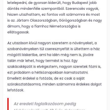
letelepedni, de gyorsan kiderült, hogy Budapest jobb
döntés mindenféle szempontból. Szerencsés vagyok,
hiszen utazhattam, ez fontos volt számomra és most
is az. Jártam Olaszországban, Görögországban és nagy
álmom, hogy a fiamhoz Németországba is
ellátogassak.
Az utazáson kívül nagyon szeretem a növényeket, a
szobanövényeken túl cseresznyefát is ültettem a ház
mögötti kiskertbe, ami ha idén még nem is, jövőre
talán már lehet, hogy termést is hoz. Egy
szakácsképzőt is elvégeztem, nagyon szeretek főzni is,
ezt próbálom a hétköznapokban kamatoztatni.
Emellett érdekel a fotózás, de ez csak a saját
szórakoztatásomra, minden számomra érdekes dolgot
lefotózok.
Az eredeti foglalkozásom pedig