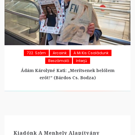
722. Szám
Arcaink
A Mi Kis Családunk
Beszámoló
Interjú
Ádám Károlyné Kati: „Merítsenek belőlem
erőt!” (Bárdos Cs. Bodza)
Kiadónk A Menhely Alapítvány