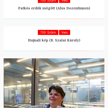
700. Szám
Vers
Patkós erdők mögött (Alus Dozentinnen)
700. Szám
Vers
Hajnali kép (B. Szalai Károly)