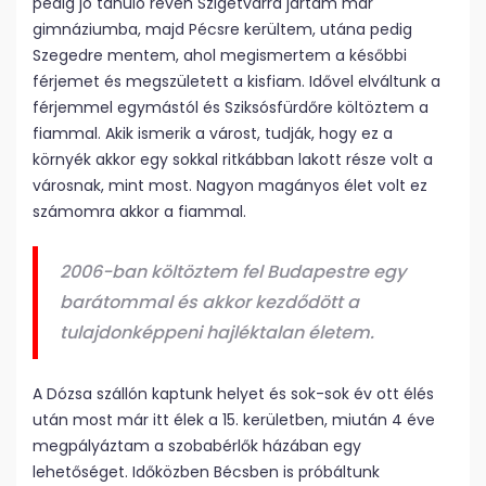
pedig jó tanuló révén Szigetvárra jártam már
gimnáziumba, majd Pécsre kerültem, utána pedig
Szegedre mentem, ahol megismertem a későbbi
férjemet és megszületett a kisfiam. Idővel elváltunk a
férjemmel egymástól és Sziksósfürdőre költöztem a
fiammal. Akik ismerik a várost, tudják, hogy ez a
környék akkor egy sokkal ritkábban lakott része volt a
városnak, mint most. Nagyon magányos élet volt ez
számomra akkor a fiammal.
2006-ban költöztem fel Budapestre egy
barátommal és akkor kezdődött a
tulajdonképpeni hajléktalan életem.
A Dózsa szállón kaptunk helyet és sok-sok év ott élés
után most már itt élek a 15. kerületben, miután 4 éve
megpályáztam a szobabérlők házában egy
lehetőséget. Időközben Bécsben is próbáltunk