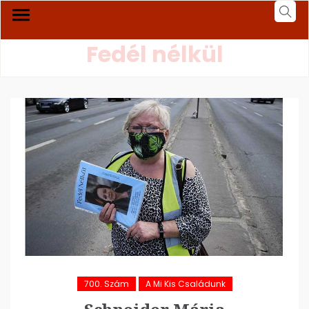
Fedél nélkül
700. Szám
A Mi Kis Családunk