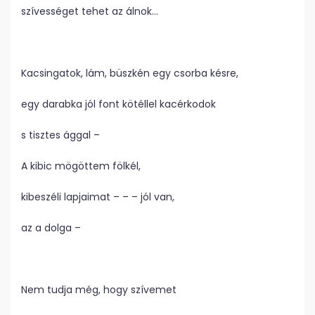
szívességet tehet az álnok…
Kacsingatok, lám, büszkén egy csorba késre,
egy darabka jól font kötéllel kacérkodok
s tisztes ággal –
A kibic mögöttem fölkél,
kibeszéli lapjaimat – – – jól van,
az a dolga –
Nem tudja még, hogy szívemet