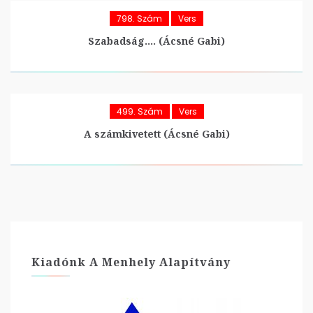
798. Szám
Vers
Szabadság…. (Ácsné Gabi)
499. Szám
Vers
A számkivetett (Ácsné Gabi)
Kiadónk A Menhely Alapítvány