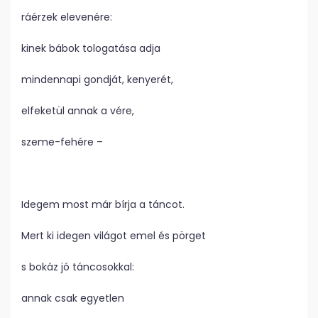
ráérzek elevenére:
kinek bábok tologatása adja
mindennapi gondját, kenyerét,
elfeketül annak a vére,
szeme-fehére –
Idegem most már bírja a táncot.
Mert ki idegen világot emel és pörget
s bokáz jó táncosokkal:
annak csak egyetlen