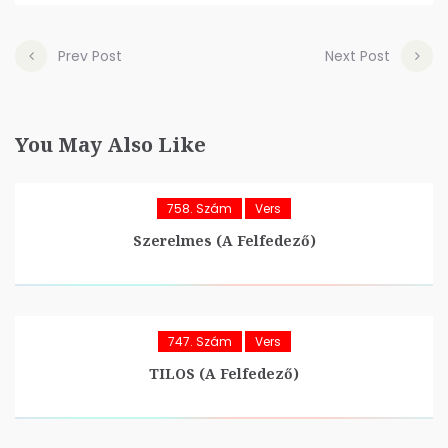
Prev Post
Next Post
You May Also Like
758. Szám
Vers
Szerelmes (A Felfedező)
747. Szám
Vers
TILOS (A Felfedező)