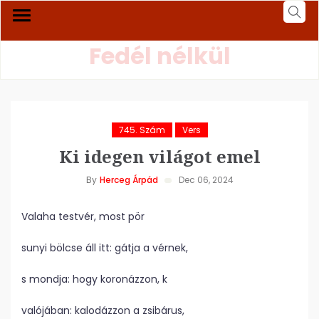
Fedél nélkül
745. Szám
Vers
Ki idegen világot emel
By
Herceg Árpád
Dec 06, 2024
Valaha testvér, most pör
sunyi bölcse áll itt: gátja a vérnek,
s mondja: hogy koronázzon, k
valójában: kalodázzon a zsibárus,