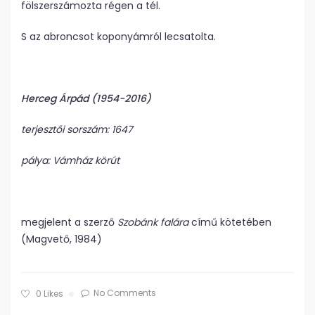
fölszerszámozta régen a tél.
S az abroncsot koponyámról lecsatolta.
Herceg Árpád (1954-2016)
terjesztői sorszám: 1647
pálya: Vámház körút
megjelent a szerző
Szobánk falára
című kötetében
(Magvető, 1984)
No Comments
0
Likes