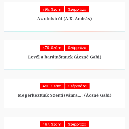
795. Szám
Széppróza
Az utolsó út (A.K. András)
479. Szám
Széppróza
Levél a barátnőmnek (Ácsné Gabi)
450. Szám
Széppróza
Megérkeztünk Szentisvánra…! (Ácsné Gabi)
487. Szám
Széppróza