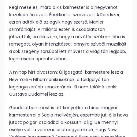
Régi mese ez, mára a kis karmester is a negyvenöt
közelébe érkezett. Énekkart is szervezett A Rendszer,
ezren adták elő az egyik nagy szerző, Mahler
szimfóniáját. A milánói estén is csodálatosan
játszottak, emlékszem, hogy a nézőtéri székem lába is
remegett, olyan intenzitással, annyira szívből muzsikált
a sok szegény sorsúból lett művész a világ tán legjobb,
leghíresebb operaházában.
A minap hírt olvastam: új igazgató-karmestere lesz a
New York-i Filharmonikusoknak, a földgolyó tán
legnagyszerűbb zenekarának. Ki nem találná senki:
Gustavo Dudamel lesz az.
Gondolatban most is ott könyöklök a híres magyar
karmesterrel a Scala mellvédjén, eszembe jut, ő is hova
jutott: polgári családból a Kossuth-díjig. De mennyi
esélye volt a venezuelai utcagyereknek, hogy New