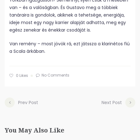
Yorkban igazgasson? Semennyi, ilyen csak a mesében
van – és a valóságban. És Gustavo meg a többiek
tanáraira is gondolok, akiknek a tehetsége, energiája,
ideje most egy nagy karrier alapját adhatta, meg egy
egész zenekar és énekkar csodáját is.
Van remény – most jövök rá, ezt játssza a klarinétos fiú
a Scala árkában.
No Comments
0
Likes
Prev Post
Next Post
You May Also Like