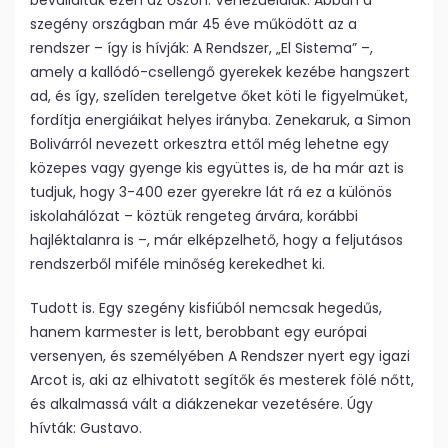
bevállalták ezen az őszön. Venezuelaiak. Abban a
szegény országban már 45 éve működött az a
rendszer – így is hívják: A Rendszer, „El Sistema” –,
amely a kallódó-csellengő gyerekek kezébe hangszert
ad, és így, szelíden terelgetve őket köti le figyelmüket,
fordítja energiáikat helyes irányba. Zenekaruk, a Simon
Bolivárról nevezett orkesztra ettől még lehetne egy
közepes vagy gyenge kis együttes is, de ha már azt is
tudjuk, hogy 3-400 ezer gyerekre lát rá ez a különös
iskolahálózat – köztük rengeteg árvára, korábbi
hajléktalanra is –, már elképzelhető, hogy a feljutásos
rendszerből miféle minőség kerekedhet ki.
Tudott is. Egy szegény kisfiúból nemcsak hegedűs,
hanem karmester is lett, berobbant egy európai
versenyen, és személyében A Rendszer nyert egy igazi
Arcot is, aki az elhivatott segítők és mesterek fölé nőtt,
és alkalmassá vált a diákzenekar vezetésére. Úgy
hívták: Gustavo.