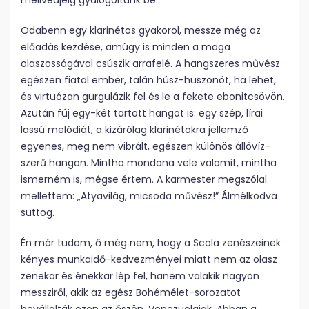
mellvédjéig gyalogoltunk be.
Odabenn egy klarinétos gyakorol, messze még az
előadás kezdése, amúgy is minden a maga
olaszosságával csúszik arrafelé. A hangszeres művész
egészen fiatal ember, talán húsz-huszonöt, ha lehet,
és virtuózan gurgulázik fel és le a fekete ebonitcsövön.
Azután fúj egy-két tartott hangot is: egy szép, lírai
lassú melódiát, a kizárólag klarinétokra jellemző
egyenes, meg nem vibrált, egészen különös állóvíz-
szerű hangon. Mintha mondana vele valamit, mintha
ismerném is, mégse értem. A karmester megszólal
mellettem: „Atyavilág, micsoda művész!” Álmélkodva
suttog.
Én már tudom, ő még nem, hogy a Scala zenészeinek
kényes munkaidő-kedvezményei miatt nem az olasz
zenekar és énekkar lép fel, hanem valakik nagyon
messziről, akik az egész Bohémélet-sorozatot