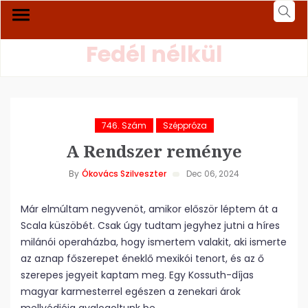
Fedél nélkül
746. Szám
Széppróza
A Rendszer reménye
By
Ókovács Szilveszter
Dec 06, 2024
Már elmúltam negyvenöt, amikor először léptem át a
Scala küszöbét. Csak úgy tudtam jegyhez jutni a híres
milánói operaházba, hogy ismertem valakit, aki ismerte
az aznap főszerepet éneklő mexikói tenort, és az ő
szerepes jegyeit kaptam meg. Egy Kossuth-díjas
magyar karmesterrel egészen a zenekari árok