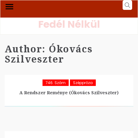
Fedél Nélkül
Author:
Ókovács
Szilveszter
746. Szám
Széppróza
A Rendszer Reménye (Ókovács Szilveszter)