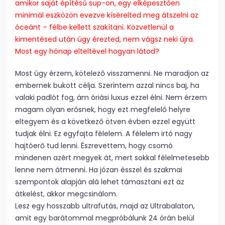
amikor saját építésű sup-on, egy elképesztően
minimál eszközön evezve kísérelted meg átszelni az
óceánt – félbe kellett szakítani. Közvetlenül a
kimentésed után úgy érezted, nem vágsz neki újra.
Most egy hónap elteltével hogyan látod?
Most úgy érzem, kötelező visszamenni. Ne maradjon az
embernek bukott célja. Szerintem azzal nincs baj, ha
valaki padlót fog, ám óriási luxus ezzel élni. Nem érzem
magam olyan erősnek, hogy ezt megfelelő helyre
eltegyem és a következő ötven évben ezzel együtt
tudjak élni. Ez egyfajta félelem. A félelem irtó nagy
hajtóerő tud lenni. Észrevettem, hogy csomó
mindenen azért megyek át, mert sokkal félelmetesebb
lenne nem átmenni. Ha józan ésszel és szakmai
szempontok alapján alá lehet támasztani ezt az
átkelést, akkor megcsinálom.
Lesz egy hosszabb ultrafutás, majd az Ultrabalaton,
amit egy barátommal megpróbálunk 24 órán belül