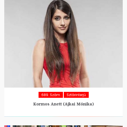
689. Szám
Sztárinterjú
Kormos Anett (Ajkai Mónika)