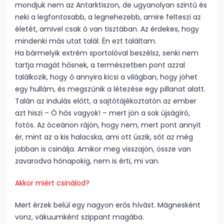
mondjuk nem az Antarktiszon, de ugyanolyan szintű és
neki a legfontosabb, a legnehezebb, amire felteszi az
életét, amivel csak ő van tisztában. Az érdekes, hogy
mindenki más utat talál. Én ezt találtam.
Ha bármelyik extrém sportolóval beszélsz, senki nem
tartja magát hősnek, a természetben pont azzal
találkozik, hogy ő annyira kicsi a világban, hogy jöhet
egy hullám, és megszűnik a létezése egy pillanat alatt.
Talán az indulás előtt, a sajtótájékoztatón az ember
azt hiszi – Ó hős vagyok! – mert jön a sok újságíró,
fotós. Az óceánon rájön, hogy nem, mert pont annyit
ér, mint az a kis halacska, ami ott úszik, sőt az még
jobban is csinálja. Amikor meg visszajön, össze van
zavarodva hónapokig, nem is érti, mi van.
Akkor miért csinálod?
Mert érzek belül egy nagyon erős hívást. Mágnesként
vonz, vákuumként szippant magába.