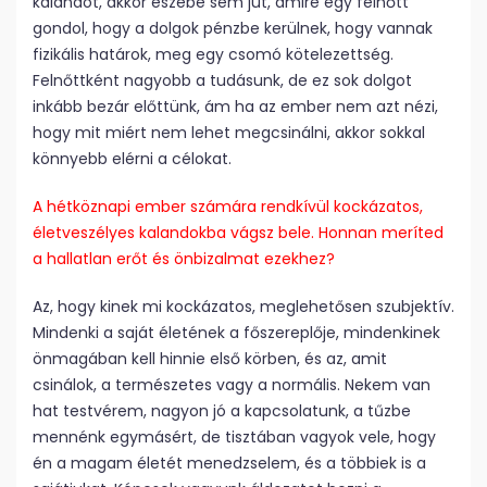
kalandot, akkor eszébe sem jut, amire egy felnőtt
gondol, hogy a dolgok pénzbe kerülnek, hogy vannak
fizikális határok, meg egy csomó kötelezettség.
Felnőttként nagyobb a tudásunk, de ez sok dolgot
inkább bezár előttünk, ám ha az ember nem azt nézi,
hogy mit miért nem lehet megcsinálni, akkor sokkal
könnyebb elérni a célokat.
A hétköznapi ember szá­mára rend­kívül koc­kázatos,
élet­veszélyes ka­landokba vágsz bele. Honnan meríted
a hallatlan erőt és önbizalmat ezekhez?
Az, hogy kinek mi kockázatos, meglehe­tő­sen szubjektív.
Mindenki a saját életének a főszereplője, mindenkinek
önmagában kell hinnie első körben, és az, amit
csinálok, a természetes vagy a normális. Nekem van
hat testvérem, nagyon jó a kapcsolatunk, a tűzbe
mennénk egymásért, de tisztában vagyok vele, hogy
én a magam életét menedzselem, és a többiek is a