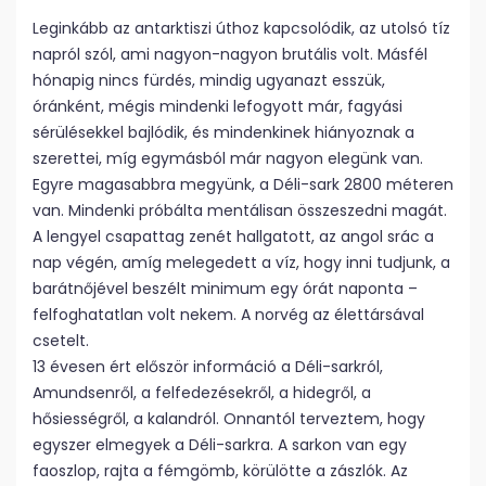
Leginkább az antarktiszi úthoz kapcsolódik, az utolsó tíz
napról szól, ami nagyon-nagyon brutális volt. Másfél
hónapig nincs fürdés, mindig ugyanazt esszük,
óránként, mégis mindenki lefogyott már, fagyási
sérülésekkel bajlódik, és mindenkinek hiányoznak a
szerettei, míg egymásból már nagyon elegünk van.
Egyre magasabbra megyünk, a Déli-sark 2800 méteren
van. Mindenki próbálta mentálisan összeszedni magát.
A lengyel csapattag zenét hallgatott, az angol srác a
nap végén, amíg melegedett a víz, hogy inni tudjunk, a
barátnőjével beszélt minimum egy órát naponta –
felfoghatatlan volt nekem. A norvég az élettársával
csetelt.
13 évesen ért először információ a Déli-sarkról,
Amundsenről, a felfedezésekről, a hidegről, a
hősiességről, a kalandról. Onnantól terveztem, hogy
egyszer elmegyek a Déli-sarkra. A sarkon van egy
faoszlop, rajta a fémgömb, körülötte a zászlók. Az