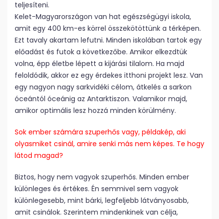
teljesíteni.
Kelet-Magyarországon van hat egészségügyi iskola,
amit egy 400 km-es körrel összekötöttünk a térképen.
Ezt tavaly akartam lefutni. Minden iskolában tartok egy
előadást és futok a következőbe. Amikor elkezdtük
volna, épp életbe lépett a kijárási tilalom. Ha majd
feloldódik, akkor ez egy érdekes itthoni projekt lesz. Van
egy nagyon nagy sarkvidéki célom, átkelés a sarkon
óceántól óceánig az Antarktiszon. Valamikor majd,
amikor optimális lesz hozzá minden körülmény.
Sok ember számára szuperhős vagy, példakép, aki
olyasmiket csinál, amire senki más nem képes. Te hogy
látod magad?
Biztos, hogy nem vagyok szuperhős. Minden ember
különleges és értékes. Én semmivel sem vagyok
különlegesebb, mint bárki, legfeljebb látványosabb,
amit csinálok. Szerintem mindenkinek van célja,