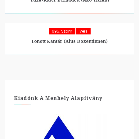
695. Szám
Vers
Fonott Kantár (Alus Dozentinnen)
Kiadónk A Menhely Alapítvány