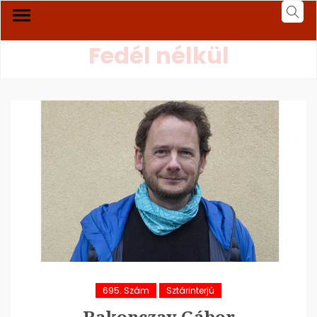
Fedél nélkül
695. Szám
Sztárinterjú
Rakonczay Gábor