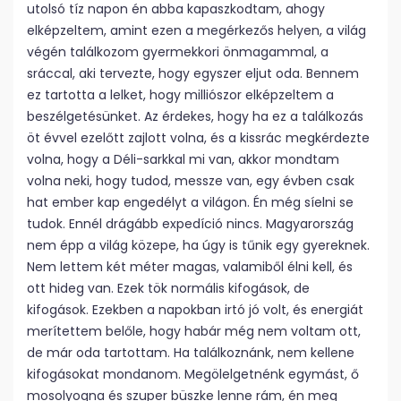
utolsó tíz napon én abba kapaszkodtam, ahogy
elképzeltem, amint ezen a megérkezős helyen, a világ
végén találkozom gyermekkori önmagammal, a
sráccal, aki tervezte, hogy egyszer eljut oda. Bennem
ez tartotta a lelket, hogy milliószor elképzeltem a
beszélgetésünket. Az érdekes, hogy ha ez a találkozás
öt évvel ezelőtt zajlott volna, és a kissrác megkérdezte
volna, hogy a Déli-sarkkal mi van, akkor mondtam
volna neki, hogy tudod, messze van, egy évben csak
hat ember kap engedélyt a világon. Én még síelni se
tudok. Ennél drágább expedíció nincs. Magyarország
nem épp a világ közepe, ha úgy is tűnik egy gyereknek.
Nem lettem két méter magas, valamiből élni kell, és
ott hideg van. Ezek tök normális kifogások, de
kifogások. Ezekben a napokban irtó jó volt, és energiát
merítettem belőle, hogy habár még nem voltam ott,
de már oda tartottam. Ha találkoznánk, nem kellene
kifogásokat mondanom. Megölelgetnénk egymást, ő
mosolyogna és szuper büszke lenne rám, én meg