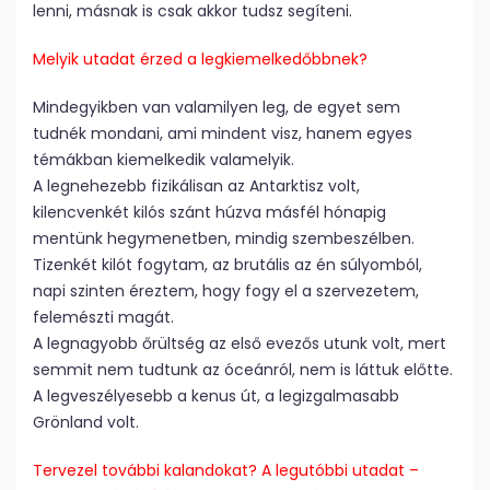
lenni, másnak is csak akkor tudsz segíteni.
Melyik utadat érzed a legkiemelkedőbbnek?
Mindegyikben van valamilyen leg, de egyet sem
tudnék mondani, ami mindent visz, hanem egyes
témákban kiemelkedik valamelyik.
A legnehezebb fizikálisan az Antarktisz volt,
kilencvenkét kilós szánt húzva másfél hónapig
mentünk hegymenetben, mindig szembeszélben.
Tizenkét kilót fogytam, az brutális az én súlyomból,
napi szinten éreztem, hogy fogy el a szervezetem,
felemészti magát.
A legnagyobb őrültség az első evezős utunk volt, mert
semmit nem tudtunk az óceánról, nem is láttuk előtte.
A legveszélyesebb a kenus út, a legizgalmasabb
Grönland volt.
Tervezel további kalandokat? A legutóbbi utadat –