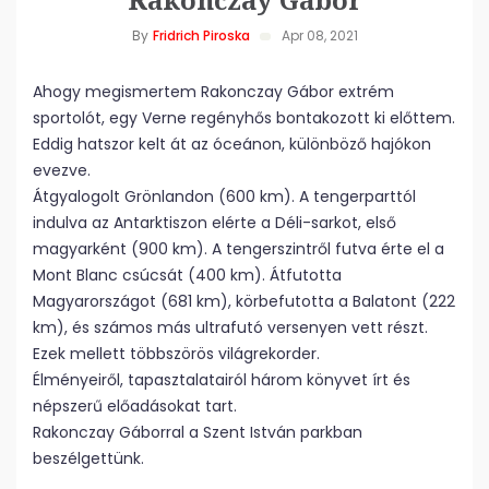
By
Fridrich Piroska
Apr 08, 2021
Ahogy megismertem Rakonczay Gábor extrém
sportolót, egy Verne regényhős bontakozott ki előttem.
Eddig hatszor kelt át az óceánon, különböző hajókon
evezve.
Átgyalogolt Grönlandon (600 km). A tengerparttól
indulva az Antarktiszon elérte a Déli-sarkot, első
magyarként (900 km). A tengerszintről futva érte el a
Mont Blanc csúcsát (400 km). Átfutotta
Magyarországot (681 km), körbefutotta a Balatont (222
km), és számos más ultrafutó versenyen vett részt.
Ezek mellett többszörös világrekorder.
Élményeiről, tapasztalatairól három könyvet írt és
népszerű előadásokat tart.
Rakonczay Gáborral a Szent István parkban
beszélgettünk.