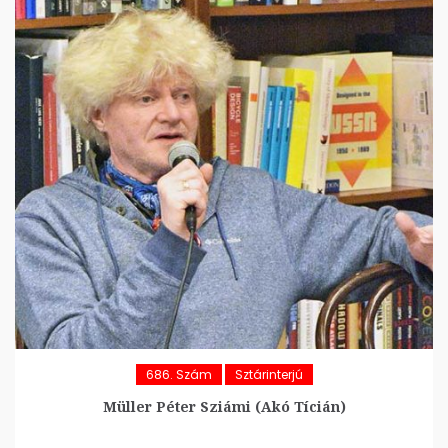
686. Szám
Sztárinterjú
Müller Péter Sziámi (Akó Tícián)