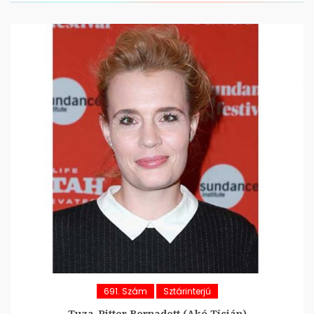
691. Szám
Sztárinterjú
Tuza-Ritter Bernadett (Akó Tícián)