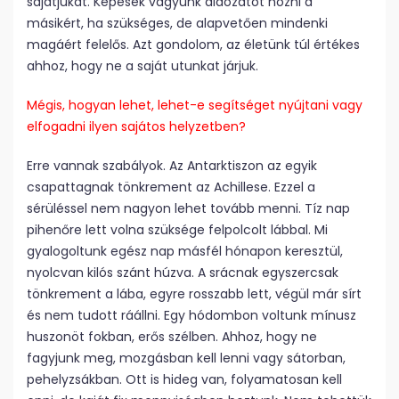
sajátjukat. Képesek vagyunk áldozatot hozni a
másikért, ha szükséges, de alapvetően mindenki
magáért felelős. Azt gondolom, az életünk túl értékes
ahhoz, hogy ne a saját utunkat járjuk.
Mégis, hogyan lehet, lehet-e segítséget nyújtani vagy
elfogadni ilyen sajátos helyzetben?
Erre vannak szabályok. Az Antarktiszon az egyik
csapattagnak tönkrement az Achillese. Ezzel a
sérüléssel nem nagyon lehet tovább menni. Tíz nap
pihenőre lett volna szüksége felpolcolt lábbal. Mi
gyalogoltunk egész nap másfél hónapon keresztül,
nyolcvan kilós szánt húzva. A srác­nak egyszercsak
tönkrement a lába, egyre rosszabb lett, végül már sírt
és nem tudott ráállni. Egy hódombon voltunk mínusz
huszonöt fokban, erős szélben. Ahhoz, hogy ne
fagyjunk meg, mozgásban kell lenni vagy sátorban,
pehelyzsákban. Ott is hideg van, folyamatosan kell