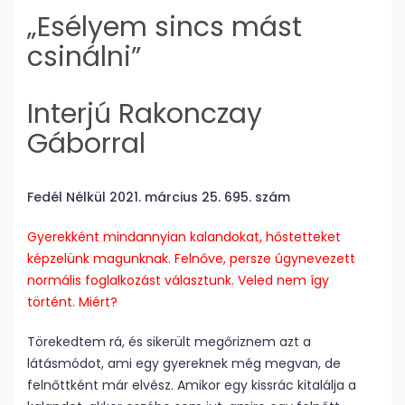
„Esélyem sincs mást
csinálni”
Interjú Rakonczay
Gáborral
Fedél Nélkül 2021. március 25. 695. szám
Gyerekként mindannyian kalandokat, hőstetteket
képzelünk magunknak. Felnőve, persze úgynevezett
normális foglalkozást választunk. Veled nem így
történt. Miért?
Törekedtem rá, és sikerült megőriznem azt a
látásmódot, ami egy gyereknek még megvan, de
felnőttként már elvész. Amikor egy kissrác kitalálja a