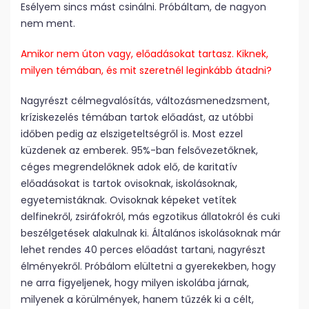
Esélyem sincs mást csinálni. Próbáltam, de nagyon
nem ment.
Amikor nem úton vagy, előadásokat tartasz. Kiknek,
milyen témában, és mit szeretnél leginkább átadni?
Nagyrészt célmegvalósítás, változásmenedzsment,
kríziskezelés témában tartok előadást, az utóbbi
időben pedig az elszigeteltségről is. Most ezzel
küzdenek az emberek. 95%-ban felsővezetőknek,
céges megrendelőknek adok elő, de karitatív
előadásokat is tartok ovisoknak, iskolásoknak,
egyetemistáknak. Ovisoknak képeket vetítek
delfinekről, zsiráfokról, más egzotikus állatokról és cuki
beszélgetések alakulnak ki. Általános iskolásoknak már
lehet rendes 40 perces előadást tartani, nagyrészt
élményekről. Próbálom elültetni a gyerekekben, hogy
ne arra figyeljenek, hogy milyen iskolába járnak,
milyenek a körülmények, hanem tűzzék ki a célt,