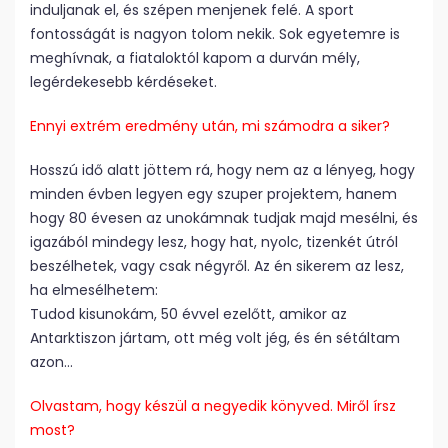
induljanak el, és szépen menjenek felé. A sport
fontosságát is nagyon tolom nekik. Sok egyetemre is
meghívnak, a fiataloktól kapom a durván mély,
legérdekesebb kérdéseket.
Ennyi extrém eredmény után, mi számodra a siker?
Hosszú idő alatt jöttem rá, hogy nem az a lényeg, hogy
minden évben legyen egy szuper projektem, hanem
hogy 80 évesen az unokámnak tudjak majd mesélni, és
igazából mindegy lesz, hogy hat, nyolc, tizenkét útról
beszélhetek, vagy csak négyről. Az én sikerem az lesz,
ha elmesélhetem:
Tudod kisunokám, 50 évvel ezelőtt, amikor az
Antarktiszon jártam, ott még volt jég, és én sétáltam
azon…
Olvastam, hogy készül a negyedik könyved. Miről írsz
most?