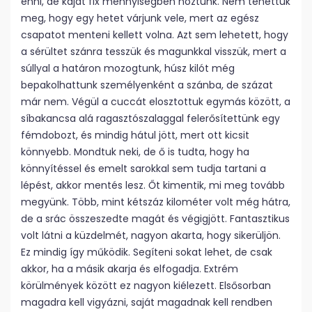
enni, de kaját fix mennyiségben hoztunk. Nem tehettük
meg, hogy egy hetet várjunk vele, mert az egész
csapatot menteni kellett volna. Azt sem lehetett, hogy
a sérültet szánra tesszük és magunkkal visszük, mert a
súllyal a határon mozogtunk, húsz kilót még
bepakolhattunk személyenként a szánba, de százat
már nem. Végül a cuccát elosztottuk egymás között, a
síbakancsa alá ragasztószalaggal felerősítettünk egy
fémdobozt, és mindig hátul jött, mert ott kicsit
könnyebb. Mondtuk neki, de ő is tudta, hogy ha
könnyítéssel és emelt sarokkal sem tudja tartani a
lépést, akkor mentés lesz. Őt kimentik, mi meg tovább
megyünk. Több, mint kétszáz kilométer volt még hátra,
de a srác összeszedte magát és végigjött. Fantasztikus
volt látni a küzdelmét, nagyon akarta, hogy sikerüljön.
Ez mindig így működik. Segíteni sokat lehet, de csak
akkor, ha a másik akarja és elfogadja. Extrém
körülmények között ez nagyon kiélezett. Elsősorban
magadra kell vigyázni, saját magadnak kell rendben