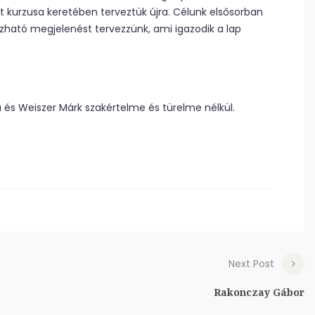
rzusa keretében terveztük újra. Célunk elsősorban
bízható megjelenést tervezzünk, ami igazodik a lap
a és Weiszer Márk szakértelme és türelme nélkül.
Next Post
Rakonczay Gábor