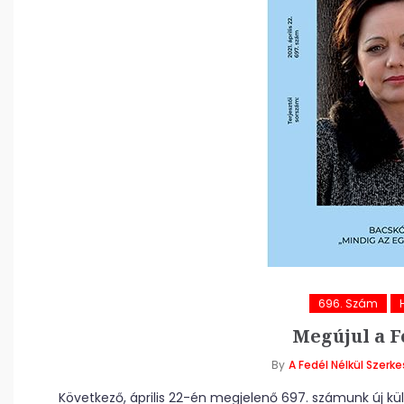
696. Szám
Megújul a F
By
A Fedél Nélkül Szerk
Következő, április 22-én megjelenő 697. számunk új küll