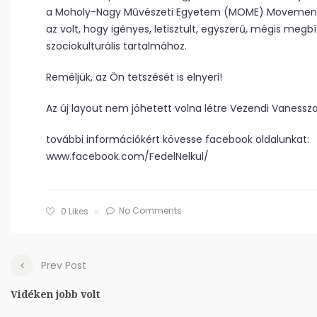
a Moholy-Nagy Művészeti Egyetem (MOME) Movement ku
az volt, hogy igényes, letisztult, egyszerű, mégis meg
szocio­kulturális tartalmához.
Reméljük, az Ön tetszését is elnyeri!
Az új layout nem jöhetett volna létre Vezendi Vanessz
további információkért kövesse facebook oldalunkat:
www.facebook.com/FedelNelkul/
No Comments
0
Likes
Prev Post
Vidéken jobb volt