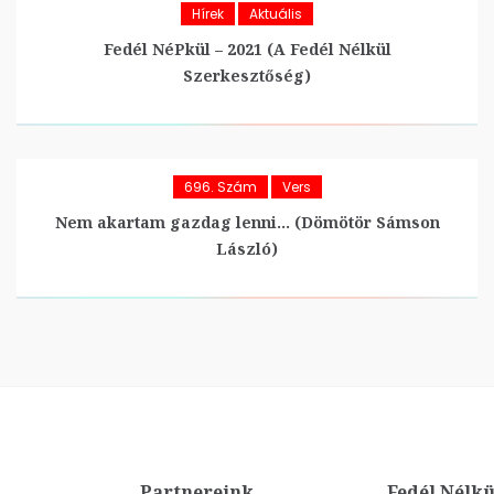
Hírek
Aktuális
Fedél NéPkül – 2021 (A Fedél Nélkül
Szerkesztőség)
696. Szám
Vers
Nem akartam gazdag lenni… (Dömötör Sámson
László)
Partnereink
Fedél Nélkü