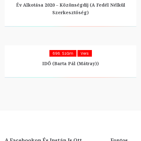
Év Alkotása 2020 – Közönségdíj (A Fedél Nélkül
Szerkesztőség)
696. Szám
Vers
IDŐ (Barta Pál (Mátray))
A Facebookon És Instán Is Ott
Fontos