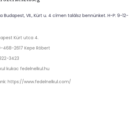
 Budapest, VII., Kürt u. 4 címen találsz bennünket. H-P: 9-12-
apest Kürt utca 4.
0-468-2617 Kepe Róbert
 322-3423
kul kukac fedelnelkul.hu
nk:
https://www.fedelnelkul.com/