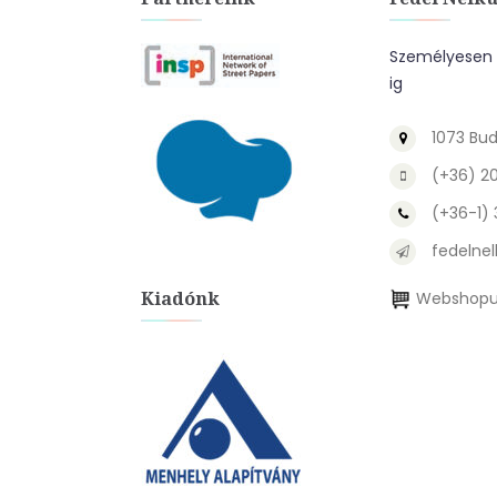
Személyesen a
ig
1073 Bud
(+36) 2
(+36-1)
fedelnel
Kiadónk
Webshopu