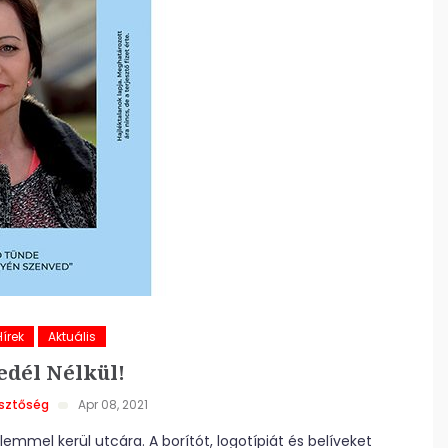
Hírek
Aktuális
edél Nélkül!
esztőség
Apr 08, 2021
emmel kerül utcára. A borítót, logotípiát és belíveket