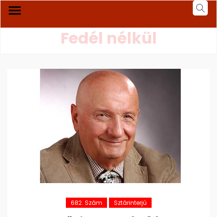
Fedél nélkül
682. Szám
Sztárinterjú