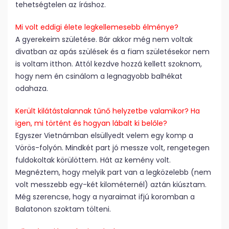
tehetségtelen az íráshoz.
Mi volt eddigi élete legkellemesebb élménye?
A gyerekeim születése. Bár akkor még nem voltak
divatban az apás szülések és a fiam születésekor nem
is voltam itthon. Attól kezdve hozzá kellett szoknom,
hogy nem én csinálom a legnagyobb balhékat
odahaza.
Került kilátástalannak tűnő helyzetbe valamikor? Ha
igen, mi történt és hogyan lábalt ki belőle?
Egyszer Vietnámban elsüllyedt velem egy komp a
Vörös-folyón. Mindkét part jó messze volt, rengetegen
fuldokoltak körülöttem. Hát az kemény volt.
Megnéztem, hogy melyik part van a legközelebb (nem
volt messzebb egy-két kilométernél) aztán kiúsztam.
Még szerencse, hogy a nyaraimat ifjú koromban a
Balatonon szoktam tölteni.