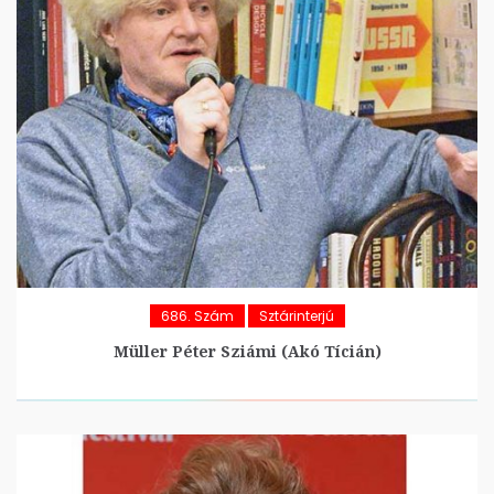
686. Szám
Sztárinterjú
Müller Péter Sziámi (Akó Tícián)