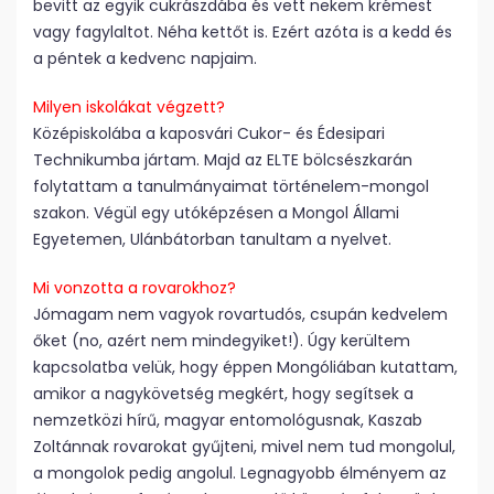
bevitt az egyik cukrászdába és vett nekem krémest
vagy fagylaltot. Néha kettőt is. Ezért azóta is a kedd és
a péntek a kedvenc napjaim.
Milyen iskolákat végzett?
Középiskolába a kaposvári Cukor- és Édesipari
Technikumba jártam. Majd az ELTE bölcsészkarán
folytattam a tanulmányaimat történelem-mongol
szakon. Végül egy utóképzésen a Mongol Állami
Egyetemen, Ulánbátorban tanultam a nyelvet.
Mi vonzotta a rovarokhoz?
Jómagam nem vagyok rovartudós, csupán kedvelem
őket (no, azért nem mindegyiket!). Úgy kerültem
kapcsolatba velük, hogy éppen Mongóliában kutattam,
amikor a nagykövetség megkért, hogy segítsek a
nemzetközi hírű, magyar entomológusnak, Kaszab
Zoltánnak rovarokat gyűjteni, mivel nem tud mongolul,
a mongolok pedig angolul. Legnagyobb élményem az