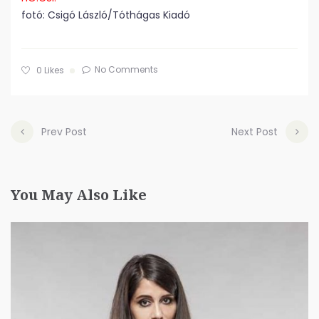
fotó: Csigó László/Tóthágas Kiadó
No Comments
0
Likes
Prev Post
Next Post
You May Also Like