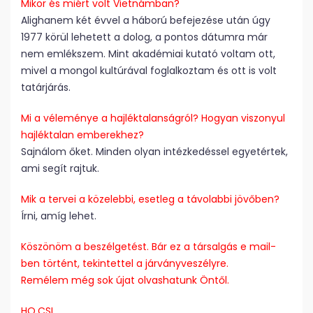
Mikor és miért volt Vietnámban?
Alighanem két évvel a háború befejezése után úgy
1977 körül lehetett a dolog, a pontos dátumra már
nem emlékszem. Mint akadémiai kutató voltam ott,
mivel a mongol kultúrával foglalkoztam és ott is volt
tatárjárás.
Mi a véleménye a hajléktalanságról? Hogyan viszonyul
hajléktalan emberekhez?
Sajnálom őket. Minden olyan intézkedéssel egyetértek,
ami segít rajtuk.
Mik a tervei a közelebbi, esetleg a távolabbi jövőben?
Írni, amíg lehet.
Köszönöm a beszélgetést. Bár ez a társalgás e mail-
ben történt, tekintettel a járványveszélyre.
Remélem még sok újat olvashatunk Öntől.
HO.CSI.