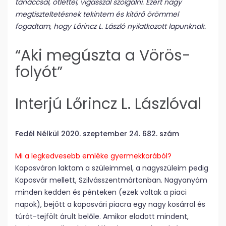
tanáccsal, ötlettel, vigasszal szolgálni. Ezért nagy
megtiszteltetésnek tekintem és kitörő örömmel
fogadtam, hogy Lőrincz L. László nyilatkozott lapunknak.
“Aki megúszta a Vörös-
folyót”
Interjú Lőrincz L. Lászlóval
Fedél Nélkül 2020. szeptember 24. 682. szám
Mi a legkedvesebb emléke gyermekkorából?
Kaposváron laktam a szüleimmel, a nagyszüleim pedig
Kaposvár mellett, Szilvásszentmártonban. Nagyanyám
minden kedden és pénteken (ezek voltak a piaci
napok), bejött a kaposvári piacra egy nagy kosárral és
túrót-tejfölt árult belőle. Amikor eladott mindent,