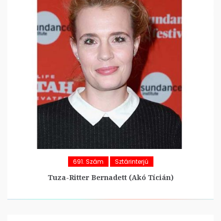
691. Szám
Sztárinterjú
Tuza-Ritter Bernadett (Akó Tícián)