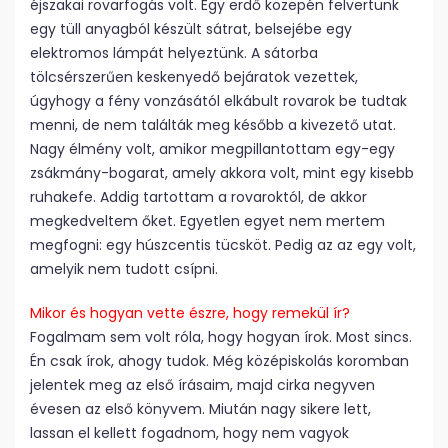
éjszakai rovarfogás volt. Egy erdő közepén felvertünk
egy tüll anyagból készült sátrat, belsejébe egy
elektromos lámpát helyeztünk. A sátorba
tölcsérszerűen keskenyedő bejáratok vezettek,
úgyhogy a fény vonzásától elkábult rovarok be tudtak
menni, de nem találták meg később a kivezető utat.
Nagy élmény volt, amikor megpillantottam egy-egy
zsákmány-bogarat, amely akkora volt, mint egy kisebb
ruhakefe. Addig tartottam a rovaroktól, de akkor
megkedveltem őket. Egyetlen egyet nem mertem
megfogni: egy húszcentis tücsköt. Pedig az az egy volt,
amelyik nem tudott csípni.
Mikor és hogyan vette észre, hogy remekül ír?
Fogalmam sem volt róla, hogy hogyan írok. Most sincs.
Én csak írok, ahogy tudok. Még középiskolás koromban
jelentek meg az első írásaim, majd cirka negyven
évesen az első könyvem. Miután nagy sikere lett,
lassan el kellett fogadnom, hogy nem vagyok