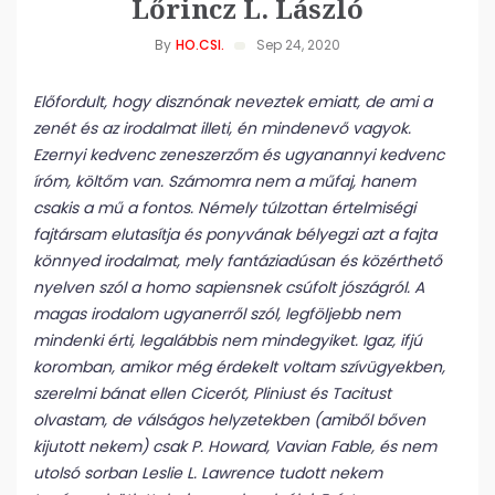
Lőrincz L. László
By
HO.CSI.
Sep 24, 2020
Előfordult, hogy disznónak neveztek emiatt, de ami a
zenét és az irodalmat illeti, én mindenevő vagyok.
Ezernyi kedvenc zeneszerzőm és ugyanannyi kedvenc
íróm, költőm van. Számomra nem a műfaj, hanem
csakis a mű a fontos. Némely túlzottan értelmiségi
fajtársam elutasítja és ponyvának bélyegzi azt a fajta
könnyed irodalmat, mely fantáziadúsan és közérthető
nyelven szól a homo sapiensnek csúfolt jószágról. A
magas irodalom ugyanerről szól, legföljebb nem
mindenki érti, legalábbis nem mindegyiket. Igaz, ifjú
koromban, amikor még érdekelt voltam szívügyekben,
szerelmi bánat ellen Cicerót, Pliniust és Tacitust
olvastam, de válságos helyzetekben (amiből bőven
kijutott nekem) csak P. Howard, Vavian Fable, és nem
utolsó sorban Leslie L. Lawrence tudott nekem