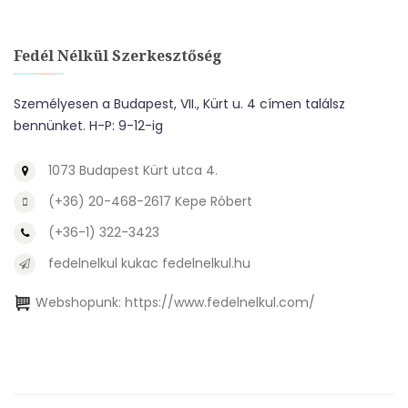
Fedél Nélkül Szerkesztőség
Személyesen a Budapest, VII., Kürt u. 4 címen találsz
bennünket. H-P: 9-12-ig
1073 Budapest Kürt utca 4.
(+36) 20-468-2617 Kepe Róbert
(+36-1) 322-3423
fedelnelkul kukac fedelnelkul.hu
Webshopunk:
https://www.fedelnelkul.com/