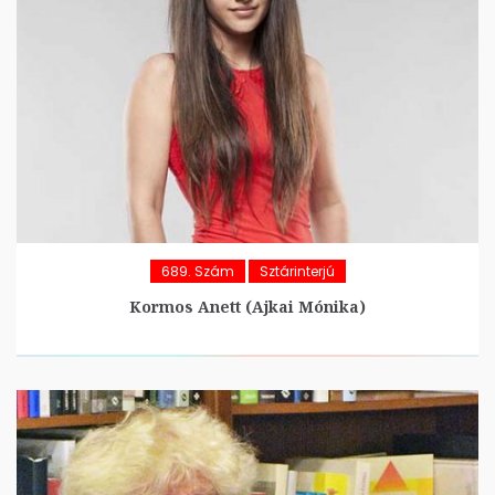
689. Szám
Sztárinterjú
Kormos Anett (Ajkai Mónika)