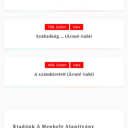
798. Szám
Vers
Szabadság…. (Ácsné Gabi)
499. Szám
Vers
A számkivetett (Ácsné Gabi)
Kiadónk A Menhely Alapítvány