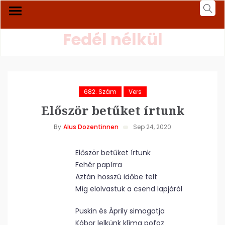
Fedél nélkül
682. Szám
Vers
Először betűket írtunk
By
Alus Dozentinnen
Sep 24, 2020
Először betűket írtunk
Fehér papírra
Aztán hosszú időbe telt
Míg elolvastuk a csend lapjáról
Puskin és Áprily simogatja
Kóbor lelkünk klíma pofoz