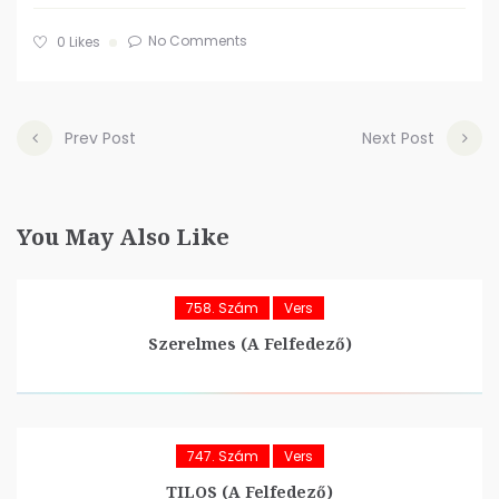
No Comments
0
Likes
Prev Post
Next Post
You May Also Like
758. Szám
Vers
Szerelmes (A Felfedező)
747. Szám
Vers
TILOS (A Felfedező)