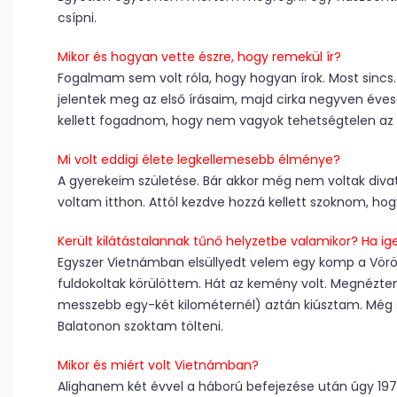
csípni.
Mikor és hogyan vette észre, hogy remekül ír?
Fogalmam sem volt róla, hogy hogyan írok. Most sincs.
jelentek meg az első írásaim, majd cirka negyven évese
kellett fogadnom, hogy nem vagyok tehetségtelen az 
Mi volt eddigi élete legkellemesebb élménye?
A gyerekeim születése. Bár akkor még nem voltak diva
voltam itthon. Attól kezdve hozzá kellett szoknom, h
Került kilátástalannak tűnő helyzetbe valamikor? Ha ige
Egyszer Vietnámban elsüllyedt velem egy komp a Vörös
fuldokoltak körülöttem. Hát az kemény volt. Megnézte
messzebb egy-két kilométernél) aztán kiúsztam. Még 
Balatonon szoktam tölteni.
Mikor és miért volt Vietnámban?
Alighanem két évvel a háború befejezése után úgy 197