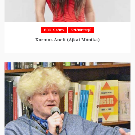
689. Szám
Sztárinterjú
Kormos Anett (Ajkai Mónika)