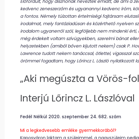
Előfordult, hogy disznónak neveztek emiatt, de ami a zen
kedvenc zeneszerzőm és ugyanannyi kedvenc íróm, kö
a fontos. Némely túlzottan értelmiségi fajtársam elutas
irodalmat, mely fantáziadúsan és közérthető nyelven sz
irodalom ugyanerről szól, legföljebb nem mindenki érti,
még érdekelt voltam szívügyekben, szerelmi bánat ellen 
helyzetekben (amiből bőven kijutott nekem) csak P. How
Lawrence tudott nekem tanáccsal, ötlettel, vigasszal szo
örömmel fogadtam, hogy Lőrincz L. László nyilatkozott l
„Aki megúszta a Vörös-fol
Interjú Lőrincz L. Lászlóval
Fedél Nélkül 2020. szeptember 24. 682. szám
Mi a legkedvesebb emléke gyermekkorából?
Kaposváron laktam a szüleimmel, a nagyszüleim pedig