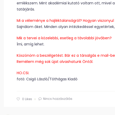
emlékszem. Mint akadémiai kutató voltam ott, mivel a 
tatárjárás.
Mi a véleménye a hajléktalanságról? Hogyan viszonyul
Sajnálom őket. Minden olyan intézkedéssel egyetértek, 
Mik a tervei a közelebbi, esetleg a távolabbi jövőben?
Írni, amíg lehet.
Köszönöm a beszélgetést. Bár ez a társalgás e mail-ben
Remélem még sok újat olvashatunk Öntől.
HO.CSI.
fotó: Csigó László/Tóthágas Kiadó
Nincs hozzászólás
0
Likes