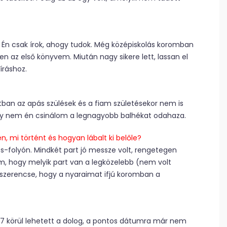
 Én csak írok, ahogy tudok. Még középiskolás koromban
n az első könyvem. Miután nagy sikere lett, lassan el
íráshoz.
tban az apás szülések és a fiam születésekor nem is
ogy nem én csinálom a legnagyobb balhékat odahaza.
n, mi történt és hogyan lábalt ki belőle?
-folyón. Mindkét part jó messze volt, rengetegen
m, hogy melyik part van a legközelebb (nem volt
szerencse, hogy a nyaraimat ifjú koromban a
7 körül lehetett a dolog, a pontos dátumra már nem