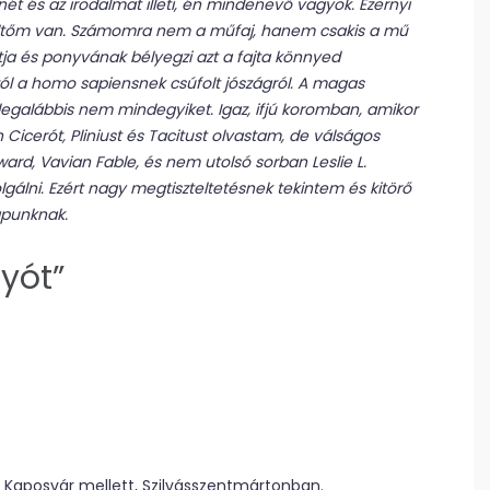
ét és az irodalmat illeti, én mindenevő vagyok. Ezernyi
ltőm van. Számomra nem a műfaj, hanem csakis a mű
ítja és ponyvának bélyegzi azt a fajta könnyed
ól a homo sapiensnek csúfolt jószágról. A magas
 legalábbis nem mindegyiket. Igaz, ifjú koromban, amikor
Cicerót, Pliniust és Tacitust olvastam, de válságos
ard, Vavian Fable, és nem utolsó sorban Leslie L.
lgálni. Ezért nagy megtiszteltetésnek tekintem és kitörő
apunknak.
yót”
 Kaposvár mellett, Szilvásszentmártonban.