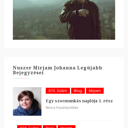
Nuszer Mirjam Johanna Legújabb
Bejegyzései
670. Szám
Blog
Mirjam
Egy szocmunkás naplója 1. rész
Nincs hozzászólás