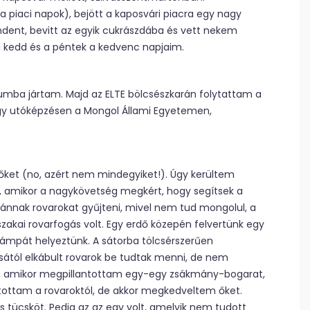
piaci napok), bejött a kaposvári piacra egy nagy
mindent, bevitt az egyik cukrászdába és vett nekem
s a kedd és a péntek a kedvenc napjaim.
kumba jártam. Majd az ELTE bölcsészkarán folytattam a
y utóképzésen a Mongol Állami Egyetemen,
et (no, azért nem mindegyiket!). Úgy kerültem
 amikor a nagykövetség megkért, hogy segítsek a
ánnak rovarokat gyűjteni, mivel nem tud mongolul, a
kai rovarfogás volt. Egy erdő közepén felvertünk egy
 lámpát helyeztünk. A sátorba tölcsérszerűen
ától elkábult rovarok be tudtak menni, de nem
lt, amikor megpillantottam egy-egy zsákmány-bogarat,
rtottam a rovaroktól, de akkor megkedveltem őket.
tücsköt. Pedig az az egy volt, amelyik nem tudott