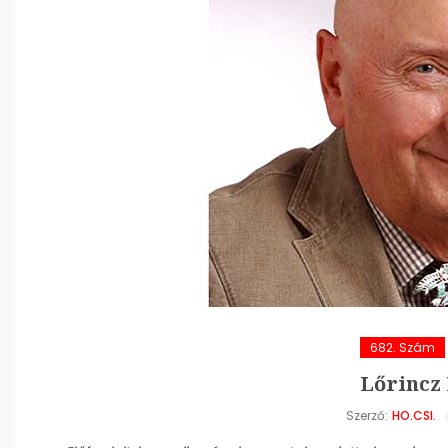
682. Szám
Lőrincz 
Szerző:
HO.CSI.