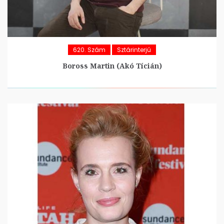
620. Szám
Sztárinterjú
Boross Martin (Akó Tícián)