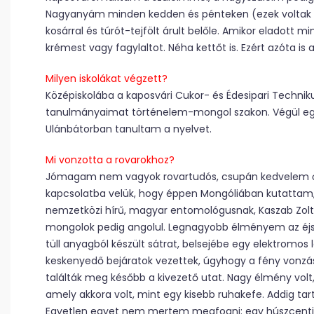
Nagyanyám minden kedden és pénteken (ezek voltak a 
kosárral és túrót-tejfölt árult belőle. Amikor eladott 
krémest vagy fagylaltot. Néha kettőt is. Ezért azóta i
Milyen iskolákat végzett?
Középiskolába a kaposvári Cukor- és Édesipari Techni
tanulmányaimat történelem-mongol szakon. Végül eg
Ulánbátorban tanultam a nyelvet.
Mi vonzotta a rovarokhoz?
Jómagam nem vagyok rovartudós, csupán kedvelem ők
kapcsolatba velük, hogy éppen Mongóliában kutattam,
nemzetközi hírű, magyar entomológusnak, Kaszab Zolt
mongolok pedig angolul. Legnagyobb élményem az éjsza
tüll anyagból készült sátrat, belsejébe egy elektromos
keskenyedő bejáratok vezettek, úgyhogy a fény vonzás
találták meg később a kivezető utat. Nagy élmény vo
amely akkora volt, mint egy kisebb ruhakefe. Addig ta
Egyetlen egyet nem mertem megfogni: egy húszcentis 