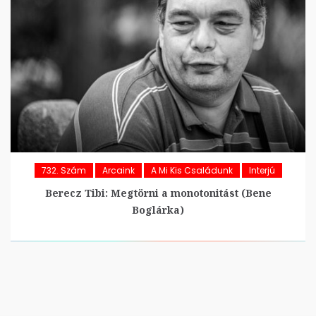
732. Szám
Arcaink
A Mi Kis Családunk
Interjú
Berecz Tibi: Megtörni a monotonitást (Bene
Boglárka)