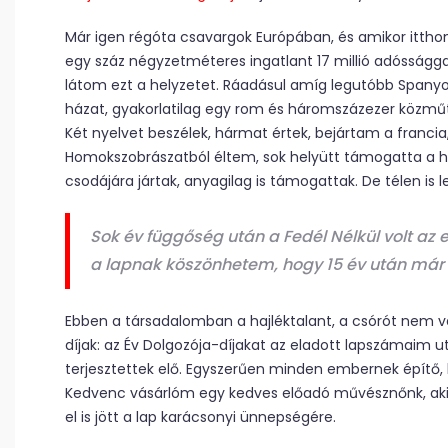
Már igen régóta csavargok Európában, és amikor ittho
egy száz négyzetméteres ingatlant 17 millió adósságga
látom ezt a helyzetet. Ráadásul amíg legutóbb Spanyo
házat, gyakorlatilag egy rom és háromszázezer közmű
Két nyelvet beszélek, hármat értek, bejártam a francia
Homokszobrászatból éltem, sok helyütt támogatta a he
csodájára jártak, anyagilag is támogattak. De télen is l
Sok év függőség után a Fedél Nélkül volt az 
a lapnak köszönhetem, hogy 15 év után má
Ebben a társadalomban a hajléktalant, a csórót nem ve
díjak: az Év Dolgozója-díjakat az eladott lapszámaim ut
terjesztettek elő. Egyszerűen minden embernek építő, h
Kedvenc vásárlóm egy kedves előadó művésznőnk, ak
el is jött a lap karácsonyi ünnepségére.