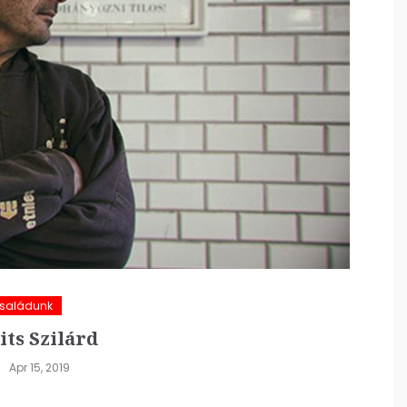
Családunk
ts Szilárd
Apr 15, 2019