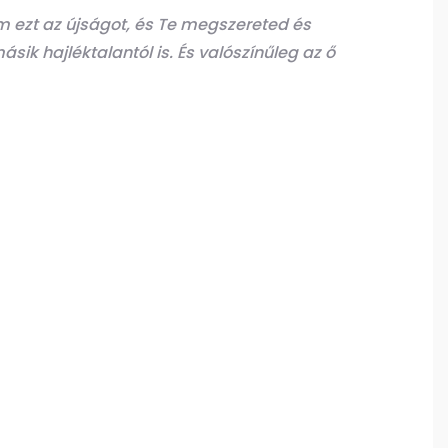
 ezt az újságot, és Te megszereted és
sik hajléktalantól is. És valószínűleg az ő