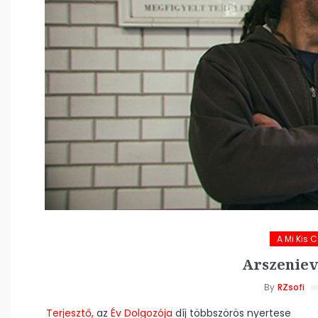
A Mi Kis 
Arszenievi
By
RZsofi
Terjesztő,
az
Év Dolgozója
díj többszörös nyertese