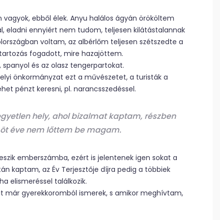
n vagyok, ebből élek. Anyu halálos ágyán örököltem
l, eladni ennyiért nem tudom, teljesen kilátástalannak
lországban voltam, az albérlőm teljesen szétszedte a
tartozás fogadott, mire hazajöttem.
, spanyol és az olasz tengerpartokat.
lyi önkormányzat ezt a művészetet, a turisták a
ehet pénzt keresni, pl. narancsszedéssel.
egyetlen hely, ahol bizalmat kaptam, részben
r öt éve nem lőttem be magam.
szik emberszámba, ezért is jelentenek igen sokat a
án kaptam, az Év Terjesztője díjra pedig a többiek
a elismeréssel találkozik.
it már gyerekkoromból ismerek, s amikor meghívtam,