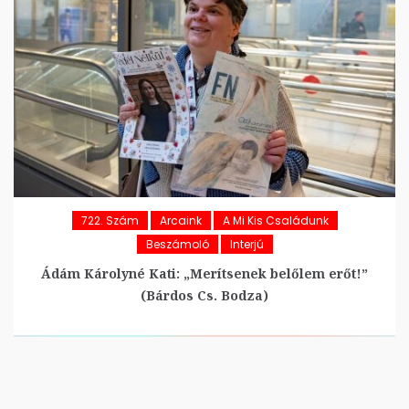
722. Szám
Arcaink
A Mi Kis Családunk
Beszámoló
Interjú
Ádám Károlyné Kati: „Merítsenek belőlem erőt!”
(Bárdos Cs. Bodza)