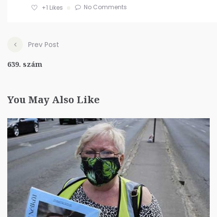
No Comments
+1
Likes
Prev Post
639. szám
You May Also Like