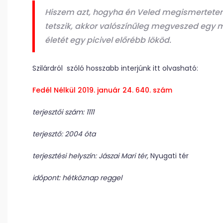
Hiszem azt, hogyha én Veled megismertetem
tetszik, akkor valószínűleg megveszed egy má
életét egy picivel előrébb lököd.
Szilárdról szóló hosszabb interjúnk itt olvasható:
Fedél Nélkül 2019. január 24. 640. szám
terjesztői szám: 1111
terjesztő: 2004 óta
terjesztési helyszín: Jászai Mari tér,
Nyugati tér
időpont: hétköznap reggel