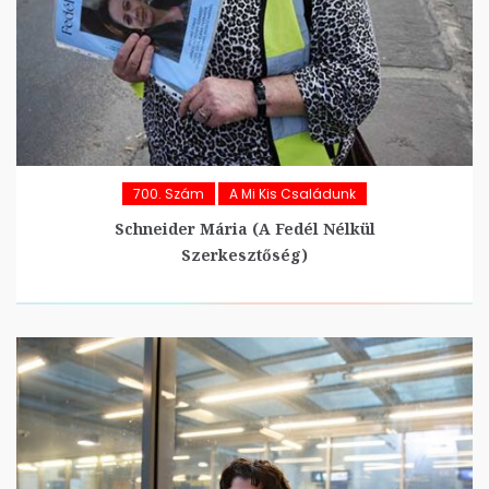
700. Szám
A Mi Kis Családunk
Schneider Mária (A Fedél Nélkül
Szerkesztőség)