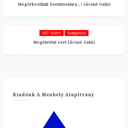
Megérkeztünk Szentisvánra…! (Ácsné Gabi)
487. Szám
Széppróza
Megtörtént eset (Ácsné Gabi)
Kiadónk A Menhely Alapítvány