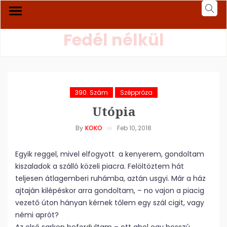
Fedél nélkül
390. Szám
Széppróza
Utópia
By
KOKO
Feb 10, 2018
Egyik reggel, mivel elfogyott a kenyerem, gondoltam
kiszaladok a szálló közeli piacra. Felöltöztem hát
teljesen átlagemberi ruhámba, aztán usgyi. Már a ház
ajtaján kilépéskor arra gondoltam, – no vajon a piacig
vezető úton hányan kérnek tőlem egy szál cigit, vagy
némi aprót?