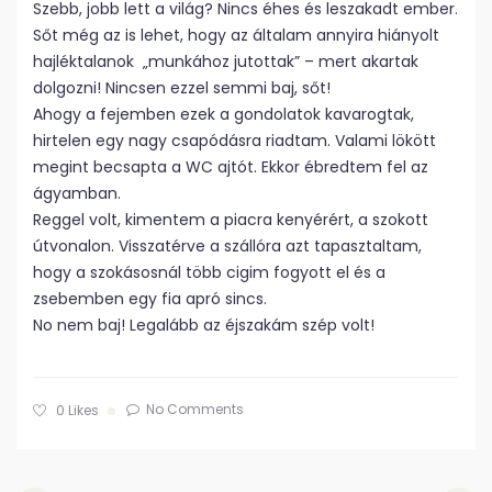
Szebb, jobb lett a világ? Nincs éhes és leszakadt ember.
Sőt még az is lehet, hogy az általam annyira hiányolt
hajléktalanok „munkához jutottak” – mert akartak
dolgozni! Nincsen ezzel semmi baj, sőt!
Ahogy a fejemben ezek a gondolatok kavarogtak,
hirtelen egy nagy csapódásra riadtam. Valami lökött
megint becsapta a WC ajtót. Ekkor ébredtem fel az
ágyamban.
Reggel volt, kimentem a piacra kenyérért, a szokott
útvonalon. Visszatérve a szállóra azt tapasztaltam,
hogy a szokásosnál több cigim fogyott el és a
zsebemben egy fia apró sincs.
No nem baj! Legalább az éjszakám szép volt!
No Comments
0
Likes