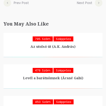
Prev Post
Next Post
You May Also Like
795. Szám
Széppróza
Az utolsó út (A.K. András)
479. Szám
Széppróza
Levél a barátnőmnek (Ácsné Gabi)
450. Szám
Széppróza