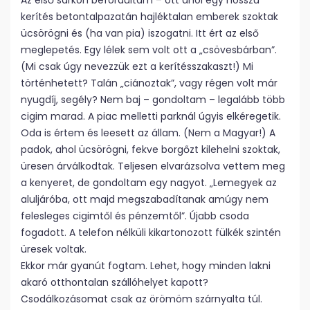
Az első sarkon befordultam – ott ahol egy hosszú
kerítés betontalpazatán hajléktalan emberek szoktak
ücsörögni és (ha van pia) iszogatni. Itt ért az első
meglepetés. Egy lélek sem volt ott a „csövesbárban”.
(Mi csak úgy nevezzük ezt a kerítésszakaszt!) Mi
történhetett? Talán „ciánoztak”, vagy régen volt már
nyugdíj, segély? Nem baj – gondoltam – legalább több
cigim marad. A piac melletti parknál úgyis elkéregetik.
Oda is értem és leesett az állam. (Nem a Magyar!) A
padok, ahol ücsörögni, fekve borgőzt kilehelni szoktak,
üresen árválkodtak. Teljesen elvarázsolva vettem meg
a kenyeret, de gondoltam egy nagyot. „Lemegyek az
aluljáróba, ott majd megszabadítanak amúgy nem
felesleges cigimtől és pénzemtől”. Újabb csoda
fogadott. A telefon nélküli kikartonozott fülkék szintén
üresek voltak.
Ekkor már gyanút fogtam. Lehet, hogy minden lakni
akaró otthontalan szállóhelyet kapott?
Csodálkozásomat csak az örömöm szárnyalta túl.