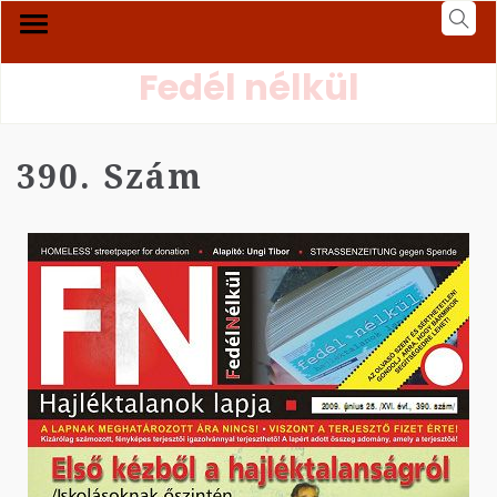
Fedél nélkül
390. Szám