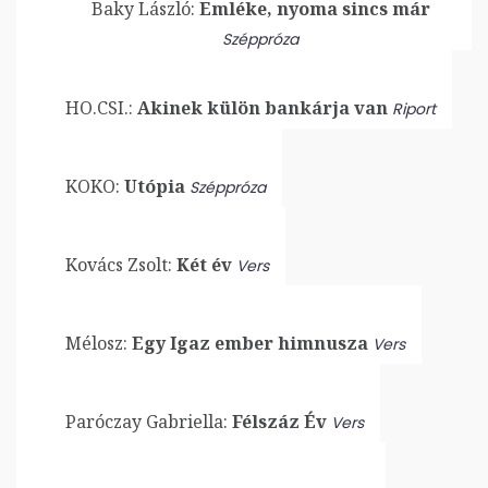
Baky László:
Emléke, nyoma sincs már
Széppróza
HO.CSI.:
Akinek külön bankárja van
Riport
KOKO:
Utópia
Széppróza
Kovács Zsolt:
Két év
Vers
Mélosz:
Egy Igaz ember himnusza
Vers
Paróczay Gabriella:
Félszáz Év
Vers