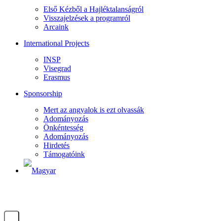
Első Kézből a Hajléktalanságról
Visszajelzések a programról
Arcaink
International Projects
INSP
Visegrad
Erasmus
Sponsorship
Mert az angyalok is ezt olvassák
Adományozás
Önkéntesség
Adományozás
Hirdetés
Támogatóink