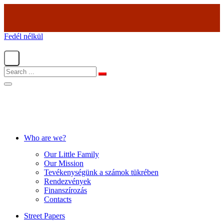
Fedél nélkül
Who are we?
Our Little Family
Our Mission
Tevékenységünk a számok tükrében
Rendezvények
Finanszírozás
Contacts
Street Papers