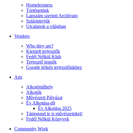
Homelessness
Történetünk
Lapszám szerinti Archívum
Sztárinterjúk
Utcalapok a világban
Vendors
Who they are?
Kiemelt terjesztők
Fedél Nélkül Klub
Terjesztő lennék
Google térkép terjesztőinkhez
Arts
Alkotóműhely
Alkotók
Művészeti Pályázat
Év Alkotása-díj
Év Alkotása 2025
Támogasd te is művészeinket!
Fedél Nélkül Könyvek
Community Work