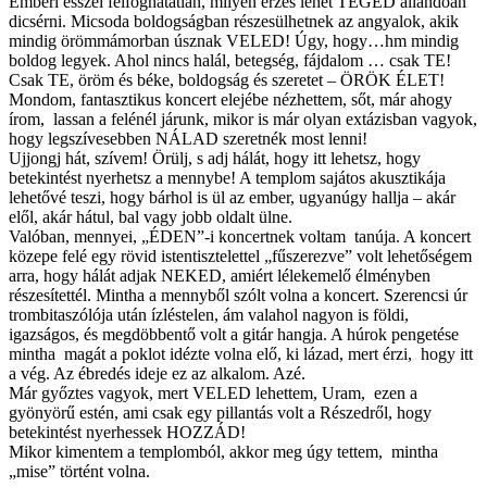
Emberi ésszel felfoghatatlan, milyen érzés lehet TÉGED állandóan
dicsérni. Micsoda boldogságban részesülhetnek az angyalok, akik
mindig örömmámorban úsznak VELED! Úgy, hogy…hm mindig
boldog legyek. Ahol nincs halál, betegség, fájdalom … csak TE!
Csak TE, öröm és béke, boldogság és szeretet – ÖRÖK ÉLET!
Mondom, fantasztikus koncert elejébe nézhettem, sőt, már ahogy
írom, lassan a felénél járunk, mikor is már olyan extázisban vagyok,
hogy legszívesebben NÁLAD szeretnék most lenni!
Ujjongj hát, szívem! Örülj, s adj hálát, hogy itt lehetsz, hogy
betekintést nyerhetsz a mennybe! A templom sajátos akusztikája
lehetővé teszi, hogy bárhol is ül az ember, ugyanúgy hallja – akár
elől, akár hátul, bal vagy jobb oldalt ülne.
Valóban, mennyei, „ÉDEN”-i koncertnek voltam tanúja. A koncert
közepe felé egy rövid istentisztelettel „fűszerezve” volt lehetőségem
arra, hogy hálát adjak NEKED, amiért lélekemelő élményben
részesítettél. Mintha a mennyből szólt volna a koncert. Szerencsi úr
trombitaszólója után ízléstelen, ám valahol nagyon is földi,
igazságos, és megdöbbentő volt a gitár hangja. A húrok pengetése
mintha magát a poklot idézte volna elő, ki lázad, mert érzi, hogy itt
a vég. Az ébredés ideje ez az alkalom. Azé.
Már győztes vagyok, mert VELED lehettem, Uram, ezen a
gyönyörű estén, ami csak egy pillantás volt a Részedről, hogy
betekintést nyerhessek HOZZÁD!
Mikor kimentem a templomból, akkor meg úgy tettem, mintha
„mise” történt volna.