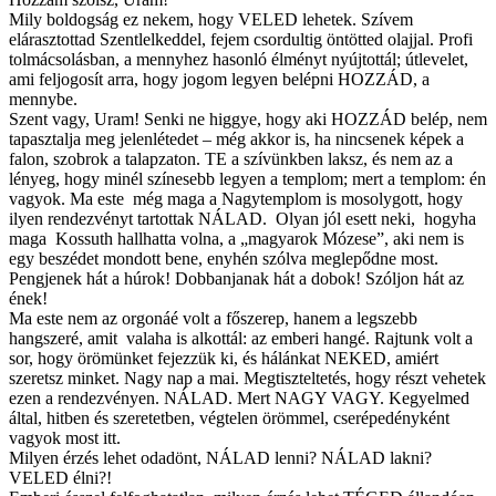
Mily boldogság ez nekem, hogy VELED lehetek. Szívem
elárasztottad Szentlelkeddel, fejem csordultig öntötted olajjal. Profi
tolmácsolásban, a mennyhez hasonló élményt nyújtottál; útlevelet,
ami feljogosít arra, hogy jogom legyen belépni HOZZÁD, a
mennybe.
Szent vagy, Uram! Senki ne higgye, hogy aki HOZZÁD belép, nem
tapasztalja meg jelenlétedet – még akkor is, ha nincsenek képek a
falon, szobrok a talapzaton. TE a szívünkben laksz, és nem az a
lényeg, hogy minél színesebb legyen a templom; mert a templom: én
vagyok. Ma este még maga a Nagytemplom is mosolygott, hogy
ilyen rendezvényt tartottak NÁLAD. Olyan jól esett neki, hogyha
maga Kossuth hallhatta volna, a „magyarok Mózese”, aki nem is
egy beszédet mondott bene, enyhén szólva meglepődne most.
Pengjenek hát a húrok! Dobbanjanak hát a dobok! Szóljon hát az
ének!
Ma este nem az orgonáé volt a főszerep, hanem a legszebb
hangszeré, amit valaha is alkottál: az emberi hangé. Rajtunk volt a
sor, hogy örömünket fejezzük ki, és hálánkat NEKED, amiért
szeretsz minket. Nagy nap a mai. Megtiszteltetés, hogy részt vehetek
ezen a rendezvényen. NÁLAD. Mert NAGY VAGY. Kegyelmed
által, hitben és szeretetben, végtelen örömmel, cserépedényként
vagyok most itt.
Milyen érzés lehet odadönt, NÁLAD lenni? NÁLAD lakni?
VELED élni?!