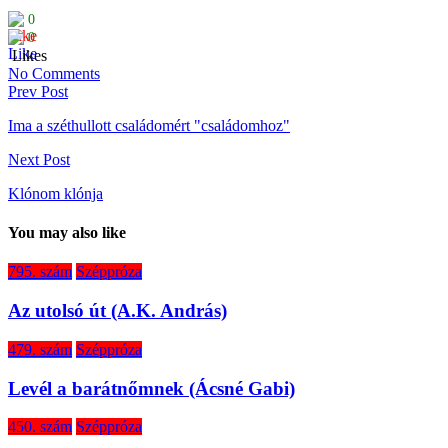
0
0
Likes
No Comments
Prev Post
Ima a széthullott családomért "családomhoz"
Next Post
Klónom klónja
You may also like
795. szám
Széppróza
Az utolsó út (A.K. András)
479. szám
Széppróza
Levél a barátnőmnek (Ácsné Gabi)
450. szám
Széppróza