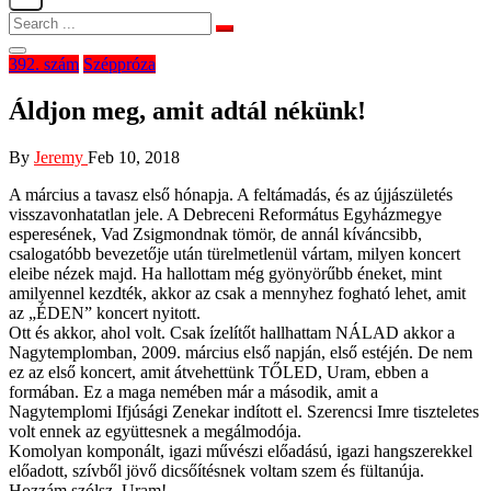
392. szám
Széppróza
Áldjon meg, amit adtál nékünk!
By
Jeremy
Feb 10, 2018
A március a tavasz első hónapja. A feltámadás, és az újjászületés
visszavonhatatlan jele. A Debreceni Református Egyházmegye
esperesének, Vad Zsigmondnak tömör, de annál kíváncsibb,
csalogatóbb bevezetője után türelmetlenül vártam, milyen koncert
eleibe nézek majd. Ha hallottam még gyönyörűbb éneket, mint
amilyennel kezdték, akkor az csak a mennyhez fogható lehet, amit
az „ÉDEN” koncert nyitott.
Ott és akkor, ahol volt. Csak ízelítőt hallhattam NÁLAD akkor a
Nagytemplomban, 2009. március első napján, első estéjén. De nem
ez az első koncert, amit átvehettünk TŐLED, Uram, ebben a
formában. Ez a maga nemében már a második, amit a
Nagytemplomi Ifjúsági Zenekar indított el. Szerencsi Imre tiszteletes
volt ennek az együttesnek a megálmodója.
Komolyan komponált, igazi művészi előadású, igazi hangszerekkel
előadott, szívből jövő dicsőítésnek voltam szem és fültanúja.
Hozzám szólsz, Uram!