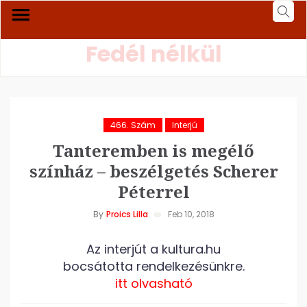
Fedél nélkül
466. Szám
Interjú
Tanteremben is megélő
színház – beszélgetés Scherer
Péterrel
By
Proics Lilla
Feb 10, 2018
Az interjút a kultura.hu
bocsátotta rendelkezésünkre.
itt olvasható