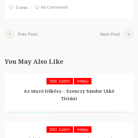
No Comments
0
Likes
Prev Post
Next Post
You May Also Like
566. Szám
Interjú
Az utazó lelkész – Szenczy Sándor (Akó
Tícián)
560. Szám
Interjú