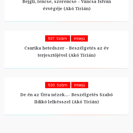
Bejgli, lencse, szerencse – Váncsa István
évvégéje (Akó Tícián)
537. Szám
Interjú
Csurika hetedszer – Beszélgetés az év
terjesztőjével (Akó Tícián)
530. Szám
Interjú
De én az Úrra nézek…- Beszélgetés Szabó
Ildikó lelkésszel (Akó Tícián)