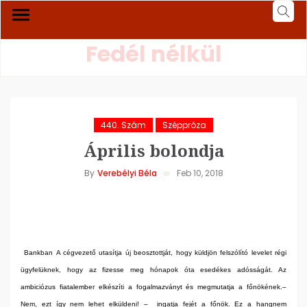
Fedél nélkül
440. Szám
Széppróza
Április bolondja
By
Verebélyi Béla
Feb 10, 2018
Bankban
A cégvezető utasítja új beosztottját, hogy küldjön felszólító levelet régi
ügyfelüknek, hogy az fizesse meg hónapok óta esedékes adósságát. Az
ambiciózus fiatalember elkészíti a fogalmazványt és megmutatja a főnökének.
–
Nem, ezt így nem lehet elküldeni! –
ingatja fejét a főnök. Ez a hangnem