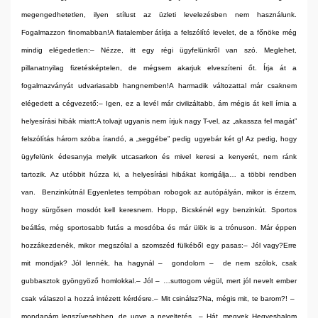
megengedhetetlen, ilyen stílust az üzleti levelezésben nem használunk.
Fogalmazzon finomabban!
A fiatalember átírja a felszólító levelet, de a főnöke még
mindig elégedetlen:
– Nézze, itt egy régi ügyfelünkről van szó. Meglehet,
pillanatnyilag fizetésképtelen, de mégsem akarjuk elveszíteni őt. Írja át a
fogalmazványát udvariasabb hangnemben!
A harmadik változattal már csaknem
elégedett a cégvezető:
– Igen, ez a levél már civilizáltabb, ám mégis át kell írnia a
helyesírási hibák miatt:
A tolvajt ugyanis nem írjuk nagy T-vel, az „akassza fel magát”
felszólítás három szóba írandó, a „seggébe” pedig ugyebár két g! Az pedig, hogy
ügyfelünk édesanyja melyik utcasarkon és mivel keresi a kenyerét, nem ránk
tartozik. Az utóbbit húzza ki, a helyesírási hibákat korrigálja… a többi rendben
van.
Benzinkútnál
Egyenletes tempóban robogok az autópályán, mikor is érzem,
hogy sürgősen mosdót kell keresnem. Hopp, Bicskénél egy benzinkút. Sportos
beállás, még sportosabb futás a mosdóba és már ülök is a trónuson. Már éppen
hozzákezdenék, mikor megszólal a szomszéd fülkéből egy pasas:
– Jól vagy?
Erre
mit mondjak? Jól lennék, ha hagynál –
gondolom –
de nem szólok, csak
gubbasztok gyöngyöző homlokkal.
– Jól – …suttogom végül, mert jól nevelt ember
csak válaszol a hozzá intézett kérdésre.
– Mit csinálsz?
Na, mégis mit, te barom?! –
mondanám legszívesebben, de ugye a neveltetés…
– Hát, megyek Hegyeshalom