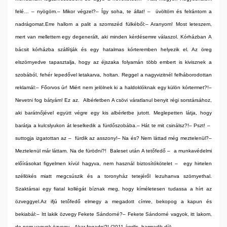
felé… – nyögöm.
– Mikor végzel?
– Így soha, te állat! –
üvöltöm és felrántom a
nadrágomat.
Erre hallom a palit a szomszéd fülkéből:
– Aranyom! Most leteszem,
mert van mellettem egy degenerált, aki minden kérdésemre válaszol.
Kórházban
A
bácsit kórházba szállítják és egy hatalmas kórteremben helyezik el. Az öreg
elszörnyedve tapasztalja, hogy az éjszaka folyamán több embert is kivisznek a
szobából, fehér lepedővel letakarva, holtan. Reggel a nagyvizitnél felháborodottan
reklamál:
– Főorvos úr! Miért nem jelölnek ki a haldoklóknak egy külön kórtermet?!
–
Nevetni fog bátyám! Ez az.
Albérletben
A csövi váratlanul benyit régi sorstársához,
aki barátnőjével együtt végre egy kis albérletbe jutott. Meglepetten látja, hogy
barátja a kulcslyukon át leselkedik a fürdőszobába.
– Hát te mit csinálsz?!
– Pszt! –
suttogja izgatottan az –
fürdik az asszony!
– Na és? Nem láttad még meztelenül?
–
Meztelenül már láttam. Na de fürödni?!
Baleset után
A tetőfedő –
a munkavédelmi
előírásokat figyelmen kívül hagyva, nem használ biztosítókötelet –
egy hirtelen
széllökés miatt megcsúszik és a toronyház tetejéről lezuhanva szörnyethal.
Szaktársai egy fiatal kollégát bíznak meg, hogy kíméletesen tudassa a hírt az
özveggyel.
Az ifjú tetőfedő elmegy a megadott címre, bekopog a kapun és
bekiabál:
– Itt lakik özvegy Fekete Sándorné?
– Fekete Sándorné vagyok, itt lakom,
de nem vagyok özvegy.
– Akar fogadni?!
(2011 április, harmadik díj)