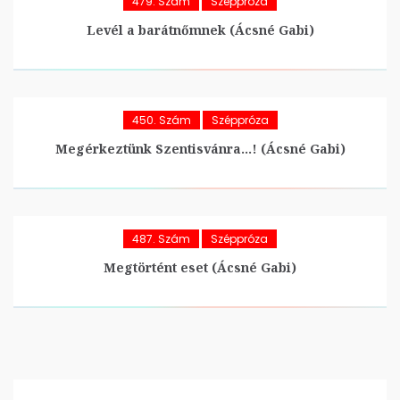
479. Szám
Széppróza
Levél a barátnőmnek (Ácsné Gabi)
450. Szám
Széppróza
Megérkeztünk Szentisvánra…! (Ácsné Gabi)
487. Szám
Széppróza
Megtörtént eset (Ácsné Gabi)