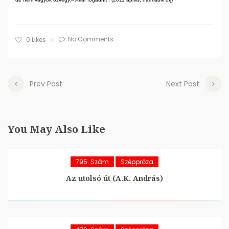
No Comments
0
Likes
Prev Post
Next Post
You May Also Like
795. Szám
Széppróza
Az utolsó út (A.K. András)