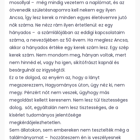
mosollyal – még mindig vezetem a naplómat, és az
ötvenedik születésnapomra kell nekem egy ilyen
Ancsa, Így lesz kerek a minden egyes életévemre jutó
nők száma. Ne nézz rám ilyen értetlenül: ez egy
hányados – a számlálójában az eddigi kapcsolataim
száma, a nevezőjében az 50 évem. Ha meglesz Ancsa,
akkor a hányados értéke egy kerek szám lesz. Egy szép
kerek szám. Nem mondom meg, hányan voltak, mert
nem hinnéd el, vagy ha igen, sikítófrászt kapnál és
besárgulnál az irigységtől.
Ez a te dolgod, az enyém az, hogy a lányt
megszerezzem, Hagyományos úton, úgy néz ki, nem
megy. Pénzért nőt nem veszek, úgyhogy más
megoldást kellett keresnem. Nem lesz túl tisztességes
dolog, sőt, egyáltalán nem lesz tisztességes, de a
kísérlet tudományos jelentősége
megkérdőjelezhetetlen.
Sem állatokon, sem embereken nem tesztelték még a
találmányomat – hozzáteszem én is veszélyesnek