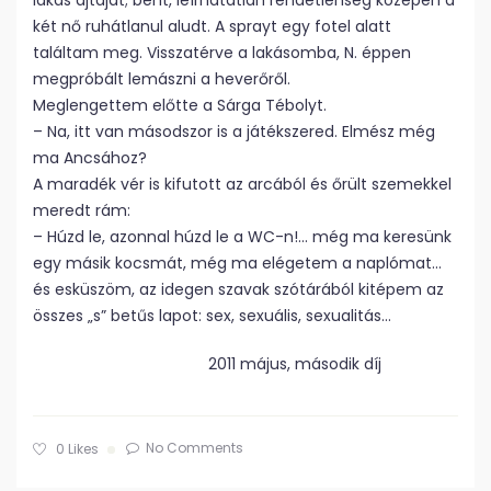
lakás ajtaját; bent, leírhatatlan rendetlenség közepén a
két nő ruhátlanul aludt. A sprayt egy fotel alatt
találtam meg. Visszatérve a lakásomba, N. éppen
megpróbált lemászni a heverőről.
Meglengettem előtte a Sárga Tébolyt.
– Na, itt van másodszor is a játékszered. Elmész még
ma Ancsához?
A maradék vér is kifutott az arcából és őrült szemekkel
meredt rám:
– Húzd le, azonnal húzd le a WC-n!… még ma keresünk
egy másik kocsmát, még ma elégetem a naplómat…
és esküszöm, az idegen szavak szótárából kitépem az
összes „s” betűs lapot: sex, sexuális, sexualitás…
2011 május, második díj
No Comments
0
Likes