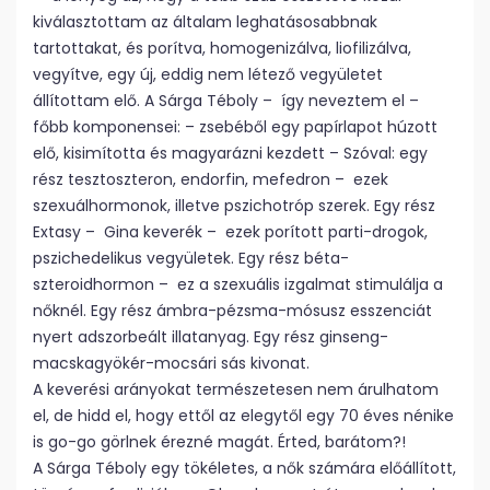
kiválasztottam az általam leghatásosabbnak
tartottakat, és porítva, homogenizálva, liofilizálva,
vegyítve, egy új, eddig nem létező vegyületet
állítottam elő. A Sárga Téboly – így neveztem el –
főbb komponensei: – zsebéből egy papírlapot húzott
elő, kisimította és magyarázni kezdett – Szóval: egy
rész tesztoszteron, endorfin, mefedron – ezek
szexuálhormonok, illetve pszichotróp szerek. Egy rész
Extasy – Gina keverék – ezek porított parti-drogok,
pszichedelikus vegyületek. Egy rész béta-
szteroidhormon – ez a szexuális izgalmat stimulálja a
nőknél. Egy rész ámbra-pézsma-mósusz esszenciát
nyert adszorbeált illatanyag. Egy rész ginseng-
macskagyökér-mocsári sás kivonat.
A keverési arányokat természetesen nem árulhatom
el, de hidd el, hogy ettől az elegytől egy 70 éves nénike
is go-go görlnek érezné magát. Érted, barátom?!
A Sárga Téboly egy tökéletes, a nők számára előállított,