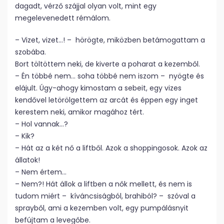
dagadt, vérző szájjal olyan volt, mint egy
megelevenedett rémálom.
– Vizet, vizet…! – hörögte, miközben betámogattam a
szobába.
Bort töltöttem neki, de kiverte a poharat a kezemből.
– Én többé nem… soha többé nem iszom – nyögte és
elájult. Úgy-ahogy kimostam a sebeit, egy vizes
kendővel letörölgettem az arcát és éppen egy inget
kerestem neki, amikor magához tért.
– Hol vannak…?
– Kik?
– Hát az a két nő a liftből. Azok a shoppingosok. Azok az
állatok!
– Nem értem…
– Nem?! Hát állok a liftben a nők mellett, és nem is
tudom miért – kíváncsiságból, brahiból? – szóval a
sprayből, ami a kezemben volt, egy pumpálásnyit
befújtam a levegőbe.