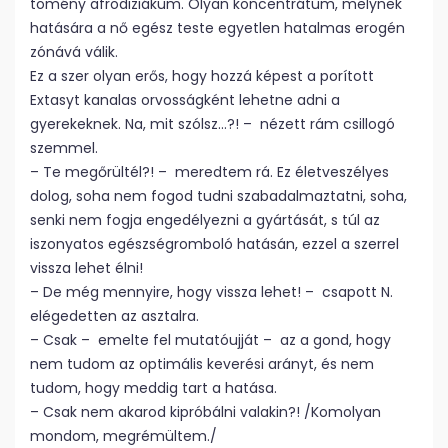
tömény afrodiziákum. Olyan koncentrátum, melynek
hatására a nő egész teste egyetlen hatalmas erogén
zónává válik.
Ez a szer olyan erős, hogy hozzá képest a porított
Extasyt kanalas orvosságként lehetne adni a
gyerekeknek. Na, mit szólsz…?! – nézett rám csillogó
szemmel.
– Te megőrültél?! – meredtem rá. Ez életveszélyes
dolog, soha nem fogod tudni szabadalmaztatni, soha,
senki nem fogja engedélyezni a gyártását, s túl az
iszonyatos egészségromboló hatásán, ezzel a szerrel
vissza lehet élni!
– De még mennyire, hogy vissza lehet! – csapott N.
elégedetten az asztalra.
– Csak – emelte fel mutatóujját – az a gond, hogy
nem tudom az optimális keverési arányt, és nem
tudom, hogy meddig tart a hatása.
– Csak nem akarod kipróbálni valakin?! /Komolyan
mondom, megrémültem./