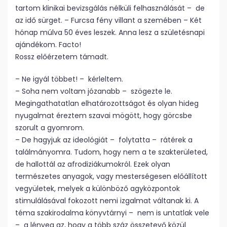
tartom klinikai bevizsgálás nélküli felhasználását – de
az idő sürget. – Furcsa fény villant a szemében – Két
hónap múlva 50 éves leszek. Anna lesz a születésnapi
ajándékom. Facto!
Rossz előérzetem támadt.
– Ne igyál többet! – kérleltem.
– Soha nem voltam józanabb – szögezte le.
Megingathatatlan elhatározottságot és olyan hideg
nyugalmat éreztem szavai mögött, hogy görcsbe
szorult a gyomrom.
– De hagyjuk az ideológiát – folytatta – rátérek a
találmányomra. Tudom, hogy nem a te szakterületed,
de hallottál az afrodiziákumokról. Ezek olyan
természetes anyagok, vagy mesterségesen előállított
vegyületek, melyek a különböző agyközpontok
stimulálásával fokozott nemi izgalmat váltanak ki. A
téma szakirodalma könyvtárnyi – nem is untatlak vele
– a lényeg az, hogy a több száz összetevő közül