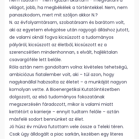
nem tudtam – nem igazán akartam – megváltani a
világot, jobb, ha megbékélek a történtekkel. Nem, nem
panaszkodom, mert mit szóljon akkor N.?
N. az évfolyamtársam, szobatársam és barátom volt,
aki az egyetem elvégzése után ragyogó álláshoz jutott,
de valami oknál fogva kicsúszott a tudományos
pályáról, kicsúszott az életből, kicsúszott ez a
szerencsétlen mindenhonnan, s elvált, hajléktalan
csavargóféle lett belőle.
Róla aztán nem gondoltam volna: kivételes tehetségű,
ambiciózus fiatalember volt, aki – túl azon, hogy
nagykanállal habzsolta az életet – a munkáját nagyon
komolyan vette. A Bioenergetikai Kutatóintézetben
dolgozott, az első tudományos fokozatának
megszerzésén fáradozott, mikor is valami miatt
kettétört a karrierje – ennyit tudtam felőle – aztán
másfelé sodort bennünket az élet.
Jó húsz év múlva futottam vele össze a Teleki téren.
Csak úgy álldogált a piac sarkán, kezében egy literes