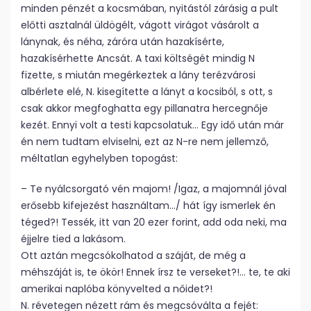
minden pénzét a kocsmában, nyitástól zárásig a pult
előtti asztalnál üldögélt, vágott virágot vásárolt a
lánynak, és néha, záróra után hazakísérte,
hazakísérhette Ancsát. A taxi költségét mindig N
fizette, s miután megérkeztek a lány terézvárosi
albérlete elé, N. kisegítette a lányt a kocsiból, s ott, s
csak akkor megfoghatta egy pillanatra hercegnője
kezét. Ennyi volt a testi kapcsolatuk… Egy idő után már
én nem tudtam elviselni, ezt az N-re nem jellemző,
méltatlan egyhelyben topogást:
– Te nyálcsorgató vén majom! /Igaz, a majomnál jóval
erősebb kifejezést használtam…/ hát így ismerlek én
téged?! Tessék, itt van 20 ezer forint, add oda neki, ma
éjjelre tied a lakásom.
Ott aztán megcsókolhatod a száját, de még a
méhszáját is, te ökör! Ennek írsz te verseket?!… te, te aki
amerikai naplóba könyvelted a nőidet?!
N. révetegen nézett rám és megcsóválta a fejét: