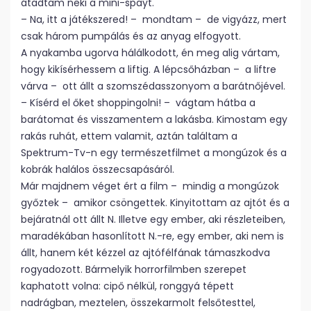
átadtam neki a mini-spayt.
– Na, itt a játékszered! – mondtam – de vigyázz, mert
csak három pumpálás és az anyag elfogyott.
A nyakamba ugorva hálálkodott, én meg alig vártam,
hogy kikísérhessem a liftig. A lépcsőházban – a liftre
várva – ott állt a szomszédasszonyom a barátnőjével.
– Kísérd el őket shoppingolni! – vágtam hátba a
barátomat és visszamentem a lakásba. Kimostam egy
rakás ruhát, ettem valamit, aztán találtam a
Spektrum-Tv-n egy természetfilmet a mongúzok és a
kobrák halálos összecsapásáról.
Már majdnem véget ért a film – mindig a mongúzok
győztek – amikor csöngettek. Kinyitottam az ajtót és a
bejáratnál ott állt N. Illetve egy ember, aki részleteiben,
maradékában hasonlított N.-re, egy ember, aki nem is
állt, hanem két kézzel az ajtófélfának támaszkodva
rogyadozott. Bármelyik horrorfilmben szerepet
kaphatott volna: cipő nélkül, ronggyá tépett
nadrágban, meztelen, összekarmolt felsőtesttel,