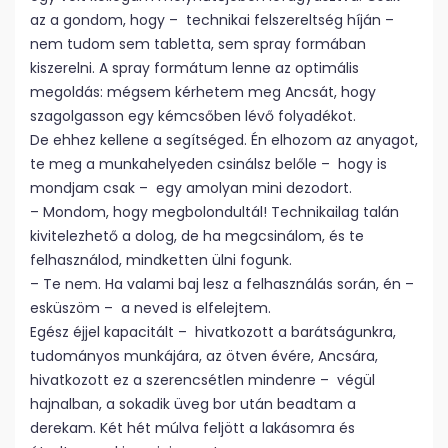
az a gondom, hogy – technikai felszereltség híján –
nem tudom sem tabletta, sem spray formában
kiszerelni. A spray formátum lenne az optimális
megoldás: mégsem kérhetem meg Ancsát, hogy
szagolgasson egy kémcsőben lévő folyadékot.
De ehhez kellene a segítséged. Én elhozom az anyagot,
te meg a munkahelyeden csinálsz belőle – hogy is
mondjam csak – egy amolyan mini dezodort.
– Mondom, hogy megbolondultál! Technikailag talán
kivitelezhető a dolog, de ha megcsinálom, és te
felhasználod, mindketten ülni fogunk.
– Te nem. Ha valami baj lesz a felhasználás során, én –
esküszöm – a neved is elfelejtem.
Egész éjjel kapacitált – hivatkozott a barátságunkra,
tudományos munkájára, az ötven évére, Ancsára,
hivatkozott ez a szerencsétlen mindenre – végül
hajnalban, a sokadik üveg bor után beadtam a
derekam. Két hét múlva feljött a lakásomra és