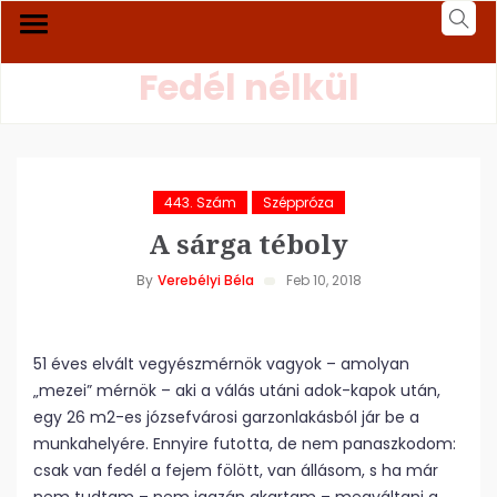
Fedél nélkül
443. Szám
Széppróza
A sárga téboly
By
Verebélyi Béla
Feb 10, 2018
51 éves elvált vegyészmérnök vagyok – amolyan
„mezei” mérnök – aki a válás utáni adok-kapok után,
egy 26 m2-es józsefvárosi garzonlakásból jár be a
munkahelyére. Ennyire futotta, de nem panaszkodom:
csak van fedél a fejem fölött, van állásom, s ha már