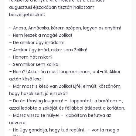
felkísérte a lányt a 4. emeletre, és a csöndes
augusztusi éjszakában tisztán hallottam
beszélgetésüket:
– Ancsa, Annácska, kérem szépen, legyen az enyém!
– Nem leszek a magáé Zolika!
– De amikor úgy imádom!
– Amikor úgy imád, akkor sem Zolika!
– Hanem hát mikor?
– Semmikor sem Zolika!
– Nem?! Akkor én most leugrom innen, a 4-ről. Akkor
aztán késő lesz!
– Már most is késő van Zolika! Éjfél elmúlt, köszönöm,
hogy hazakísért, jó éjszakát!
– De én tényleg leugrom! – toppantott a barátom – ,
azzal ledobta a zakóját és féllábbal átlépett a korláton.
– Mássz vissza te hülye! – kiabáltam befutva az
udvarra.
– Ha úgy gondolja, hogy tud repülni… – vonta meg a