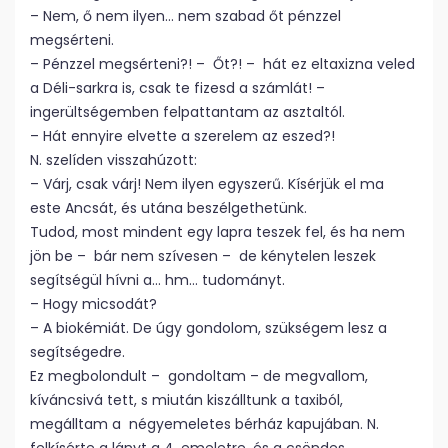
– Nem, ő nem ilyen… nem szabad őt pénzzel
megsérteni.
– Pénzzel megsérteni?! – Őt?! – hát ez eltaxizna veled
a Déli-sarkra is, csak te fizesd a számlát! –
ingerültségemben felpattantam az asztaltól.
– Hát ennyire elvette a szerelem az eszed?!
N. szelíden visszahúzott:
– Várj, csak várj! Nem ilyen egyszerű. Kísérjük el ma
este Ancsát, és utána beszélgethetünk.
Tudod, most mindent egy lapra teszek fel, és ha nem
jön be – bár nem szívesen – de kénytelen leszek
segítségül hívni a… hm… tudományt.
– Hogy micsodát?
– A biokémiát. De úgy gondolom, szükségem lesz a
segítségedre.
Ez megbolondult – gondoltam – de megvallom,
kíváncsivá tett, s miután kiszálltunk a taxiból,
megálltam a négyemeletes bérház kapujában. N.