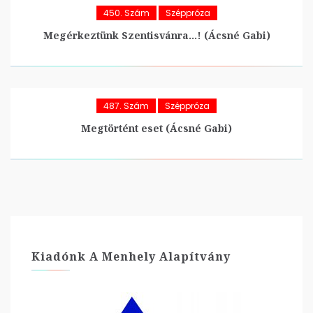
450. Szám
Széppróza
Megérkeztünk Szentisvánra…! (Ácsné Gabi)
487. Szám
Széppróza
Megtörtént eset (Ácsné Gabi)
Kiadónk A Menhely Alapítvány