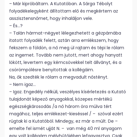
– Már kipróbáltam. A Kutatóban. A Sárga Tébolyt
folyadékelegyként állítottam elő és megkértem az
asszisztensnőmet, hogy inhaláljon vele.
– És…?
– Talán hármat-négyet lélegezhetett a gézpárnába
itatott folyadék felett, aztán arra emlékszem, hogy
fekszem a földön, a nő meg ül rajtam és tépi le rólam
az ingemet. Tovább nem jutott, mert ahogy hanyatt
lökött, levertem egy kémcsövekkel telt állványt, és a
csörömpölésre benyitottak a kollégáim.
Na, ők szedték le rólam a megvadult nőstényt.
– Nem igaz…
– Igaz. Engedély nélküli, veszélyes kísérletezés a Kutató
tulajdonát képező anyagokkal, közepes mértékű
egészségkárosodás /a nő három óra múlva tért
magához, teljes emlékezet-kieséssel / – szóval ezért
rúgtak ki a Kutatóból. Mindegy, ez már a múlt. De –
emelte fel ismét ujját N. – van még 40 ml anyagom
egy volt kollégám mélyhűtőjében lefagyasztva. Csak