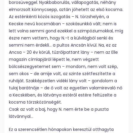
borosüveggel. Nyakbaborulás, vállapogatás, néhány
elmorzsolt könnycsepp, aztán jöhetett az első kocsma.
Az esténkénti közös iszogatás – N. törzshelyén, a
Kecske nevű kocsmában – szokásunkká vált; nem is
lett volna semmi gond ezekkel a szimpóziumokkal, míg
észre nem vettem, hogy N.-t a külvilágból senki és
semmi nem érdekli… a pultos Ancsán kívül. Na, ez az
Ancsa – 20 év körüli, tűzrőlpattant lány – nem az Elle
magazin címlapjáról lépett le, nem végzett
bölcsészegyetemet sem – mondom, nem volt szép,
sem okos – de amije volt, az szinte szétfeszítette a
ruháját. Szakképzetlen vidéki lány volt – gondolom a
tulaj barátnője – de ő volt az egyetlen valamirevaló nő
a Kecskében, és látványa estéről estére feltüzelte a
kocsma törzsközönségét.
Csak az volt a baj, hogy N. nem érte be a puszta
látvánnyal…
Ez a szerencsétlen hónapokon keresztül otthagyta