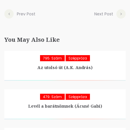
Prev Post
Next Post
You May Also Like
795. Szám
Széppróza
Az utolsó út (A.K. András)
479. Szám
Széppróza
Levél a barátnőmnek (Ácsné Gabi)