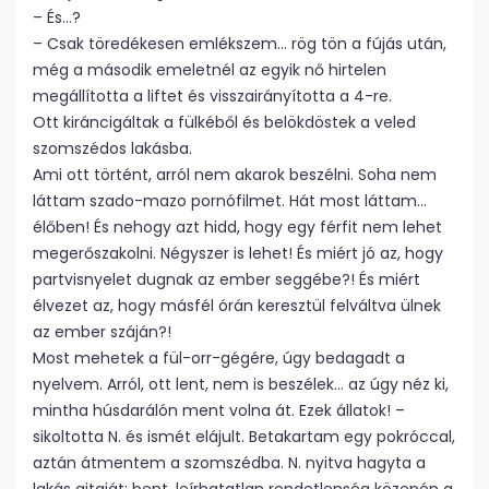
– És…?
– Csak töredékesen emlékszem… rög tön a fújás után,
még a második emeletnél az egyik nő hirtelen
megállította a liftet és visszairányította a 4-re.
Ott kiráncigáltak a fülkéből és belökdöstek a veled
szomszédos lakásba.
Ami ott történt, arról nem akarok beszélni. Soha nem
láttam szado-mazo pornófilmet. Hát most láttam…
élőben! És nehogy azt hidd, hogy egy férfit nem lehet
megerőszakolni. Négyszer is lehet! És miért jó az, hogy
partvisnyelet dugnak az ember seggébe?! És miért
élvezet az, hogy másfél órán keresztül felváltva ülnek
az ember száján?!
Most mehetek a fül-orr-gégére, úgy bedagadt a
nyelvem. Arról, ott lent, nem is beszélek… az úgy néz ki,
mintha húsdarálón ment volna át. Ezek állatok! –
sikoltotta N. és ismét elájult. Betakartam egy pokróccal,
aztán átmentem a szomszédba. N. nyitva hagyta a