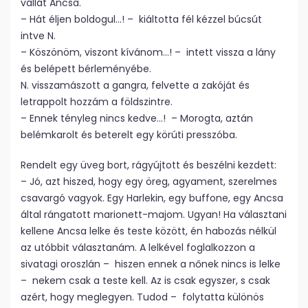
vállát Ancsa.
– Hát éljen boldogul…! – kiáltotta fél kézzel búcsút
intve N.
– Köszönöm, viszont kívánom…! – intett vissza a lány
és belépett bérleményébe.
N. visszamászott a gangra, felvette a zakóját és
letrappolt hozzám a földszintre.
– Ennek tényleg nincs kedve…! – Morogta, aztán
belémkarolt és beterelt egy körúti presszóba.
Rendelt egy üveg bort, rágyújtott és beszélni kezdett:
– Jó, azt hiszed, hogy egy öreg, agyament, szerelmes
csavargó vagyok. Egy Harlekin, egy buffone, egy Ancsa
által rángatott marionett-majom. Ugyan! Ha választani
kellene Ancsa lelke és teste között, én habozás nélkül
az utóbbit választanám. A lelkével foglalkozzon a
sivatagi oroszlán – hiszen ennek a nőnek nincs is lelke
– nekem csak a teste kell. Az is csak egyszer, s csak
azért, hogy meglegyen. Tudod – folytatta különös