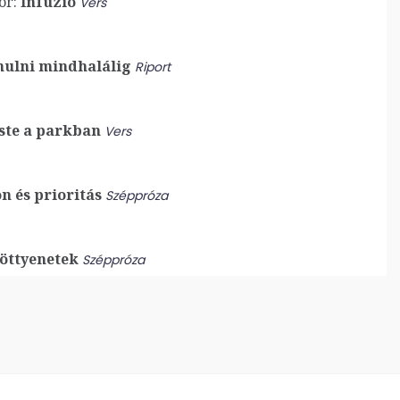
or:
Infúzió
Vers
ulni mindhalálig
Riport
ste a parkban
Vers
n és prioritás
Széppróza
öttyenetek
Széppróza