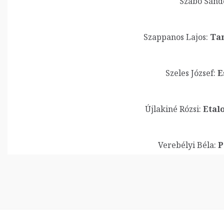
Szabó Sánd
Szappanos Lajos:
Tan
Szeles József:
E
Újlakiné Rózsi:
Etalo
Verebélyi Béla:
P