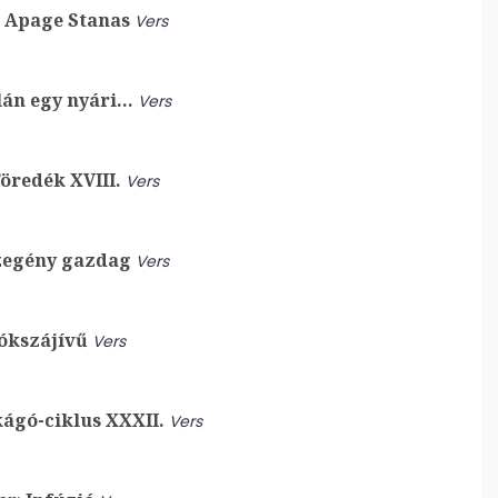
Apage Stanas
Vers
án egy nyári…
Vers
öredék XVIII.
Vers
egény gazdag
Vers
ókszájívű
Vers
ágó-ciklus XXXII.
Vers