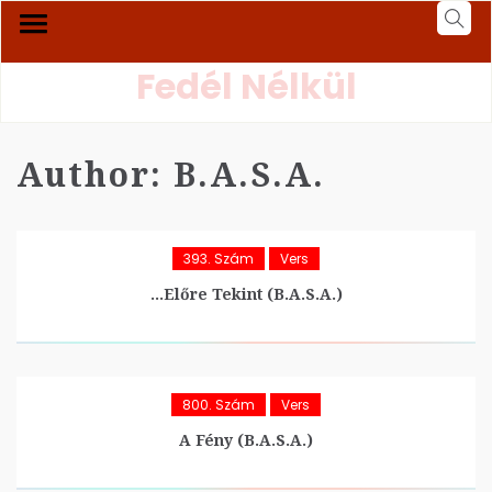
Fedél Nélkül
Author:
B.A.S.A.
393. Szám
Vers
…Előre Tekint (B.A.S.A.)
800. Szám
Vers
A Fény (B.A.S.A.)