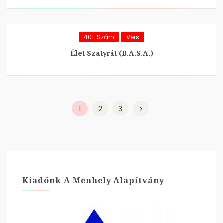
401. Szám
Vers
Élet Szatyrát (B.A.S.A.)
1
2
3
Kiadónk A Menhely Alapítvány