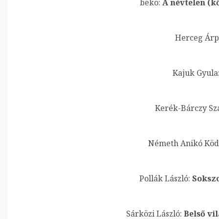
beko:
A névtelen (kő
Herceg Árp
Kajuk Gyula
Kerék-Bárczy Sza
Németh Anikó Kö
Pollák László:
Sokszo
Sárközi László:
Belső vil