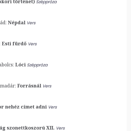
kori történet)
Széppróza
ád:
Népdal
Vers
:
Esti fürdő
Vers
bolcs:
Lóci
Széppróza
dmadár:
Forrásnál
Vers
r nehéz címet adni
Vers
ág szonettkoszorú XII.
Vers