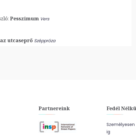
zló:
Pesszimum
Vers
 az utcaseprő
Széppróza
Partnereink
Fedél Nélkü
Személyesen a
ig