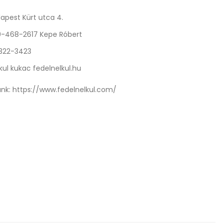
apest Kürt utca 4.
0-468-2617 Kepe Róbert
 322-3423
kul kukac fedelnelkul.hu
nk:
https://www.fedelnelkul.com/