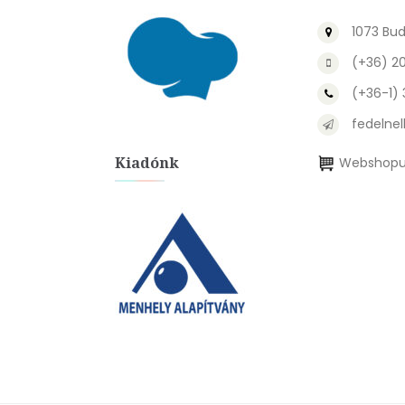
1073 Bud
(+36) 2
(+36-1)
fedelnel
Kiadónk
Webshopu