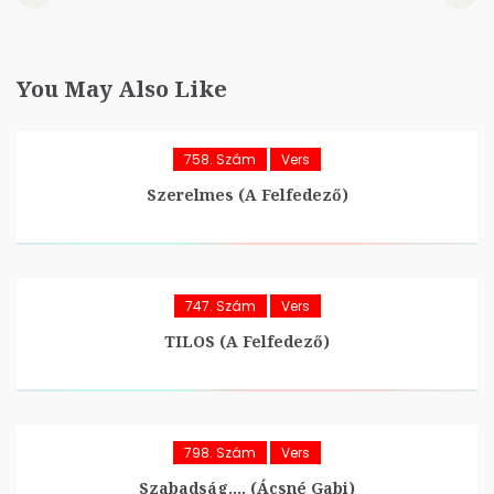
You May Also Like
758. Szám
Vers
Szerelmes (A Felfedező)
747. Szám
Vers
TILOS (A Felfedező)
798. Szám
Vers
Szabadság…. (Ácsné Gabi)