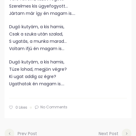
Szerelmes kis ügyefogyott…
Jártam már így én magam is….
Dugó kutyám, a kis hamis,
Csak a szuka után szalad,
S ugatás, a munka marad…
Voltam ifjú én magam is…
Dugó kutyám, a kis hamis,
Tüze lohad, megjön végre?
Ki ugat addig az égre?
Ugathatok én magam is….
No Comments
0
Likes
Prev Post
Next Post