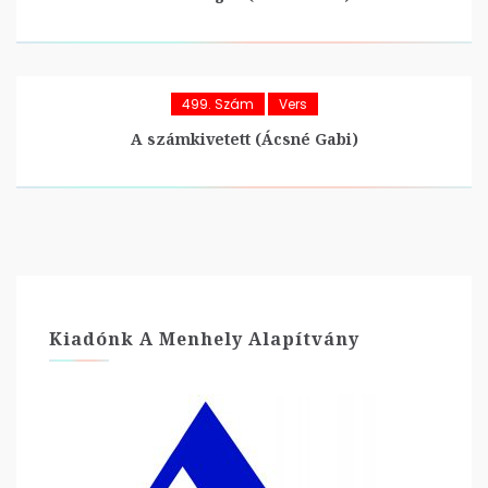
499. Szám
Vers
A számkivetett (Ácsné Gabi)
Kiadónk A Menhely Alapítvány