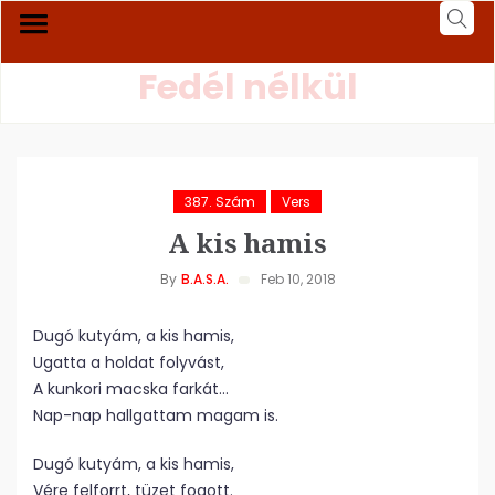
Fedél nélkül
387. Szám
Vers
A kis hamis
By
B.A.S.A.
Feb 10, 2018
Dugó kutyám, a kis hamis,
Ugatta a holdat folyvást,
A kunkori macska farkát…
Nap-nap hallgattam magam is.
Dugó kutyám, a kis hamis,
Vére felforrt, tüzet fogott.