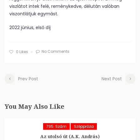
viszlátot intek felé, reménykedve, délután valóban
viszontlátjuk egymást.
2022 június, első díj
No Comments
0
Likes
Prev Post
Next Post
You May Also Like
795. Szám
Széppróza
Az utolsó út (A.K. András)