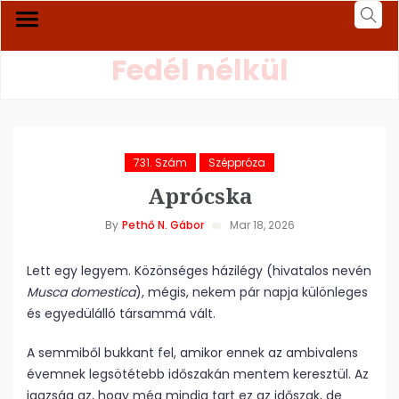
Fedél nélkül
731. Szám
Széppróza
Aprócska
By
Pethő N. Gábor
Mar 18, 2026
Lett egy legyem. Közönséges házilégy (hivatalos nevén
Musca domestica
), mégis, nekem pár napja különleges
és egyedülálló társammá vált.
A semmiből bukkant fel, amikor ennek az ambivalens
évemnek legsötétebb időszakán mentem keresztül. Az
igazság az, hogy még mindig tart ez az időszak, de