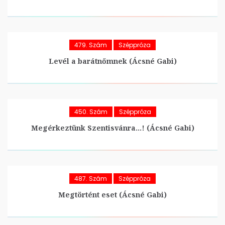
479. Szám
Széppróza
Levél a barátnőmnek (Ácsné Gabi)
450. Szám
Széppróza
Megérkeztünk Szentisvánra…! (Ácsné Gabi)
487. Szám
Széppróza
Megtörtént eset (Ácsné Gabi)