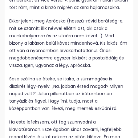
embereket és vice versa. A pánik gyakran hullámokban
tört rám, mint a kínzó migrén az arra hajlamosakra.
Ekkor jelent meg Aprócska (hosszú-rövid barátság-e,
mit se számít: illik névvel ellátni azt, aki csak a
munkahelyemre és az utcára nem követ…). Mert
bizony a lakáson belül követ mindenhová. Kis lakás, ám
ott van a nyomomban levakarhatatlanul. Óriási
megdöbbenésemre egyszer lekísért a postaládáig és
vissza. Igen, ugyanaz a légy, Aprócska.
Sose szállna se ételre, se italra, a zümmögése is
diszkrét légy-nyelv: „Na, jobban érzed magad? Milyen
napod volt?” Jelen pillanatban az írótömbömön
tanyázik és figyel. Hagy írni, tudja, most a
középpontban van. Élvezi, meg mernék esküdni rá.
Ha este lefekszem, ott fog szunnyadni a
klaviatúrámon. Esze ágában sincs zavarni, legfeljebb
reggel kíván jó utat nekem az ajtón kilépve. Én meg