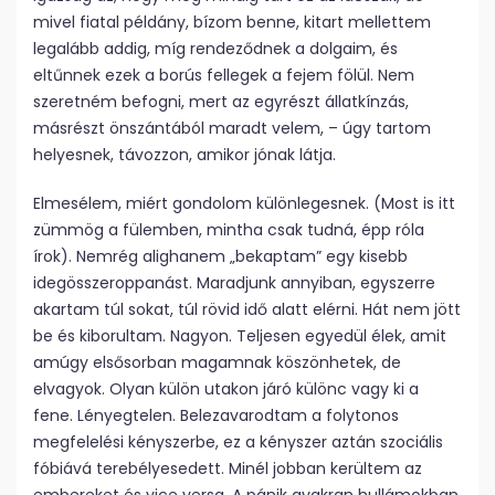
mivel fiatal példány, bízom benne, kitart mellettem
legalább addig, míg rendeződnek a dolgaim, és
eltűnnek ezek a borús fellegek a fejem fölül. Nem
szeretném befogni, mert az egyrészt állatkínzás,
másrészt önszántából maradt velem, – úgy tartom
helyesnek, távozzon, amikor jónak látja.
Elmesélem, miért gondolom különlegesnek. (Most is itt
zümmög a fülemben, mintha csak tudná, épp róla
írok). Nemrég alighanem „bekaptam” egy kisebb
idegösszeroppanást. Maradjunk annyiban, egyszerre
akartam túl sokat, túl rövid idő alatt elérni. Hát nem jött
be és kiborultam. Nagyon. Teljesen egyedül élek, amit
amúgy elsősorban magamnak köszönhetek, de
elvagyok. Olyan külön utakon járó különc vagy ki a
fene. Lényegtelen. Belezavarodtam a folytonos
megfelelési kényszerbe, ez a kényszer aztán szociális
fóbiává terebélyesedett. Minél jobban kerültem az