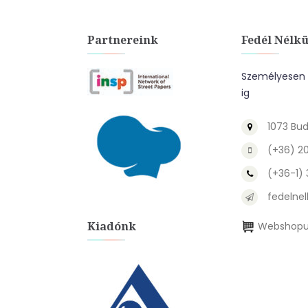
Partnereink
Fedél Nélkü
Személyesen a
ig
1073 Bud
(+36) 2
(+36-1)
fedelnel
Kiadónk
Webshopu