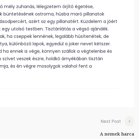
tő mély zuhanás, lélegzetem őrjítő égetése,
k büntetésének ostroma, húsba maró pillanatok
odpercért, azért az egy pillanatért. Küzdelem a jóért
ek egy utolsó testben. Tisztánlátás a végső ajándék.
nak, ha cseppek lennének, legalább hűsítenétek, de
tya, különböző lapok, egyedül a joker nevet kétszer.
jd ha ennek is vége, könnyen szállok a végtelenbe és
p szívet veszek észre, holdkő árnyékában tisztán
mja, és én végre mosolygok valahol fent a
Next Post
A nemek harca