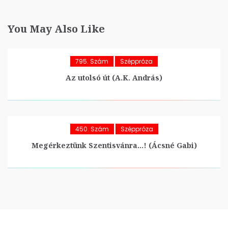
You May Also Like
795. Szám
Széppróza
Az utolsó út (A.K. András)
450. Szám
Széppróza
Megérkeztünk Szentisvánra…! (Ácsné Gabi)