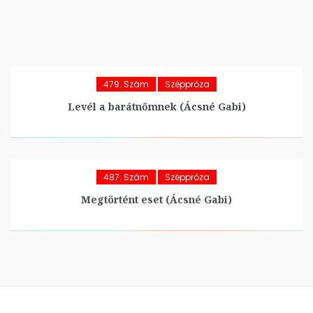
479. Szám
Széppróza
Levél a barátnőmnek (Ácsné Gabi)
487. Szám
Széppróza
Megtörtént eset (Ácsné Gabi)