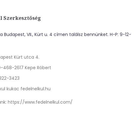
l Szerkesztőség
 Budapest, VII., Kürt u. 4 címen találsz bennünket. H-P: 9-12-
apest Kürt utca 4.
0-468-2617 Kepe Róbert
 322-3423
kul kukac fedelnelkul.hu
nk:
https://www.fedelnelkul.com/