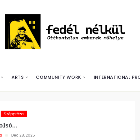
ARTS
COMMUNITY WORK
INTERNATIONAL PR
Széppróza
olsó…
ra
Dec 28, 2025