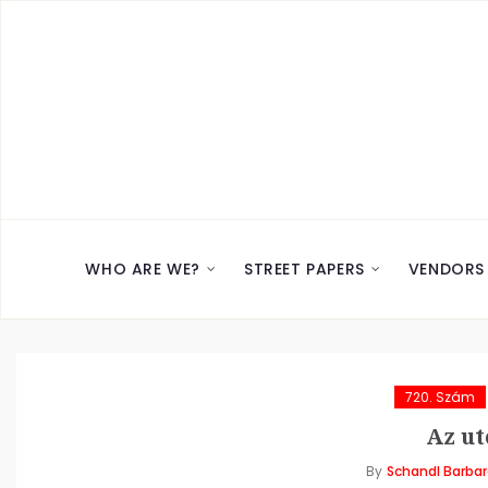
WHO ARE WE?
STREET PAPERS
VENDORS
720. Szám
Az ut
By
Schandl Barba