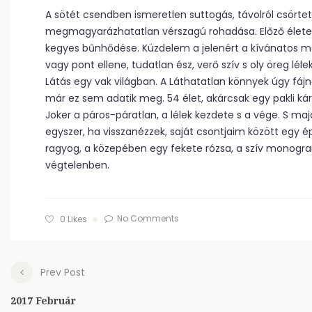
A sötét csendben ismeretlen suttogás, távolról csörte
megmagyarázhatatlan vérszagú rohadása. Előző élete
kegyes bűnhődése. Küzdelem a jelenért a kívánatos más
vagy pont ellene, tudatlan ész, verő szív s oly öreg lél
Látás egy vak világban. A Láthatatlan könnyek úgy fáj
már ez sem adatik meg. 54 élet, akárcsak egy pakli kár
Joker a páros-páratlan, a lélek kezdete s a vége. S ma
egyszer, ha visszanézzek, saját csontjaim között egy é
ragyog, a közepében egy fekete rózsa, a szív monogra
végtelenben.
No Comments
0
Likes
Prev Post
2017 Február