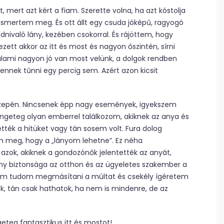
 mert azt kért a fiam. Szerette volna, ha azt kóstolja
 ismertem meg. És ott állt egy csuda jóképű, ragyogó
dnivaló lány, kezében csokorral. És rájöttem, hogy
zett akkor az itt és most és nagyon őszintén, sírni
alami nagyon jó van most velünk, a dolgok rendben
nnek tűnni egy percig sem. Azért azon kicsit
közepén. Nincsenek épp nagy események, igyekszem
rengeteg olyan emberrel találkozom, akiknek az anya és
tték a hitüket vagy tán sosem volt. Fura dolog
m meg, hogy a „lányom lehetne”. Ez néha
azok, akiknek a gondozónők jelentették az anyát,
ny biztonsága az otthon és az ügyeletes szakember a
t sem tudom megmásítani a múltat és csekély ígéretem
k, tán csak hathatok, ha nem is mindenre, de az
geteg fantasztikus itt és mostot!