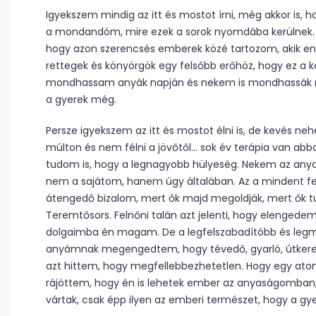
Igyekszem mindig az itt és mostot írni, még akkor is, 
a mondandóm, mire ezek a sorok nyomdába kerülnek. De
hogy azon szerencsés emberek közé tartozom, akik en
rettegek és könyörgök egy felsőbb erőhöz, hogy ez a k
mondhassam anyák napján és nekem is mondhassák mé
a gyerek még.
Persze igyekszem az itt és mostot élni is, de kevés n
múlton és nem félni a jövőtől… sok év terápia van abb
tudom is, hogy a legnagyobb hülyeség. Nekem az anyas
nem a sajátom, hanem úgy általában. Az a mindent felül
átengedő bizalom, mert ők majd megoldják, mert ők t
Teremtősors. Felnőni talán azt jelenti, hogy elengedem
dolgaimba én magam. De a legfelszabadítóbb és legme
anyámnak megengedtem, hogy tévedő, gyarló, útkeres
azt hittem, hogy megfellebbezhetetlen. Hogy egy atom
rájöttem, hogy én is lehetek ember az anyaságomban,
vártak, csak épp ilyen az emberi természet, hogy a gye