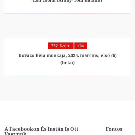
Esti csönd (Arany-Tóth Katalin)
752. Szám
Kép
Kovács Béla munkája, 2023. március, első díj
(beko)
A Facebookon És Instán Is Ott
Fontos
Vagyunk