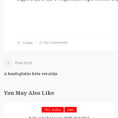
No Comments
0
Likes
Prev Post
A honfoglalás béta verziója
You May Also Like
752. Szám
Vers