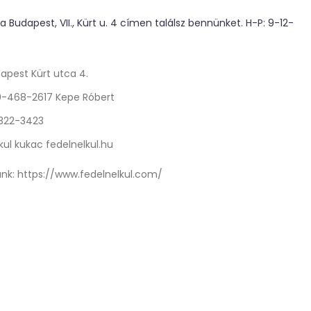
 Budapest, VII., Kürt u. 4 címen találsz bennünket. H-P: 9-12-
apest Kürt utca 4.
0-468-2617 Kepe Róbert
 322-3423
kul kukac fedelnelkul.hu
nk:
https://www.fedelnelkul.com/