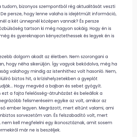
ha tudom, bizonyos szempontból rég aktualitását veszti
 persze, hogy lenne valaha is idejétmúlt információ,
nél a két ünnepnél középen vannak? És persze
özbülsőség tartson ki még nagyon sokáig. Hogy én is
g és gyereknapon kényeztethessek és legyek én is
ehezebb dolgom akadt az életben. Nem szorongani a
an, hogy néha sikerüljön. Így vagyok bekódolva, még ha
ág valahogy mindig az istenhithez volt hasonló. Nem,
író biztos hit, a krízishelyzetekben a gyeplőt
udják… Hogy megvéd a bajban és sebet gyógyít.
 ezt a fajta felelősség-átruházást és beleállok a
grázóbb felismeréseim egyike az volt, amikor az
ő ember legyen. Megrázott, mert eltűnt valami, ami
biztos sorvezetőm van. És felszabadító volt, mert
 nem kell megfelelni egy ikonosztáznak, amit sosem
rmekiről már ne is beszéljek.