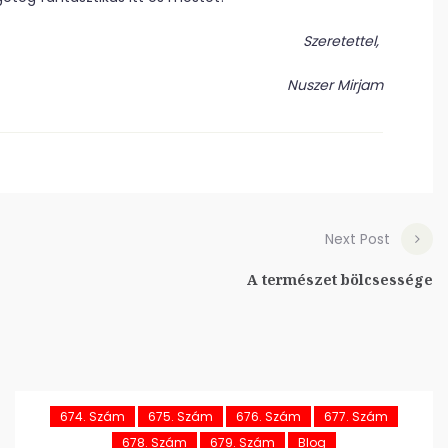
Szeretettel,
Nuszer Mirjam
Next Post
A természet bölcsessége
674. Szám
675. Szám
676. Szám
677. Szám
678. Szám
679. Szám
Blog