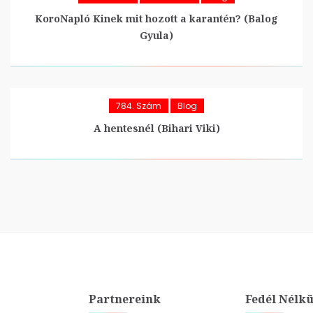
KoroNapló Kinek mit hozott a karantén? (Balog
Gyula)
784. Szám
Blog
A hentesnél (Bihari Viki)
Partnereink
Fedél Nélkü