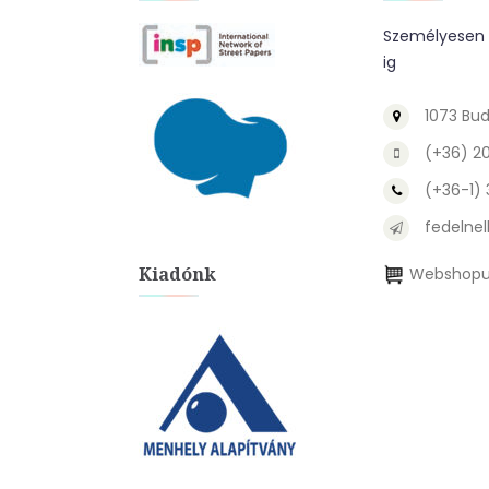
Személyesen a
ig
1073 Bud
(+36) 2
(+36-1)
fedelnel
Kiadónk
Webshopu