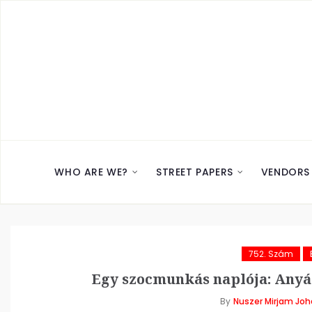
WHO ARE WE?
STREET PAPERS
VENDORS
752. Szám
Egy szocmunkás naplója: Anyák
By
Nuszer Mirjam Jo