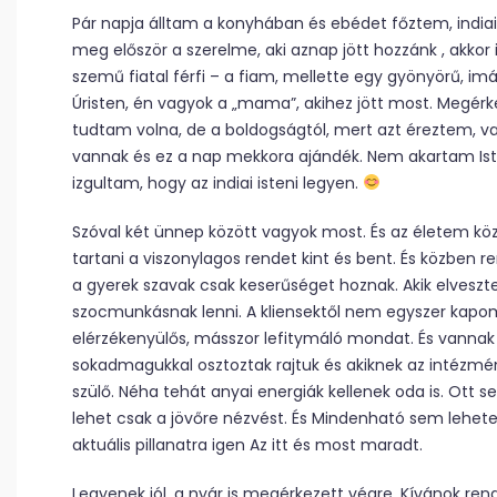
Pár napja álltam a konyhában és ebédet főztem, indiait,
meg először a szerelme, aki aznap jött hozzánk , akkor
szemű fiatal férfi – a fiam, mellette egy gyönyörű, imá
Úristen, én vagyok a „mama”, akihez jött most. Megérke
tudtam volna, de a boldogságtól, mert azt éreztem, v
vannak és ez a nap mekkora ajándék. Nem akartam Iste
izgultam, hogy az indiai isteni legyen.
Szóval két ünnep között vagyok most. És az életem 
tartani a viszonylagos rendet kint és bent. És közben 
a gyerek szavak csak keserűséget hoznak. Akik elveszte
szocmunkásnak lenni. A kliensektől nem egyszer kapo
elérzékenyülős, másszor lefitymáló mondat. És vannak 
sokadmagukkal osztoztak rajtuk és akiknek az intézmé
szülő. Néha tehát anyai energiák kellenek oda is. Ot
lehet csak a jövőre nézvést. És Mindenható sem lehete
aktuális pillanatra igen Az itt és most maradt.
Legyenek jól, a nyár is megérkezett végre. Kívánok ren