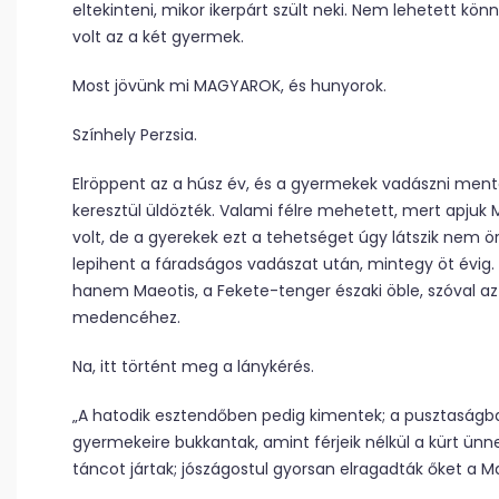
eltekinteni, mikor ikerpárt szült neki. Nem lehetett kö
volt az a két gyermek.
Most jövünk mi MAGYAROK, és hunyorok.
Színhely Perzsia.
Elröppent az a húsz év, és a gyermekek vadászni ment
keresztül üldözték. Valami félre mehetett, mert apjuk M
volt, de a gyerekek ezt a tehetséget úgy látszik nem ö
lepihent a fáradságos vadászat után, mintegy öt évig.
hanem Maeotis, a Fekete-tenger északi öble, szóval az
medencéhez.
Na, itt történt meg a lánykérés.
„A hatodik esztendőben pedig kimentek; a pusztaságban 
gyermekeire bukkantak, amint férjeik nélkül a kürt ünn
táncot jártak; jószágostul gyorsan elragadták őket a M