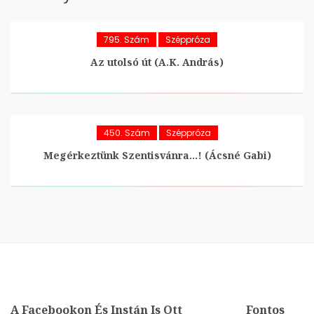
795. Szám
Széppróza
Az utolsó út (A.K. András)
450. Szám
Széppróza
Megérkeztünk Szentisvánra…! (Ácsné Gabi)
A Facebookon És Instán Is Ott
Fontos