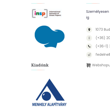
Személyesen a
ig
1073 Bud
(+36) 2
(+36-1)
fedelnel
Kiadónk
Webshopu