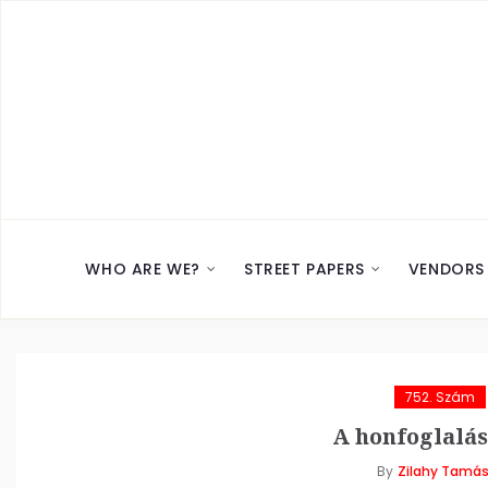
WHO ARE WE?
STREET PAPERS
VENDORS
752. Szám
A honfoglalás
By
Zilahy Tamá