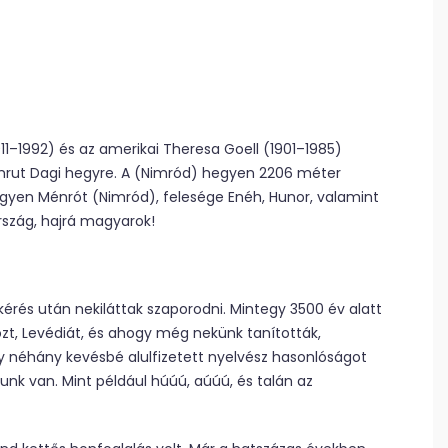
911–1992) és az amerikai Theresa Goell (1901–1985)
emrut Dagi hegyre. A (Nimród) hegyen 2206 méter
gyen Ménrót (Nimród), felesége Enéh, Hunor, valamint
rszág, hajrá magyarok!
érés után nekiláttak szaporodni. Mintegy 3500 év alatt
özt, Levédiát, és ahogy még nekünk tanították,
ogy néhány kevésbé alulfizetett nyelvész hasonlóságot
unk van. Mint például húúú, aúúú, és talán az