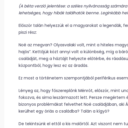
(A béta verzió jelentése: a széles nyilvánosság számára
lehetséges, hogy hibák találhatók benne. Leginkább hely
Először talán helyezzük el a magyarokat a legendák, fen
piszi rész:
Noé az megvan? Olyasvalaki volt, mint a hiteles magya
hajós”. Kettőjük közt annyi volt a különbség, míg a bá
családját, meg a háztájit helyezte előtérbe, és ráadásu
központból, hogy lesz ez az áradás.
Ez most a történetem szempontjából periférikus esem
Lényeg az, hogy főszereplőnk Ménrót, először, mint uno
fokozva, és sima leszármazott lett. Persze megértem én
bizonyos problémákat felvethet Noé családjában, aki 
kerülhet egy óriás a családba? Talán a kígyó?
De tekintsünk el ettől a kis malőrtől. Azt viszont nem