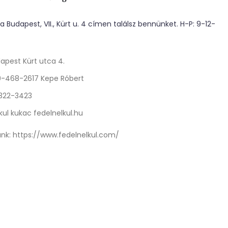
 Budapest, VII., Kürt u. 4 címen találsz bennünket. H-P: 9-12-
apest Kürt utca 4.
0-468-2617 Kepe Róbert
 322-3423
kul kukac fedelnelkul.hu
nk:
https://www.fedelnelkul.com/