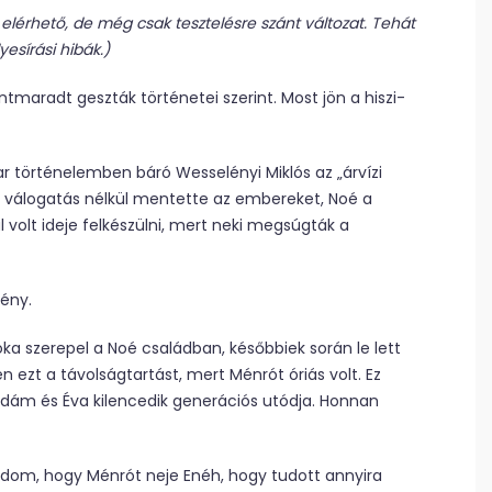
 elérhető, de még csak tesztelésre szánt változat. Tehát
esírási hibák.)
tmaradt geszták történetei szerint. Most jön a hiszi-
r történelemben báró Wesselényi Miklós az „árvízi
ró válogatás nélkül mentette az embereket, Noé a
l volt ideje felkészülni, mert neki megsúgták a
ény.
ka szerepel a Noé családban, későbbiek során le lett
 ezt a távolságtartást, mert Ménrót óriás volt. Ez
Ádám és Éva kilencedik generációs utódja. Honnan
 tudom, hogy Ménrót neje Enéh, hogy tudott annyira