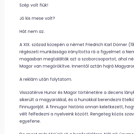
Szép volt fiúk!
Jó kis mese volt?
Hát nem az.
A XIX. század közepén a német Friedrich Karl Dörner (1
régészeti munkássága irányította rá a figyelmet a N
magasban megtalálták azt a szoborcsoportot, ahol né
Magor van megörökítve. Innentől aztán hajrá Magyaro
A reklám után folytatom.
Visszatérve Hunor és Magor történetére a decens lányk
sikerült a magyarokkal, és a hunokkal berendezni Etelk
Finnugoriját. A finnugor história onnan keletkezett, h
vélt felfedezni a nyelveink között. Rengeteg közös szav
egyefene.