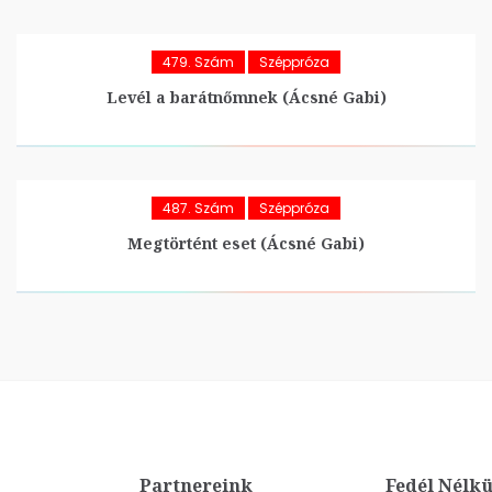
479. Szám
Széppróza
Levél a barátnőmnek (Ácsné Gabi)
487. Szám
Széppróza
Megtörtént eset (Ácsné Gabi)
Partnereink
Fedél Nélkü