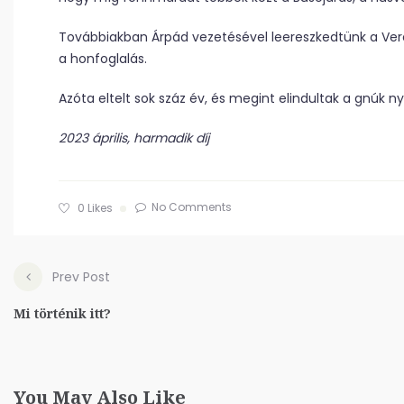
Továbbiakban Árpád vezetésével leereszkedtünk a Ve
a honfoglalás.
Azóta eltelt sok száz év, és megint elindultak a gnúk 
2023 április, harmadik díj
No Comments
0
Likes
Prev Post
Mi történik itt?
You May Also Like