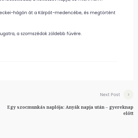
reckei-hágón át a Kárpát-medencébe, és megtörtént
nyugatra, a szomszédok zöldebb füvére.
Next Post
Egy szocmunkás naplója: Anyák napja után – gyereknap
előtt