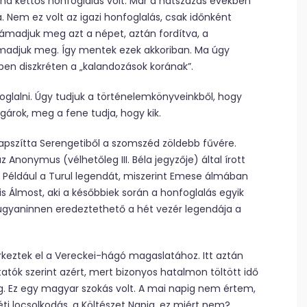
nd kettős honfoglalás volt. Már a hatszázas években
ra. Nem ez volt az igazi honfoglalás, csak időnként
támadjuk meg azt a népet, aztán fordítva, a
adjuk meg. Így mentek ezek akkoriban. Ma úgy
ben diszkréten a „kalandozások korának”.
glalni. Úgy tudjuk a történelemkönyveinkből, hogy
gárok, meg a fene tudja, hogy kik.
napszítta Serengetiből a szomszéd zöldebb fűvére.
 Anonymus (vélhetőleg III. Béla jegyzője) által írott
Például a Turul legendát, miszerint Emese álmában
is Álmost, aki a későbbiek során a honfoglalás egyik
ugyaninnen eredeztethető a hét vezér legendája a
keztek el a Vereckei-hágó magaslatához. Itt aztán
atók szerint azért, mert bizonyos hatalmon töltött idő
. Ez egy magyar szokás volt. A mai napig nem értem,
i locsolkodás, a Költészet Napja, ez miért nem?