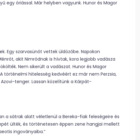
nnyű egy óriással. Már helyben vagyunk. Hunor és Magor
ek. Egy szarvasünőt vettek üldözőbe. Napokon
énrót, akit Nimródnak is hívtak, kora legjobb vadásza
rökölték. Nem sikerült a vadászat. Hunor és Magor
 A történelmi hitelesség kedvéért ez már nem Perzsia,
 Azovi-tenger. Lassan közelítünk a Kárpát-
a sátrak alatt véletlenül a Bereka-fiak feleségeire és
epét ülték, és történetesen éppen zene hangjai mellett
aeotis ingoványaiba.”