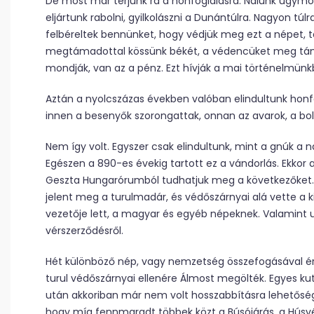
De most már térjünk rá a honfoglalásra. Nálunk úgymo
eljártunk rabolni, gyilkolászni a Dunántúlra. Nagyon túl
felbéreltek bennünket, hogy védjük meg ezt a népet, 
megtámadottal kössünk békét, a védencüket meg tám
mondják, van az a pénz. Ezt hívják a mai történelmünk
Aztán a nyolcszázas években valóban elindultunk honfo
innen a besenyők szorongattak, onnan az avarok, a bol
Nem így volt. Egyszer csak elindultunk, mint a gnúk a 
Egészen a 890-es évekig tartott ez a vándorlás. Ekkor az
Geszta Hungarórumból tudhatjuk meg a következőket. 
jelent meg a turulmadár, és védőszárnyai alá vette a k
vezetője lett, a magyar és egyéb népeknek. Valamint 
vérszerződésről.
Hét különböző nép, vagy nemzetség összefogásával ér
turul védőszárnyai ellenére Álmost megölték. Egyes kut
után akkoriban már nem volt hosszabbításra lehetőség
hogy míg fennmaradt többek közt a Búsójárás, a Húsvét