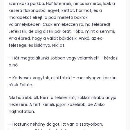
szemközti parkba. Hál’ Istennek, nincs ismerős, Iszik a
keserű flakonosból egyet, kettőt, hármat, és a
maradékot elrejti a pad melletti bokrok
valamelyikében. Csak emlékezzen rá, ha felébred!
Lefekszik, de alig alszik pár órát. Több, mint a semmi.
Arra ébred, hogy a vállát bökdösik. Anikó, az ex-
felesége, és kislánya, Niki az.
– Hát megtaláltunk! Jobban vagy valamivel? – kérdezi
a nő.
– Kedvesek vagytok, eljöttetek! – mosolyogva köszön
rájuk Zoltán.
Niki hátrébb áll. Nem a félelemtől, sokkal inkább anyja
nézésére. A férfi kérleli, jöjjön közelebb, de Anikó
hajthatatlan.
– Hoztunk néhány dolgot, itt van a szatyorban,