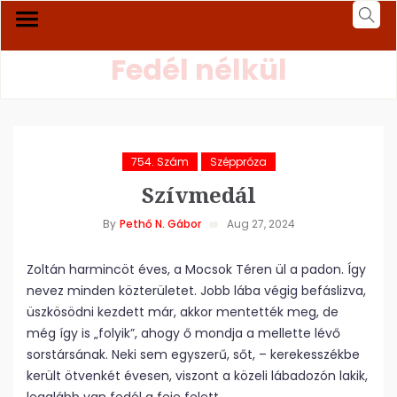
Fedél nélkül
754. Szám
Széppróza
Szívmedál
By
Pethő N. Gábor
Aug 27, 2024
Zoltán harmincöt éves, a Mocsok Téren ül a padon. Így
nevez minden közterületet. Jobb lába végig befáslizva,
üszkösödni kezdett már, akkor mentették meg, de
még így is „folyik”, ahogy ő mondja a mellette lévő
sorstársának. Neki sem egyszerű, sőt, – kerekesszékbe
került ötvenkét évesen, viszont a közeli lábadozón lakik,