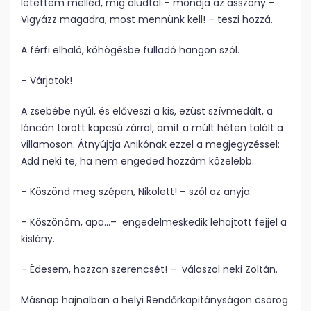
letettem melléd, míg aludtál – mondja az asszony –
Vigyázz magadra, most mennünk kell! – teszi hozzá.
A férfi elhaló, köhögésbe fulladó hangon szól.
– Várjatok!
A zsebébe nyúl, és előveszi a kis, ezüst szívmedált, a
láncán törött kapcsú zárral, amit a múlt héten talált a
villamoson. Átnyújtja Anikónak ezzel a megjegyzéssel:
Add neki te, ha nem engeded hozzám közelebb.
– Köszönd meg szépen, Nikolett! – szól az anyja.
– Köszönöm, apa…– engedelmeskedik lehajtott fejjel a
kislány.
– Édesem, hozzon szerencsét! – válaszol neki Zoltán.
Másnap hajnalban a helyi Rendőrkapitányságon csörög