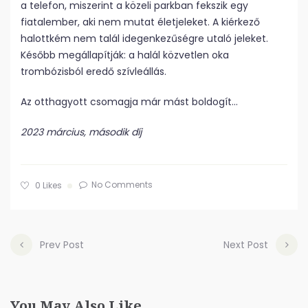
a telefon, miszerint a közeli parkban fekszik egy
fiatalember, aki nem mutat életjeleket. A kiérkező
halottkém nem talál idegenkezűségre utaló jeleket.
Később megállapítják: a halál közvetlen oka
trombózisból eredő szívleállás.
Az otthagyott csomagja már mást boldogít…
2023 március, második díj
No Comments
0
Likes
Prev Post
Next Post
You May Also Like