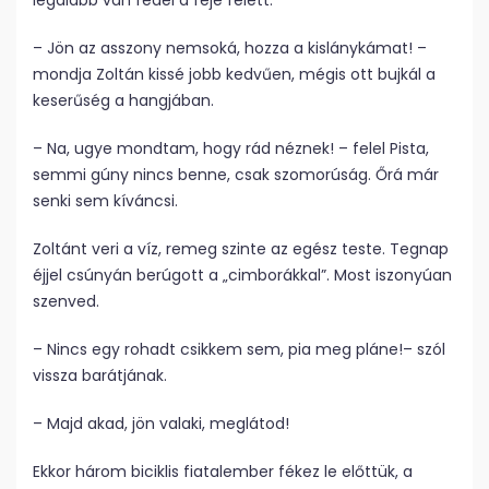
legalább van fedél a feje felett.
– Jön az asszony nemsoká, hozza a kislánykámat! –
mondja Zoltán kissé jobb kedvűen, mégis ott bujkál a
keserűség a hangjában.
– Na, ugye mondtam, hogy rád néznek! – felel Pista,
semmi gúny nincs benne, csak szomorúság. Őrá már
senki sem kíváncsi.
Zoltánt veri a víz, remeg szinte az egész teste. Tegnap
éjjel csúnyán berúgott a „cimborákkal”. Most iszonyúan
szenved.
– Nincs egy rohadt csikkem sem, pia meg pláne!– szól
vissza barátjának.
– Majd akad, jön valaki, meglátod!
Ekkor három biciklis fiatalember fékez le előttük, a