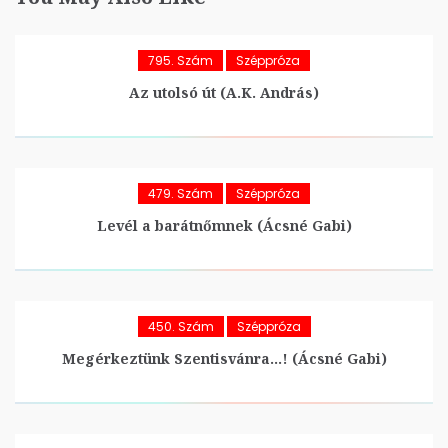
795. Szám
Széppróza
Az utolsó út (A.K. András)
479. Szám
Széppróza
Levél a barátnőmnek (Ácsné Gabi)
450. Szám
Széppróza
Megérkeztünk Szentisvánra…! (Ácsné Gabi)