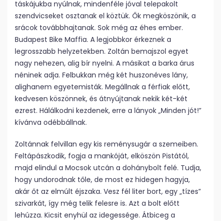
táskájukba nyúlnak, mindenféle jóval telepakolt
szendvicseket osztanak el köztük. Ők megköszönik, a
srácok továbbhajtanak. Sok még az éhes ember.
Budapest Bike Maffia. A legjobbkor érkeznek a
legrosszabb helyzetekben. Zoltán bemajszol egyet
nagy nehezen, alig bír nyelni. A másikat a barka árus
néninek adja. Felbukkan még két huszonéves lány,
alighanem egyetemisták. Megállnak a férfiak előtt,
kedvesen köszönnek, és átnyújtanak nekik két-két
ezrest. Hálálkodni kezdenek, erre a lányok „Minden jót!”
kívánva odébbállnak.
Zoltánnak felvillan egy kis reménysugár a szemeiben.
Feltápászkodik, fogja a mankóját, elköszön Pistától,
majd elindul a Mocsok utcán a dohánybolt felé. Tudja,
hogy undorodnak tőle, de most ez hidegen hagyja,
akár őt az elmúlt éjszaka. Vesz fél liter bort, egy „tízes”
szivarkát, így még telik felesre is. Azt a bolt előtt
lehúzza. Kicsit enyhül az idegessége. Átbiceg a