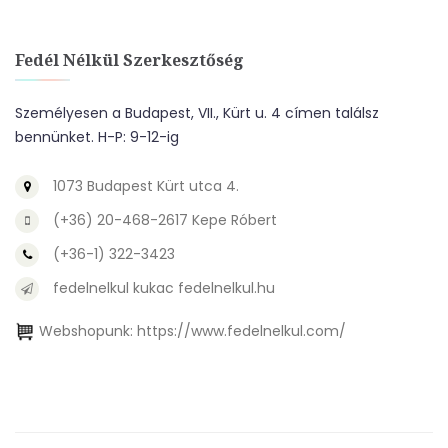
Fedél Nélkül Szerkesztőség
Személyesen a Budapest, VII., Kürt u. 4 címen találsz
bennünket. H-P: 9-12-ig
1073 Budapest Kürt utca 4.
(+36) 20-468-2617 Kepe Róbert
(+36-1) 322-3423
fedelnelkul kukac fedelnelkul.hu
Webshopunk:
https://www.fedelnelkul.com/