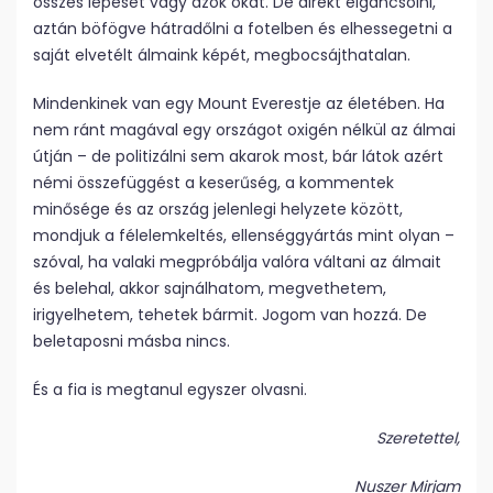
összes lépését vagy azok okát. De direkt elgáncsolni,
aztán böfögve hátradőlni a fotelben és elhessegetni a
saját elvetélt álmaink képét, megbocsájthatalan.
Mindenkinek van egy Mount Everestje az életében. Ha
nem ránt magával egy országot oxigén nélkül az álmai
útján – de politizálni sem akarok most, bár látok azért
némi összefüggést a keserűség, a kommentek
minősége és az ország jelenlegi helyzete között,
mondjuk a félelemkeltés, ellenséggyártás mint olyan –
szóval, ha valaki megpróbálja valóra váltani az álmait
és belehal, akkor sajnálhatom, megvethetem,
irigyelhetem, tehetek bármit. Jogom van hozzá. De
beletaposni másba nincs.
És a fia is megtanul egyszer olvasni.
Szeretettel,
Nuszer Mirjam