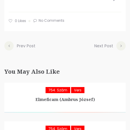
No Comments
0
Likes
Prev Post
Next Post
You May Also Like
754. Szám
Vers
Elmeficam (Ambrus József)
754. Szám
Vers