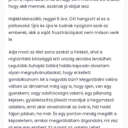
hogy akik mennek, azoknak jó időjük lesz.
Hajléktalanszálló, reggel 6 óra. Ott hangzott el ez a
párbeszéd. Újra és újra le tudnak nyűgözni azok az
emberek, akik a saját frusztrációjukat nem máson verik
le.
Adja most az élet sorra azokat a híreket, ahol a
rögtönítélő bírósággá lett ország akcióba lendülhet.
Legutóbb Suhajda Szilárd halála kapcsán olvastam
olyan megnyilvánulásokat, hogy el kellett
gondolkoznom: Mi a nagyobb bűn? Megpróbálni valóra
váltani az álmaimat még úgy is, hogy igen, van egy
gyerekem, vagy odafröcsögni valami, egy pillanatig
kéjesen, gyűlöletszítta jólesőt mondjuk a hegymászó
oldalára, amit akár olvashatnak az övéi is, hát hadd
fájjon jobban, ha már. És egy ponton mindig megállt a
képzeletem, amikor megpróbáltam átgondolni, mi visz
rá erre egy embert. Ez a pont az
odaírja
. Lehet