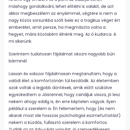
máshogy gondolkodni, lehet elítélni is valakit, de azt
akkor megbeszélem az enyéimmel, végtére is nem a
nagy közös sorsunkba szólt bele ez a tragikus véget ért
emberélet, amit persze, ha megmászta volna a
hegyet, máris közösként élnénk meg. Az ő kudarca. A
mi sikerünk.
Szerintem tudatosan fájdalmat okozni nagyobb bűn
bárminél.
Lassan és sokszor fájdalmasan megtanultam, hogy a
valódi élet a komfortzónán túl kezdődik. Az életemben
azok voltak a legjobb döntések, amik előtt szűkölve
egyezkedtem a Jóistennel, hogy csináljuk vissza, jó lesz
nekem ahogy eddig is, én erre képtelen vagyok. Ilyen
például a szerelem is. Én felismertem, hogy (és nem
akarok most ide hosszas pszichológiai eszmefuttatást)
nekem a küzdős, fullasztó szerelem a komfortos.
Tudják az az Ady-Léda vonulat, jó szenvedélyesen,