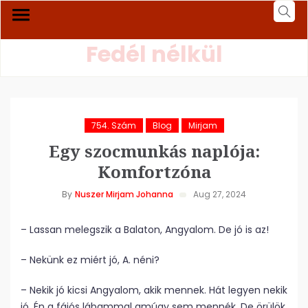
Fedél nélkül
754. Szám
Blog
Mirjam
Egy szocmunkás naplója:
Komfortzóna
By
Nuszer Mirjam Johanna
Aug 27, 2024
– Lassan melegszik a Balaton, Angyalom. De jó is az!
– Nekünk ez miért jó, A. néni?
– Nekik jó kicsi Angyalom, akik mennek. Hát legyen nekik
jó. Én a fájós lábammal amúgy sem mennék. De örülök,