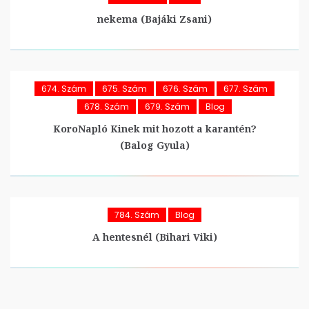
nekema (Bajáki Zsani)
674. Szám
675. Szám
676. Szám
677. Szám
678. Szám
679. Szám
Blog
KoroNapló Kinek mit hozott a karantén?
(Balog Gyula)
784. Szám
Blog
A hentesnél (Bihari Viki)