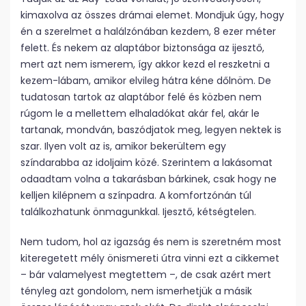
kimaxolva az összes drámai elemet. Mondjuk úgy, hogy
én a szerelmet a halálzónában kezdem, 8 ezer méter
felett. És nekem az alaptábor biztonsága az ijesztő,
mert azt nem ismerem, így akkor kezd el reszketni a
kezem-lábam, amikor elvileg hátra kéne dőlnöm. De
tudatosan tartok az alaptábor felé és közben nem
rúgom le a mellettem elhaladókat akár fel, akár le
tartanak, mondván, baszódjatok meg, legyen nektek is
szar. Ilyen volt az is, amikor bekerültem egy
színdarabba az idoljaim közé. Szerintem a lakásomat
odaadtam volna a takarásban bárkinek, csak hogy ne
kelljen kilépnem a színpadra. A komfortzónán túl
találkozhatunk önmagunkkal. Ijesztő, kétségtelen.
Nem tudom, hol az igazság és nem is szeretném most
kiteregetett mély önismereti útra vinni ezt a cikkemet
– bár valamelyest megtettem –, de csak azért mert
tényleg azt gondolom, nem ismerhetjük a másik