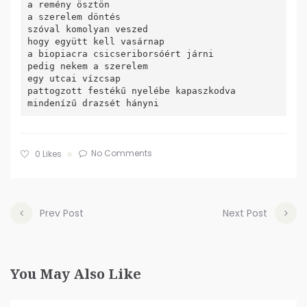
a remény ösztön

a szerelem döntés

szóval komolyan veszed

hogy együtt kell vasárnap

a biopiacra csicseriborsóért járni

pedig nekem a szerelem

egy utcai vízcsap

pattogzott festékű nyelébe kapaszkodva

No Comments
0
Likes
Prev Post
Next Post
You May Also Like