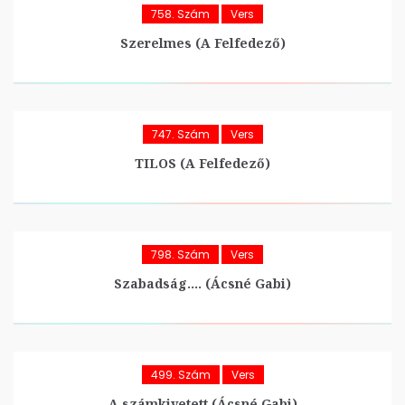
758. Szám
Vers
Szerelmes (A Felfedező)
747. Szám
Vers
TILOS (A Felfedező)
798. Szám
Vers
Szabadság…. (Ácsné Gabi)
499. Szám
Vers
A számkivetett (Ácsné Gabi)