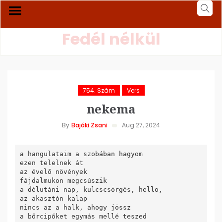
Fedél nélkül
754. Szám
Vers
nekema
By
Bajáki Zsani
Aug 27, 2024
a hangulataim a szobában hagyom

ezen telelnek át

az évelő növények

fájdalmukon megcsúszik

a délutáni nap, kulcscsörgés, hello,

az akasztón kalap

nincs az a halk, ahogy jössz

a bőrcipőket egymás mellé teszed
