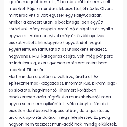
igazán megdöbbentett, Tihamér ezúttal nem viselt
maszkot. Fájó kimondani, kibaszottul jól néz ki. Olyan,
mint Brad Pitt a Volt egyszer egy Hollywoodban.
Amikor a koncert után, a backstage-ben együtt
söröztünk, négy gruppie-szerű nő ölelgette és nyalta
egyszerre. Valamennyivel mély és érzéki nyelves
csókot váltott. Mindegyikre hagyott időt. Végül
egyértelműen rámutatott az utolsóként érkezett,
negyvenes, MILF kategóriás csajra. Volt még pár perc
az indulásukig, ezért gyorsan rátértem: miért hord
maszkot Tihamér.
Mert minden a pofámra volt írva, árulta el. Az
építészmérnök-közgazdász, informatikus, bikram jóga-
és síoktató, hegyimentő Tihamért korábban
rendszeresen azért rúgták ki a munkahelyeiről, mert
ugyan soha nem nyilvánított véleményt a főnökei
eszetlen döntéseivel kapcsolatban, de a gesztusai,
arcának apró rándulásai mégis leleplezték. Ez pedig
nagyon nem tetszett munkaadóinak, mindig elküldték.