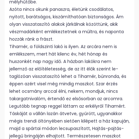
mélyhűtőbe.
Azóta nincs okunk panaszra, életünk csodálatos,
nyitott, barátságos, kiszámíthatóan biztonságos. Ám
olyan visszataszító alakok járkálnak közöttünk, akik
vészmadárként emlékeztetnek a múltra, és naponta
hozzák ránk a frászt.
Tihamér, a földszinti lakó is ilyen. Az arcára nem is
emlékszem, mert hát kilenc év, hét hónap és
huszonkét nap nagy idő. A házban lakókra nem
jellemző az előítéletesség, de az itt élők szerint le-
taglózóan visszataszító lehet a Tihamér, bűnronda, és
éppen azért visel még mindig maszkot. Szar érzés
lehet ocsmány arccal élni, nekem, mondjuk, nincs
takargatnivalóm, értendő ez elsősorban az arcomra.
Legutóbb tegnap reggel láttam az erkélyről Tihamért.
Táskáját a vállán lazán átvetve, gyűrött, ugyanakkor
mégis trendi öltönyében sietően kilépett a ház kapuján,
majd a spártai módon lecsupaszított, Hajtás-pajtás-
jellegű bringáján elhajtott. Természetesen maszkot