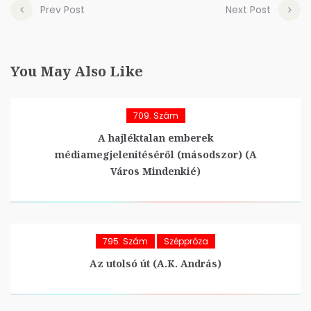
Prev Post
Next Post
You May Also Like
709. Szám
A hajléktalan emberek
médiamegjelenítéséről (másodszor) (A
Város Mindenkié)
795. Szám
Széppróza
Az utolsó út (A.K. András)