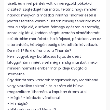
viselt, és mivel péntek volt, a méregzöld, pókokkal
díszített szájfedőjét használta. Feltűnt, hogy minden
napnak megvan a maszkja, mintha Tihamér ezzel is
jelezni szeretne valamit. Hétfőn mindig fehér maszkot
tesz a szája elé, a szövet felmegy egészen a szeméig,
szinte alig lát ki, kedden sárgát, szerdán okádékbarnát,
csütörtökön már fekete, halálfejeset, pénteken van ez
a tarantulás, hétvégén pedig a Metallicás következik.
De miért? És ki a franc ez a Tihamér?
Nem vagyok egy barátkozós fajta, de azért
kifaggatnám, miért visel még mindig maszkot, mikor
minden normális ember már jó ideje kivágta a
szemétbe.
Úgy döntöttem, varratok magamnak egy Motörhead
vagy Metallica feliratút, és a szám elé húzva
megszólítom Tihamért. A kapuban értem utol.
– Mégis? – kérdezte váratlanul.
– Mi mégis?
– Hát már maga is? Megint?