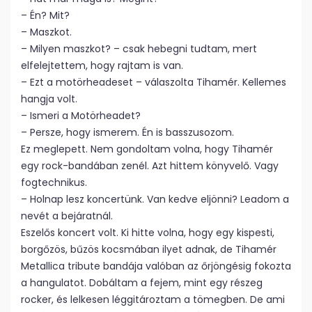
– Én? Mit?
– Maszkot.
– Milyen maszkot? – csak hebegni tudtam, mert
elfelejtettem, hogy rajtam is van.
– Ezt a motörheadeset – válaszolta Tihamér. Kellemes
hangja volt.
– Ismeri a Motörheadet?
– Persze, hogy ismerem. Én is basszusozom.
Ez meglepett. Nem gondoltam volna, hogy Tihamér
egy rock-bandában zenél. Azt hittem könyvelő. Vagy
fogtechnikus.
– Holnap lesz koncertünk. Van kedve eljönni? Leadom a
nevét a bejáratnál.
Eszelős koncert volt. Ki hitte volna, hogy egy kispesti,
borgőzös, bűzös kocsmában ilyet adnak, de Tihamér
Metallica tribute bandája valóban az őrjöngésig fokozta
a hangulatot. Dobáltam a fejem, mint egy részeg
rocker, és lelkesen léggitároztam a tömegben. De ami