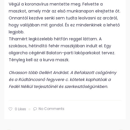
Végül a koronavírus mentette meg. Felvette a
maszkot, amely már az első munkanapon elrejtette őt.
Onnantól kezdve senki sem tudta leolvasni az arcáról,
hogy valójában mit gondol. És ez mindenkinek a lehető
legjobb.
Tihamért legközelebb hétfőn reggel láttam. A
szokásos, hétindító fehér maszkjában indult el. Egy
oligarcha cégénél Balaton-parti lakóparkokat tervez.
Tényleg kell az a kurva maszk.
Olvasson több Gellért Andrást. A Befalazott csőgörény
és a Rúdtáncosnő fegyvere c. kötetek kaphatóak a
Fedél Nélkül terjesztőinél és szerkesztőségünkben.
No Comments
0
Likes