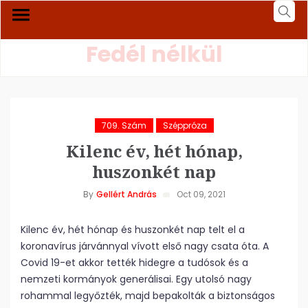
Fedél nélkül
709. Szám
Széppróza
Kilenc év, hét hónap,
huszonkét nap
By
Gellért András
Oct 09, 2021
Kilenc év, hét hónap és huszonkét nap telt el a
koronavírus járvánnyal vívott első nagy csata óta. A
Covid 19-et akkor tették hidegre a tudósok és a
nemzeti kormányok generálisai. Egy utolsó nagy
rohammal legyőzték, majd bepakolták a biztonságos