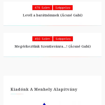
479. Szám
Széppróza
Levél a barátnőmnek (Ácsné Gabi)
450. Szám
Széppróza
Megérkeztünk Szentisvánra…! (Ácsné Gabi)
Kiadónk A Menhely Alapítvány