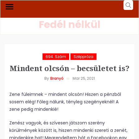
Fedél nélkül
694. Szám
Széppróza
Mindent olcsón – becsületet is?
By
Branyó
Mar 25, 2021
Zene füleimnek – mindent olcsón! Hiszen a pénzből
sosem elég! Főleg nálunk, tényleg szegényeknél! A
zene pedig mindenkié!
Zenész vagyok, és szívesen játszom szerény
körülmények között is, hiszen mindenki szereti a zenét,
mindenkire hat! Megrendeltem hát a Facebookon egy