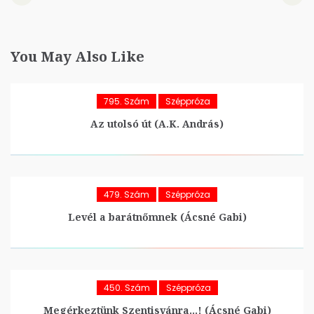
You May Also Like
795. Szám
Széppróza
Az utolsó út (A.K. András)
479. Szám
Széppróza
Levél a barátnőmnek (Ácsné Gabi)
450. Szám
Széppróza
Megérkeztünk Szentisvánra…! (Ácsné Gabi)