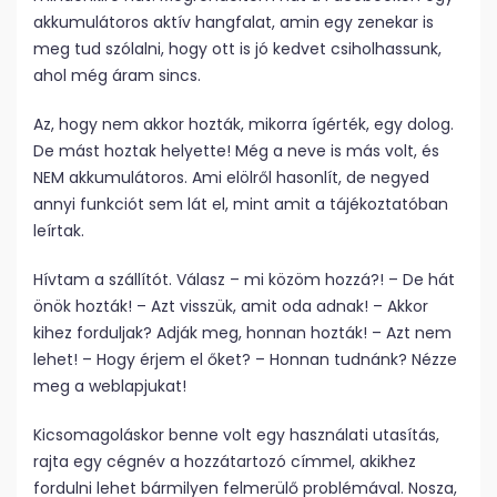
akkumulátoros aktív hangfalat, amin egy zenekar is
meg tud szólalni, hogy ott is jó kedvet csiholhassunk,
ahol még áram sincs.
Az, hogy nem akkor hozták, mikorra ígérték, egy dolog.
De mást hoztak helyette! Még a neve is más volt, és
NEM akkumulátoros. Ami elölről hasonlít, de negyed
annyi funkciót sem lát el, mint amit a tájékoztatóban
leírtak.
Hívtam a szállítót. Válasz – mi közöm hozzá?! – De hát
önök hozták! – Azt visszük, amit oda adnak! – Akkor
kihez forduljak? Adják meg, honnan hozták! – Azt nem
lehet! – Hogy érjem el őket? – Honnan tudnánk? Nézze
meg a weblapjukat!
Kicsomagoláskor benne volt egy használati utasítás,
rajta egy cégnév a hozzátartozó címmel, akikhez
fordulni lehet bármilyen felmerülő problémával. Nosza,