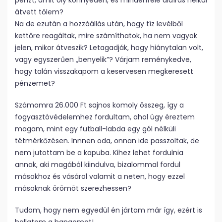
pénzt, amit oly könnyedén, és mindenféle aláírás nélkül
átvett tőlem?
Na de ezután a hozzáállás után, hogy tíz levélből
kettőre reagáltak, mire számíthatok, ha nem vagyok
jelen, mikor átveszik? Letagadják, hogy hiánytalan volt,
vagy egyszerűen „benyelik”? Várjam reménykedve,
hogy talán visszakapom a keservesen megkeresett
pénzemet?
Számomra 26.000 Ft sajnos komoly összeg, így a
fogyasztóvédelemhez fordultam, ahol úgy éreztem
magam, mint egy futball-labda egy gól nélküli
tétmérkőzésen. Innnen oda, onnan ide passzoltak, de
nem jutottam be a kapuba. Kihez lehet fordulnia
annak, aki magából kiindulva, bizalommal fordul
másokhoz és vásárol valamit a neten, hogy ezzel
másoknak örömöt szerezhessen?
Tudom, hogy nem egyedül én jártam már így, ezért is