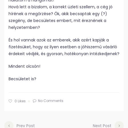
hallatom a hangomat!
Hová lett a bizalom, a korrekt üzleti szellem, a cég jó
hírének a megőrzése? Ők, akik becsaptak egy (?)
szegény, de becsületes embert, mit éreznének a
helyzetemben?
És hol vannak azok az emberek, akik azért kapják a
fizetésüket, hogy az ilyen esetben a jóhiszemű vásárló
érdekeit védjék, és gyorsan, hatékonyan intézkedjenek?
Mindent olcsón!
Becsületet is?
No Comments
0
Likes
Prev Post
Next Post