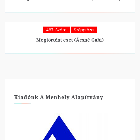
487. Szám
Széppróza
Megtörtént eset (Ácsné Gabi)
Kiadónk A Menhely Alapítvány