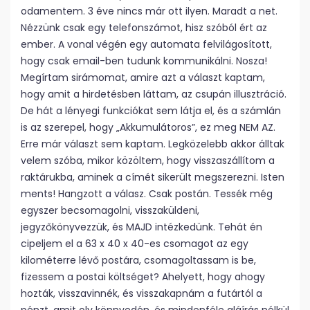
odamentem. 3 éve nincs már ott ilyen. Maradt a net.
Nézzünk csak egy telefonszámot, hisz szóból ért az
ember. A vonal végén egy automata felvilágosított,
hogy csak email-ben tudunk kommunikálni. Nosza!
Megírtam sirámomat, amire azt a választ kaptam,
hogy amit a hirdetésben láttam, az csupán illusztráció.
De hát a lényegi funkciókat sem látja el, és a számlán
is az szerepel, hogy „Akkumulátoros”, ez meg NEM AZ.
Erre már választ sem kaptam. Legközelebb akkor álltak
velem szóba, mikor közöltem, hogy visszaszállítom a
raktárukba, aminek a címét sikerült megszerezni. Isten
ments! Hangzott a válasz. Csak postán. Tessék még
egyszer becsomagolni, visszaküldeni,
jegyzőkönyvezzük, és MAJD intézkedünk. Tehát én
cipeljem el a 63 x 40 x 40-es csomagot az egy
kilométerre lévő postára, csomagoltassam is be,
fizessem a postai költséget? Ahelyett, hogy ahogy
hozták, visszavinnék, és visszakapnám a futártól a