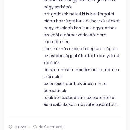
eltanultam hogy ami kiforgatható a
négy sarkából
azt gátlások nélkül ki is kell forgatni
hiába beszélgettünk át hosszú utakat
hogy közelebb kerüljünk egymáshoz
ezekből a párbeszédekből nem
maradt meg
semmi más csak a hideg üresség és
az ostobasággal átitatott könnyelmű
kötődés
de szerencsére mindennel le tudtam
számolni
az érzések pont olyanok mint a
porcelánok
rájuk kell szabadítani az elefántokat
és a szilánkokat mással eltakaríttatni.
No Comments
0
Likes