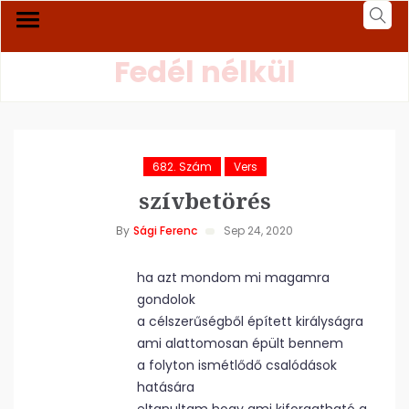
Fedél nélkül
682. Szám
Vers
szívbetörés
By
Sági Ferenc
Sep 24, 2020
ha azt mondom mi magamra
gondolok
a célszerűségből épített királyságra
ami alattomosan épült bennem
a folyton ismétlődő csalódások
hatására