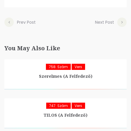
Prev Post
Next Post
You May Also Like
758. Szám
Vers
Szerelmes (A Felfedező)
747. Szám
Vers
TILOS (A Felfedező)