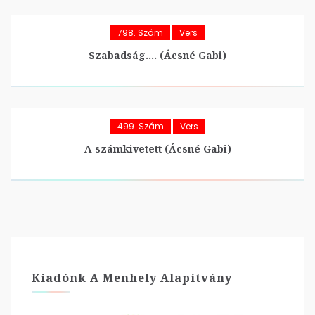
798. Szám
Vers
Szabadság…. (Ácsné Gabi)
499. Szám
Vers
A számkivetett (Ácsné Gabi)
Kiadónk A Menhely Alapítvány