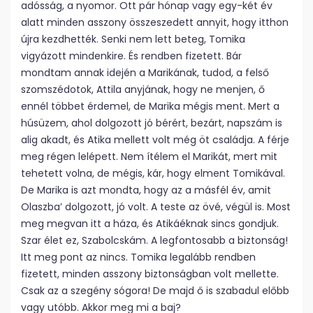
adósság, a nyomor. Ott pár hónap vagy egy-két év
alatt minden asszony összeszedett annyit, hogy itthon
újra kezdhették. Senki nem lett beteg, Tomika
vigyázott mindenkire. És rendben fizetett. Bár
mondtam annak idején a Marikának, tudod, a felső
szomszédotok, Attila anyjának, hogy ne menjen, ő
ennél többet érdemel, de Marika mégis ment. Mert a
húsüzem, ahol dolgozott jó bérért, bezárt, napszám is
alig akadt, és Atika mellett volt még öt családja. A férje
meg régen lelépett. Nem ítélem el Marikát, mert mit
tehetett volna, de mégis, kár, hogy elment Tomikával.
De Marika is azt mondta, hogy az a másfél év, amit
Olaszba’ dolgozott, jó volt. A teste az övé, végül is. Most
meg megvan itt a háza, és Atikáéknak sincs gondjuk.
Szar élet ez, Szabolcskám. A legfontosabb a biztonság!
Itt meg pont az nincs. Tomika legalább rendben
fizetett, minden asszony biztonságban volt mellette.
Csak az a szegény sógora! De majd ő is szabadul előbb
vagy utóbb. Akkor meg mi a baj?