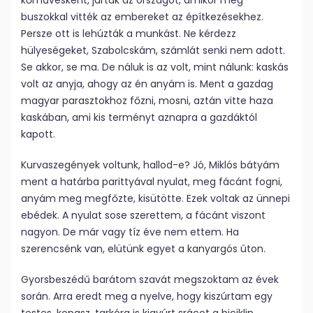
kőművesként, járták az országot, amikor még
buszokkal vitték az embereket az építkezésekhez.
Persze ott is lehúzták a munkást. Ne kérdezz
hülyeségeket, Szabolcskám, számlát senki nem adott.
Se akkor, se ma. De náluk is az volt, mint nálunk: kaskás
volt az anyja, ahogy az én anyám is. Ment a gazdag
magyar parasztokhoz főzni, mosni, aztán vitte haza
kaskában, ami kis terményt aznapra a gazdáktól
kapott.
Kurvaszegények voltunk, hallod-e? Jó, Miklós bátyám
ment a határba parittyával nyulat, meg fácánt fogni,
anyám meg megfőzte, kisütötte. Ezek voltak az ünnepi
ebédek. A nyulat sose szerettem, a fácánt viszont
nagyon. De már vagy tíz éve nem ettem. Ha
szerencsénk van, elütünk egyet a kanyargós úton.
Gyorsbeszédű barátom szavát megszoktam az évek
során. Arra eredt meg a nyelve, hogy kiszúrtam egy