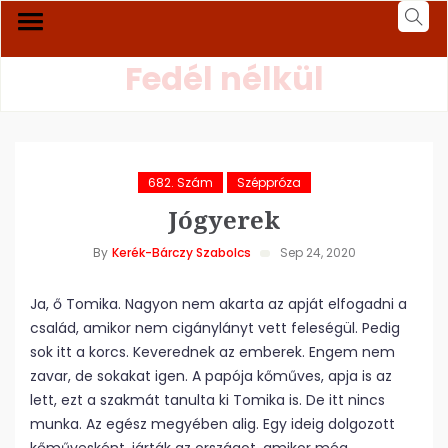
Fedél nélkül
682. Szám
Széppróza
Jógyerek
By
Kerék-Bárczy Szabolcs
Sep 24, 2020
Ja, ő Tomika. Nagyon nem akarta az apját elfogadni a
család, amikor nem cigánylányt vett feleségül. Pedig
sok itt a korcs. Keverednek az emberek. Engem nem
zavar, de sokakat igen. A papója kőműves, apja is az
lett, ezt a szakmát tanulta ki Tomika is. De itt nincs
munka. Az egész megyében alig. Egy ideig dolgozott