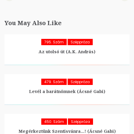
You May Also Like
795. Szám
Széppróza
Az utolsó út (A.K. András)
479. Szám
Széppróza
Levél a barátnőmnek (Ácsné Gabi)
450. Szám
Széppróza
Megérkeztünk Szentisvánra…! (Ácsné Gabi)