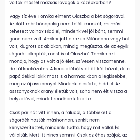
voltak másfél mázsás lovagok a középkorban?
Vagy tíz éve Tomika elment Olaszba a két sógorával.
Azelőtt már hónapokig nem talált munkát, mi mást
tehetett volna? Hidd el, mindenkivel jól bánt, semmi
gond nem volt. Amikor jött a razzia Milánóban vagy hol
volt, kiugrott az ablakon, mindig megúszta, de az egyik
sógorát elkapták, most is ül Olaszba’. Tomika azt
mondja, hogy az volt a jó élet, szívesen visszamenne,
de túl kockázatos. A keresetéből vett itt két házat, de a
papójáékkal lakik most is a harmadikban a legkisebbel,
meg az új asszonnyal. Mindenki dicsérte, hidd el. Az
asszonyoknak arany életük volt, soha nem élt vissza a
helyzetével, mindet rendben kifizette.
Csak pár nőt vitt innen, a faluból, a többieket a
sógoráék hozták máshonnan, senkit nem
kényszerítettek, mindenki tudta, hogy mit vállal. És
vállalták. Mert itt nincs semmi. Csak az éhes szájak, az