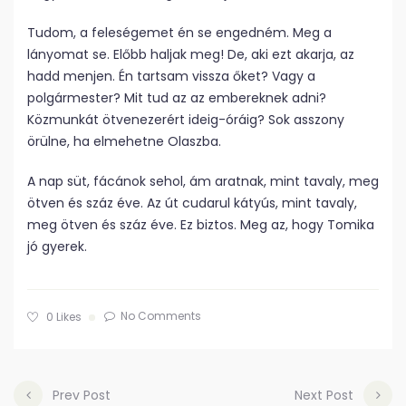
Tudom, a feleségemet én se engedném. Meg a
lányomat se. Előbb haljak meg! De, aki ezt akarja, az
hadd menjen. Én tartsam vissza őket? Vagy a
polgármester? Mit tud az az embereknek adni?
Közmunkát ötvenezerért ideig-óráig? Sok asszony
örülne, ha elmehetne Olaszba.
A nap süt, fácánok sehol, ám aratnak, mint tavaly, meg
ötven és száz éve. Az út cudarul kátyús, mint tavaly,
meg ötven és száz éve. Ez biztos. Meg az, hogy Tomika
jó gyerek.
No Comments
0
Likes
Prev Post
Next Post