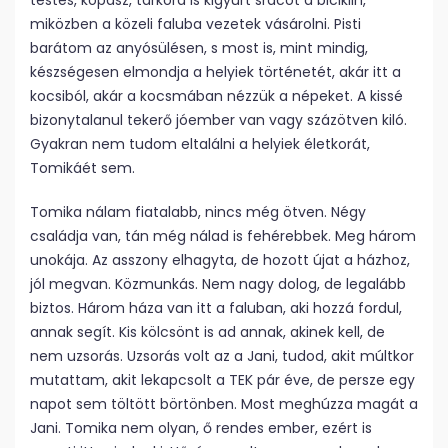
testes, kopasz, tarkóra is kigyúrt srácot a biciklin,
miközben a közeli faluba vezetek vásárolni. Pisti
barátom az anyósülésen, s most is, mint mindig,
készségesen elmondja a helyiek történetét, akár itt a
kocsiból, akár a kocsmában nézzük a népeket. A kissé
bizonytalanul tekerő jóember van vagy százötven kiló.
Gyakran nem tudom eltalálni a helyiek életkorát,
Tomikáét sem.
Tomika nálam fiatalabb, nincs még ötven. Négy
családja van, tán még nálad is fehérebbek. Meg három
unokája. Az asszony elhagyta, de hozott újat a házhoz,
jól megvan. Közmunkás. Nem nagy dolog, de legalább
biztos. Három háza van itt a faluban, aki hozzá fordul,
annak segít. Kis kölcsönt is ad annak, akinek kell, de
nem uzsorás. Uzsorás volt az a Jani, tudod, akit múltkor
mutattam, akit lekapcsolt a TEK pár éve, de persze egy
napot sem töltött börtönben. Most meghúzza magát a
Jani. Tomika nem olyan, ő rendes ember, ezért is