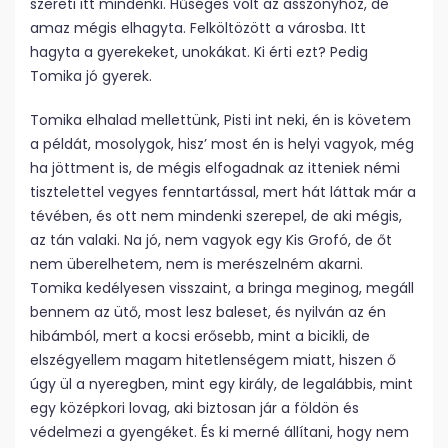
szereti itt mindenki. Hűséges volt az asszonyhoz, de
amaz mégis elhagyta. Felköltözött a városba. Itt
hagyta a gyerekeket, unokákat. Ki érti ezt? Pedig
Tomika jó gyerek.
Tomika elhalad mellettünk, Pisti int neki, én is követem
a példát, mosolygok, hisz’ most én is helyi vagyok, még
ha jöttment is, de mégis elfogadnak az itteniek némi
tisztelettel vegyes fenntartással, mert hát láttak már a
tévében, és ott nem mindenki szerepel, de aki mégis,
az tán valaki. Na jó, nem vagyok egy Kis Grofó, de őt
nem überelhetem, nem is merészelném akarni.
Tomika kedélyesen visszaint, a bringa meginog, megáll
bennem az ütő, most lesz baleset, és nyilván az én
hibámból, mert a kocsi erősebb, mint a bicikli, de
elszégyellem magam hitetlenségem miatt, hiszen ő
úgy ül a nyeregben, mint egy király, de legalábbis, mint
egy középkori lovag, aki biztosan jár a földön és
védelmezi a gyengéket. És ki merné állítani, hogy nem