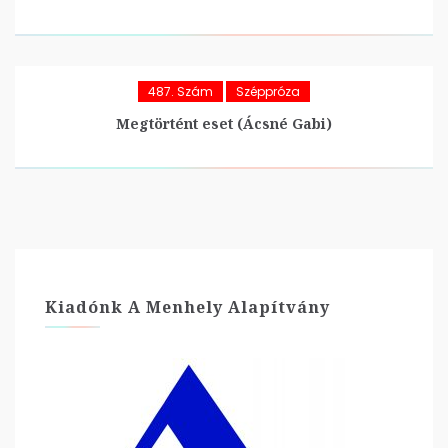
487. Szám
Széppróza
Megtörtént eset (Ácsné Gabi)
Kiadónk A Menhely Alapítvány