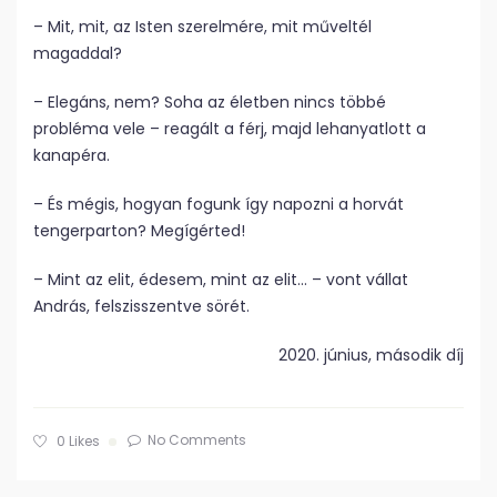
– Mit, mit, az Isten szerelmére, mit műveltél
magaddal?
– Elegáns, nem? Soha az életben nincs többé
probléma vele – reagált a férj, majd lehanyatlott a
kanapéra.
– És mégis, hogyan fogunk így napozni a horvát
tengerparton? Megígérted!
– Mint az elit, édesem, mint az elit… – vont vállat
András, felszisszentve sörét.
2020. június, második díj
No Comments
0
Likes