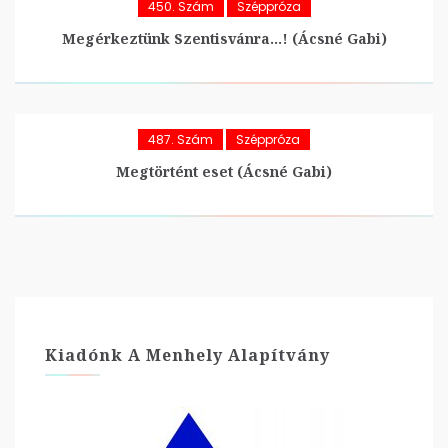
450. Szám
Széppróza
Megérkeztünk Szentisvánra…! (Ácsné Gabi)
487. Szám
Széppróza
Megtörtént eset (Ácsné Gabi)
Kiadónk A Menhely Alapítvány