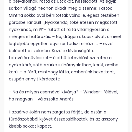
a belvárosnak, rótta az utcákat, nézelődött. Az egyik
sarkon villogó neonon akadt meg a szeme: Tattoo.
Mintha sokkolóval bénították volna le, egész testében
görcsbe rándult. „Nyakkendő, tökéletesen megkötött
nyakkendő, mi?!”– futott át rajta villámgyorsan a
mérges elhatározás. – Na, drágám, kapsz olyat, amivel
legfeljebb egyetlen egyszer tudsz felhúzni… – ezzel
belépett a szalonba. Közölte kívánságát a
tetoválóművésszel – élethű tetoválást szeretne a
nyaka köré, sötétszürke színárnyalatban, kerül, amibe
kerül – a férfi, minthogy látta, emberünk bekattant,
csupán ennyit kérdezett:
– Na és milyen csomóval kívánja? – Windsor- félével,
ha megvan – válaszolta András.
Hazaérve Jolán nem zargatta férjét, de aztán a
fürdőszobából kijövet összetalálkoztak, és az asszony
kisebb sokkot kapott.