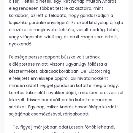
a férj. Teltek a hetek, egy-két hónap múltán András
elég rendesen többet tett le az asztalra, mint
korábban, az lett a feladata, hogy gondoskodjon a
logisztika gördülékenységéről. Ez okból kifolyólag újfajta
öltözéket is megköveteltek tőle, vasalt nadrág, fehér,
vagy világosabb színű ing, és amit maga sem értett,
nyakkendő.
Felesége persze roppant büszke volt urának
előléptetése miatt, viszont ugyanúgy fóliázta a
készterméket, akárcsak korábban. De! Előtört rég
elfelejtett emlékképe apjáról, aki hivatalnokként
minden áldott reggel gondosan kötötte meg a nagy,
keretes tükör előtt nyakkendőjét, miközben arcszesszel
lekezelt, frissen borotvált arcán kutatta a makacs
sörtéket. Egy nap, mikor András hasonlóképp küzdött
sajátjának csomózásával, ráripakodott.
– Te, figyelj már jobban oda! Lassan főnök lehetnél,