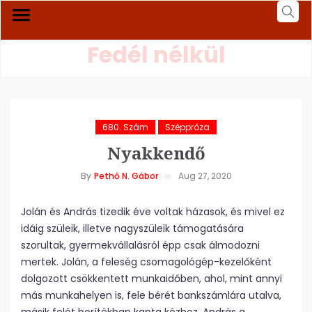
Fedél nélkül
680. Szám
Széppróza
Nyakkendő
By
Pethő N. Gábor
Aug 27, 2020
Jolán és András tizedik éve voltak házasok, és mivel ez
idáig szüleik, illetve nagyszüleik támogatására
szorultak, gyermekvállalásról épp csak álmodozni
mertek. Jolán, a feleség csomagológép-kezelőként
dolgozott csökkentett munkaidőben, ahol, mint annyi
más munkahelyen is, fele bérét bankszámlára utalva,