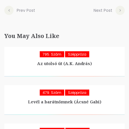
Prev Post
Next Post
You May Also Like
795. Szám
Széppróza
Az utolsó út (A.K. András)
479. Szám
Széppróza
Levél a barátnőmnek (Ácsné Gabi)