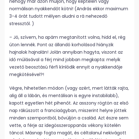
nehogy már azon múljon, hogy képtelen vagy
normálisan nyakkendőt kötni! (András ekkor maximum
3-4 órát tudott mélyen aludni a rá nehezedő
stressztől. )
– Jó, szívem, ha apám megtanított volna, hidd el, rég
úton lennék. Pont az állandó korholásod hiányzik
hajnalok hajnalán! Jolán annyiban hagyta, viszont az
idő múlásával a férj mind jobban megkapta: melyik
vezető beosztású férfi kínlódik ennyit a nyakkendője
megkötésével?!
Végre, hihetetlen módon (vagy azért, mert látták rajta,
alig áll a lábán, és mentálisan is egyre instabilabb),
kapott egyetlen hét pihenőt. Az asszony rögtön az első
nap rákúszott a franciaágyban, miszerint helyre jöttek
minden szempontból, bővüljön a család. Azt észre sem
vette, a férje az idegösszeroppanás vékony kötelén
táncol. Másnap fogta magát, és céltalanul nekivágott