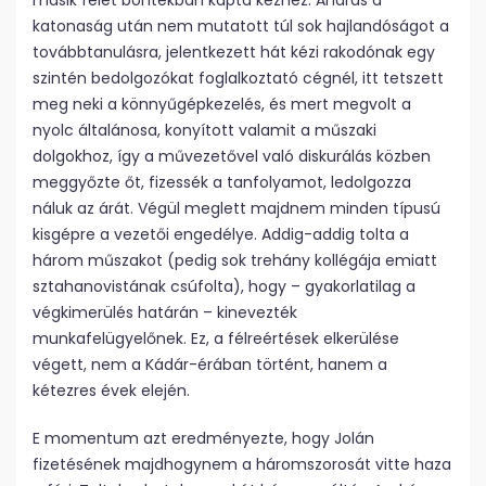
másik felét borítékban kapta kézhez. András a
katonaság után nem mutatott túl sok hajlandóságot a
továbbtanulásra, jelentkezett hát kézi rakodónak egy
szintén bedolgozókat foglalkoztató cégnél, itt tetszett
meg neki a könnyűgépkezelés, és mert megvolt a
nyolc általánosa, konyított valamit a műszaki
dolgokhoz, így a művezetővel való diskurálás közben
meggyőzte őt, fizessék a tanfolyamot, ledolgozza
náluk az árát. Végül meglett majdnem minden típusú
kisgépre a vezetői engedélye. Addig-addig tolta a
három műszakot (pedig sok trehány kollégája emiatt
sztahanovistának csúfolta), hogy – gyakorlatilag a
végkimerülés határán – kinevezték
munkafelügyelőnek. Ez, a félreértések elkerülése
végett, nem a Kádár-érában történt, hanem a
kétezres évek elején.
E momentum azt eredményezte, hogy Jolán
fizetésének majdhogynem a háromszorosát vitte haza