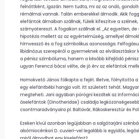
felnőttként, igazán. Nem tudta, mi az az ondó, gondol
rémálmai vannak. Talán emberekkel álmodik. Akik fo
elefántok álmaiban szállnak, füleik kifeszítve a szélnek,
szárnyatereszt. A fogaikon szállnak el. „Az egyetlen, d
hipotézis mellett az az egyértelműség, amellyel álmok
hímvessző és a fog szimbolikus azonossága. Felfogásun
libidinózus szerepéről a gyermeknek az elválasztáskor 
a pénisz szimbóluma, hanem a később kifejlődő pénisz
ugyan Ferenczi bácsi vélte, de jó érv az elefántok melle
Homokvető János fölkapta a fejét. Illetve, fölnyitotta a
egy elefántbébi hangja volt. Itt született tehát. Magy
megteheti. Jani agyában pörögni kezdtek az információ
őselefántok (Dinotheridae) családja legközönségeseb
csontmaradványaira pl. Baltavár, Rákoskeresztúr és Po
Ezeken kívül azonban legújabban a salgótarjáni szénb
alsómiocénkori D. cuvieri-vel legalább is egyidős, legősi
miről álmodhat egy kiselefánt?