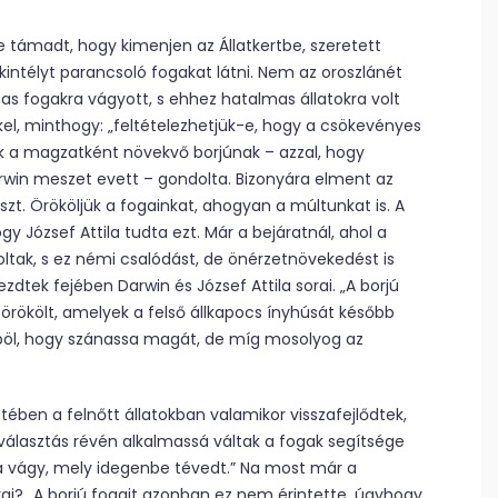
e támadt, hogy kimenjen az Állatkertbe, szeretett
kintélyt parancsoló fogakat látni. Nem az oroszlánét
mas fogakra vágyott, s ehhez hatalmas állatokra volt
kel, minthogy: „feltételezhetjük-e, hogy a csökevényes
k a magzatként növekvő borjúnak – azzal, hogy
arwin meszet evett – gondolta. Bizonyára elment az
aszt. Örököljük a fogainkat, ahogyan a múltunkat is. A
 József Attila tudta ezt. Már a bejáratnál, ahol a
oltak, s ez némi csalódást, de önérzetnövekedést is
tek fejében Darwin és József Attila sorai. „A borjú
s örökölt, amelyek a felső állkapocs ínyhúsát később
mböl, hogy szánassa magát, de míg mosolyog az
ében a felnőtt állatokban valamikor visszafejlődtek,
iválasztás révén alkalmassá váltak a fogak segítsége
t a vágy, mely idegenbe tévedt.” Na most már a
ai? „A borjú fogait azonban ez nem érintette, úgyhogy