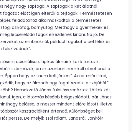
s négy nagy zápfoga. A zápfogak a két állatnál
t fogazat előtt igen eltérők a tejfogak. Természetesen
stépés feladatához alkalmazkodtak a természetes
ósfog, csikófog, bornyufog. Merthogy a gyermekek és
 még lecserélődő fogak elkezdenek kinőni. Na jó. De
szerveket az embrióknál, például fogakat a cetfélék és
 felszívódnak”.
ősen racionálisan: tipikus álmaink közé tartozik,
gerből« származék, amin azonban nem kell okvetlenül a
 Éppen hogy azt nem kell „érteni”. Akkor miért írod,
ződik, hogy az álmodó egy fogat szed ki a szájából.”
ésőbb? Homokvető János fülei összenéztek. Láttak két
tlanul. Igen, a látomás később beigazolódott, bár János
thogy belássa, a mester mindent előre látott. Illetve
egtöbbször kasztrációként értendő. Különbséget kell
Hát persze. De melyik szól rólam, Jánosról, Janiról?