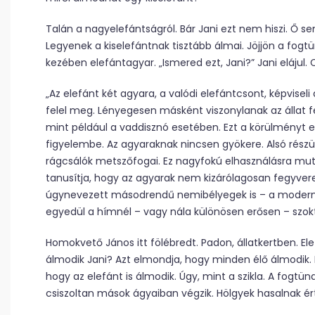
Talán a nagyelefántságról. Bár Jani ezt nem hiszi. Ő 
Legyenek a kiselefántnak tisztább álmai. Jöjjön a fog
kezében elefántagyar. „Ismered ezt, Jani?” Jani elájul.
„Az elefánt két agyara, a valódi elefántcsont, képvisel
felel meg. Lényegesen másként viszonylanak az állat
mint például a vaddisznó esetében. Ezt a körülményt e
figyelembe. Az agyaraknak nincsen gyökere. Alsó részü
rágcsálók metszőfogai. Ez nagyfokú elhasználásra mut
tanusítja, hogy az agyarak nem kizárólagosan fegyver
úgynevezett másodrendű nemibélyegek is – a modern
egyedül a hímnél – vagy nála különösen erősen – szokta
Homokvető János itt fölébredt. Padon, állatkertben. El
álmodik Jani? Azt elmondja, hogy minden élő álmodik. M
hogy az elefánt is álmodik. Úgy, mint a szikla. A fogtünd
csiszoltan mások ágyaiban végzik. Hölgyek hasalnak ér