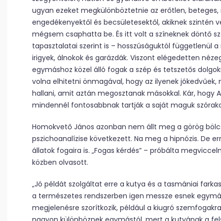
ugyan ezeket megkülönböztetnie az erőtlen, beteges, 
engedékenyektől és becsületesektől, akiknek szintén v
mégsem csaphatta be. És itt volt a színeknek döntő sze
tapasztalatai szerint is – hosszúságuktól függetlenü
irigyek, álnokok és garázdák. Viszont elégedetten nézeg
egymáshoz közel álló fogak a szép és tetszetős dolgokr
volna elhitetni önmagával, hogy az ilyenek jókedvűek,
hallani, amit aztán megosztanak másokkal. Kár, hogy Ar
mindennél fontosabbnak tartják a saját maguk szórako
Homokvető János azonban nem állt meg a görög bölcse
pszichoanalízise következett. Na meg a hipnózis. De err
állatok fogaira is. „Fogas kérdés” – próbálta megviccel
közben olvasott.
„Jó példát szolgáltat erre a kutya és a tasmániai farka
a természetes rendszerben igen messze esnek egymást
megjelenésre szorítkozik, például a kiugró szemfogak
nagyon különböznek egymástól, mert a kutyának a fels