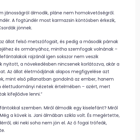
sem jánosságról álmodik, pláne nem homokvetőségről.
tündér. A fogtündér most karmazsin köntösben érkezik,
 Csordák jönnek.
i az állat felső metszőfogait, és pedig a második párnak
 fejéhez és ormányához, mintha szemfogak volnának –
lefántalakok rajzánál igen sokszor nem veszik
k nyitott, a növekedésben nincsenek korlátozva, akár a
at. Az állat életmódjának alapos megfigyelése azt
ek, mint első pillanatban gondolná az ember, hanem
 élettudományi nézetek értelmében – azért, mert
k kifejlődve lenni.”
efántokkal szemben. Miről álmodik egy kiselefánt? Miről
ég a kövek is. Jani álmában szikla volt. És megértette,
érről, aki neki soha nem jön el. Az ő fogai trófeák,
te.