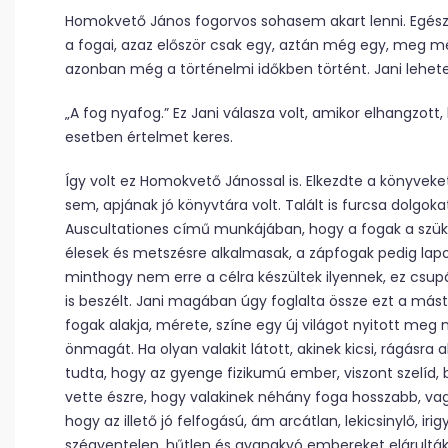
Homokvető János fogorvos sohasem akart lenni. Egész
a fogai, azaz először csak egy, aztán még egy, meg m
azonban még a történelmi időkben történt. Jani lehete
„A fog nyafog.” Ez Jani válasza volt, amikor elhangzott
esetben értelmet keres.
Így volt ez Homokvető Jánossal is. Elkezdte a könyveke
sem, apjának jó könyvtára volt. Talált is furcsa dolgoka
Auscultationes című munkájában, hogy a fogak a szük
élesek és metszésre alkalmasak, a zápfogak pedig lapo
minthogy nem erre a célra készültek ilyennek, ez csu
is beszélt. Jani magában úgy foglalta össze ezt a má
fogak alakja, mérete, színe egy új világot nyitott meg 
önmagát. Ha olyan valakit látott, akinek kicsi, rágásra 
tudta, hogy az gyenge fizikumú ember, viszont szelíd,
vette észre, hogy valakinek néhány foga hosszabb, vag
hogy az illető jó felfogású, ám arcátlan, lekicsinylő, iri
szégyentelen, hűtlen és gyanakvó embereket elárulták 