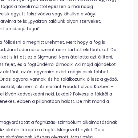
 fogak a távoli múlttól egészen a mai napig
lük együtt fölszívódva vagy kihullva a vágy.
Darwinra te is: „gyakran találunk olyan szerveket,
t a kisborjú fogai”.
lna fölidézni a meghitt Brehmet. Mert hogy a fog is
reud, Jani tudomása szerint nem tartott elefántokat. De
t is írt ott ez a Sigmund. Nem átallotta azt állítani,
z fejét, és a fogtündérről álmodik. Aki majd ajándékot
z elefánt, az én agyaraim azért mégis csak többet
iási agyarai vannak, és ha találkozunk, ő lesz a győző.
sokról, aki nem ő. Az elefánt Freudot olvas. Közben –
el kíván kedveskedni neki. Leköpi? Fölveszi a földről a
sz, énekes, ebben a pillanatban halott. De mit mond a
ső magyarázatát a foghúzás-szimbólum alkalmazásának
z elefánt kiköpte a fogát. Mérgezett nyilat. De a
ész elvárásainak, közben olvasott. Most még