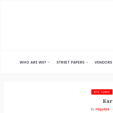
WHO ARE WE?
STREET PAPERS
VENDORS
672. Szám
Kar
By
Hágyépé