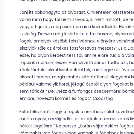
Jani itt abbahagyta az olvasást. Önkéntelen késztetés
volna nem hogy föl nem szívódó, ki nem rántott, de te
vagy a tigrisét, még csak nem is a krokodilokét. Hatal
szükség. Darwin még kísértette a trolibuszon, olyasmik
fogak, amelyek később felszívódnak, előnyére volnána
elszívják tőle az értékes foszforsavas meszet?” Ez a D
esze, ha olyan kérdést tesz föl, amire előre tudja a vál
fogaink múltunk részei. Homokvető János tudta azt, hogy
kőelefántok sokkal kisebbek lettek, mint egy-két éve v
okozott benne, megkülönböztethetetlenül elegyedni kezd
például valamelyik korai, jófogú ősétől olyan fogakat i
sem törik át.” De: „Nézz a furfangos csecsemőre: bö
emlőre, növeszti körmét és fogát.” Csöcsfog.
Feltételezhető, hogy a fogak a nemhasználat következt
mert a nyelv, a szájpadlás és az ajkak a természetes k
nélküli legelésre.” Na persze. „Korán vájta belém fogá
vágynak is van foga? Vajon vannak-e fogaknak is vágy