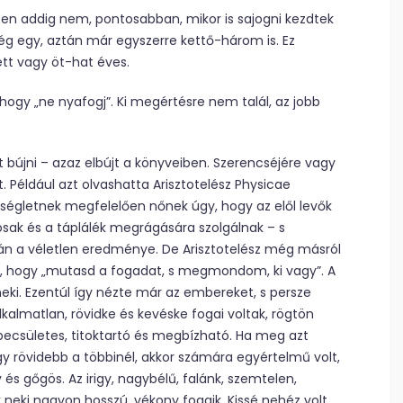
en addig nem, pontosabban, mikor is sajogni kezdtek
ég egy, aztán már egyszerre kettő-három is. Ez
tt vagy öt-hat éves.
, hogy „ne nyafogj”. Ki megértésre nem talál, az jobb
t bújni – azaz elbújt a könyveiben. Szerencséjére vagy
t. Például azt olvashatta Arisztotelész Physicae
ségletnek megfelelően nőnek úgy, hogy az elől levők
sak és a táplálék megrágására szolgálnak – s
pán a véletlen eredménye. De Arisztotelész még másról
st, hogy „mutasd a fogadat, s megmondom, ki vagy”. A
neki. Ezentúl így nézte már az embereket, s persze
alkalmatlan, rövidke és kevéske fogai voltak, rögtön
 becsületes, titoktartó és megbízható. Ha meg azt
y rövidebb a többinél, akkor számára egyértelmű volt,
gy és gőgös. Az irigy, nagybélű, falánk, szemtelen,
neki nagyon hosszú, vékony fogaik. Kissé nehéz volt