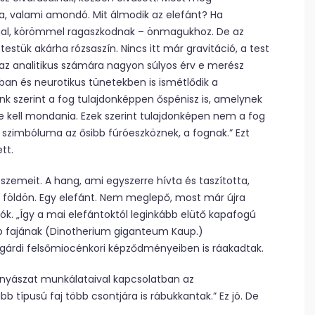
ta, valami amondó. Mit álmodik az elefánt? Ha
ggal, körömmel ragaszkodnak – önmagukhoz. De az
 testük akárha rózsaszín. Nincs itt már gravitáció, a test
e az analitikus számára nagyon súlyos érv e merész
ban és neurotikus tünetekben is ismétlődik a
k szerint a fog tulajdonképpen őspénisz is, amelynek
le kell mondania. Ezek szerint tulajdonképen nem a fog
 szimbóluma az ősibb fúróeszköznek, a fognak.” Ezt
tt.
 szemeit. A hang, ami egyszerre hívta és taszította,
ar földön. Egy elefánt. Nem meglepő, most már újra
k. „Így a mai elefántoktól leginkább elütő kapafogú
b fajának (Dinotherium giganteum Kaup.)
lgárdi felsőmiocénkori képződményeiben is ráakadtak.
ányászat munkálataival kapcsolatban az
bb típusú faj több csontjára is rábukkantak.” Ez jó. De