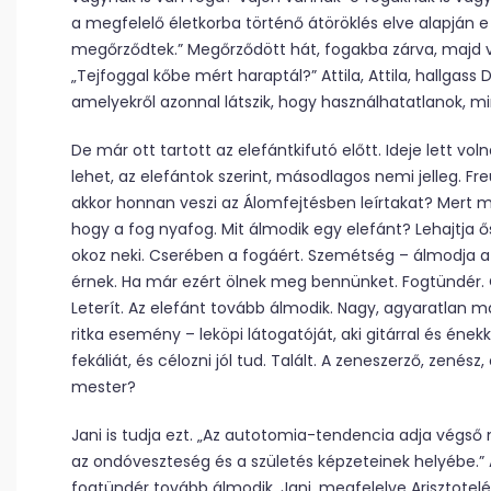
a megfelelő életkorba történő átöröklés elve alapján e
megőrződtek.” Megőrződött hát, fogakba zárva, majd ve
„Tejfoggal kőbe mért haraptál?” Attila, Attila, hallgass 
amelyekről azonnal látszik, hogy használhatatlanok, min
De már ott tartott az elefántkifutó előtt. Ideje lett vo
lehet, az elefántok szerint, másodlagos nemi jelleg. F
akkor honnan veszi az Álomfejtésben leírtakat? Mert mike
hogy a fog nyafog. Mit álmodik egy elefánt? Lehajtja ős
okoz neki. Cserében a fogáért. Szemétség – álmodja a
érnek. Ha már ezért ölnek meg bennünket. Fogtündér. Ór
Leterít. Az elefánt tovább álmodik. Nagy, agyaratlan má
ritka esemény – leköpi látogatóját, aki gitárral és énekk
fekáliát, és célozni jól tud. Talált. A zeneszerző, zené
mester?
Jani is tudja ezt. „Az autotomia-tendencia adja vég
az ondóveszteség és a születés képzeteinek helyébe.” A
fogtündér tovább álmodik. Jani, megfelelve Arisztotel