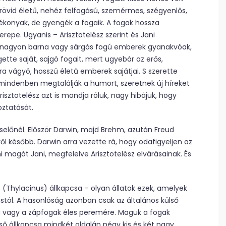
rövid életű, nehéz felfogású, szemérmes, szégyenlős,
ékonyak, de gyengék a fogaik. A fogak hossza
repe. Ugyanis – Arisztotelész szerint és Jani
l a nagyon barna vagy sárgás fogú emberek gyanakvóak,
ette saját, sajgó fogait, mert ugyebár az erős,
a vágyó, hosszú életű emberek sajátjai. S szerette
 mindenben megtalálják a humort, szeretnek új híreket
isztotelész azt is mondja róluk, nagy hibájuk, hogy
ztatását.
lőnél. Először Darwin, majd Brehm, azután Freud
ől később. Darwin arra vezette rá, hogy odafigyeljen az
ni magát Jani, megfelelve Arisztotelész elvárásainak. És
s (Thylacinus) állkapcsa – olyan állatok ezek, amelyek
ól. A hasonlóság azonban csak az általános külső
ra vagy a zápfogak éles peremére. Maguk a fogak
ő állkapcsa mindkét oldalán négy kis és két nagy