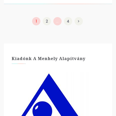
1
2
…
4
Kiadónk A Menhely Alapítvány