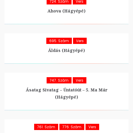
724. Szám
Vers
Ahova (hágyépé)
695. Szám
Vers
Áldás (hágyépé)
747. Szám
Vers
Ásatag Sivatag – Úntatóút – 5. Ma Már
(hágyépé)
761. Szám
776. Szám
Vers