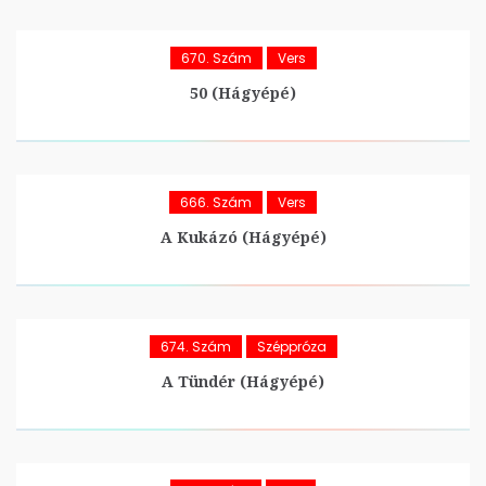
670. Szám
Vers
50 (hágyépé)
666. Szám
Vers
A Kukázó (hágyépé)
674. Szám
Széppróza
A Tündér (hágyépé)