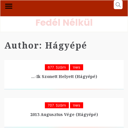
Fedél Nélkül
Author:
Hágyépé
677. Szám
Vers
…-Ik Szonett Helyett (hágyépé)
707. Szám
Vers
2013 Augusztus Vége (hágyépé)