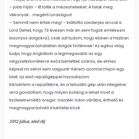
– jobb híján – itt töltik a mézesheteiket. A falak meg
vékonyak… megérti Lordságod.
– Semmit nem értek meg! – kiáltotta szederjes arccal a
Lord (lehet, hogy 73 évesen már én sem fogok emlékezni
bizonyos dolgokra), csak azt tudom, hogy ebben a házban
megmagyarázhatatlan dolgok történnek! Az egész világ
tudja, hogy Angliában a legmagasabb az egy
négyzetkilométerre eső kísértettek száma, de ehhez
képest mi sehol sem vagyunk! Kérem azonnal hívjon egy
taxit, az első repülőgéppel hazautazom.
Kikísértem a repülőtérre, és a felszálló gép után integetve
arra gondoltam, hogy milyen boldog is lehet most a
tiszteletreméltó öregúr; hazatér ódon várába, érthető és
megmagyarázható kísértetei közé.
2012 július, első díj