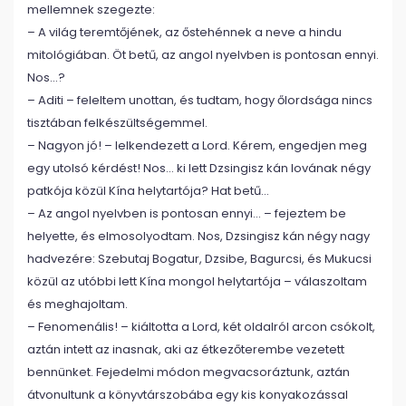
mellemnek szegezte:
– A világ teremtőjének, az őstehénnek a neve a hindu
mitológiában. Öt betű, az angol nyelvben is pontosan ennyi.
Nos…?
– Aditi – feleltem unottan, és tudtam, hogy őlordsága nincs
tisztában felkészültségemmel.
– Nagyon jó! – lelkendezett a Lord. Kérem, engedjen meg
egy utolsó kérdést! Nos… ki lett Dzsingisz kán lovának négy
patkója közül Kína helytartója? Hat betű…
– Az angol nyelvben is pontosan ennyi… – fejeztem be
helyette, és elmosolyodtam. Nos, Dzsingisz kán négy nagy
hadvezére: Szebutaj Bogatur, Dzsibe, Bagurcsi, és Mukucsi
közül az utóbbi lett Kína mongol helytartója – válaszoltam
és meghajoltam.
– Fenomenális! – kiáltotta a Lord, két oldalról arcon csókolt,
aztán intett az inasnak, aki az étkezőterembe vezetett
bennünket. Fejedelmi módon megvacsoráztunk, aztán
átvonultunk a könyvtárszobába egy kis konyakozással