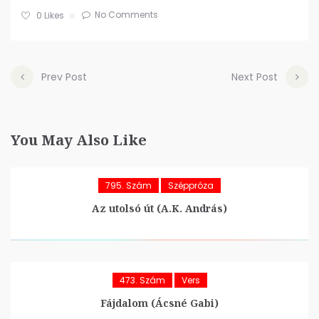
No Comments
0
Likes
Prev Post
Next Post
You May Also Like
795. Szám
Széppróza
Az utolsó út (A.K. András)
473. Szám
Vers
Fájdalom (Ácsné Gabi)