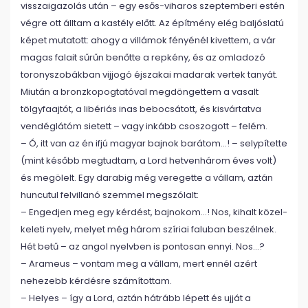
visszaigazolás után – egy esős-viharos szeptemberi estén
végre ott álltam a kastély előtt. Az építmény elég baljóslatú
képet mutatott: ahogy a villámok fényénél kivettem, a vár
magas falait sűrűn benőtte a repkény, és az omladozó
toronyszobákban vijjogó éjszakai madarak vertek tanyát.
Miután a bronzkopogtatóval megdöngettem a vasalt
tölgyfaajtót, a libériás inas bebocsátott, és kisvártatva
vendéglátóm sietett – vagy inkább csoszogott – felém.
– Ó, itt van az én ifjú magyar bajnok barátom…! – selypítette
(mint később megtudtam, a Lord hetvenhárom éves volt)
és megölelt. Egy darabig még veregette a vállam, aztán
huncutul felvillanó szemmel megszólalt:
– Engedjen meg egy kérdést, bajnokom…! Nos, kihalt közel-
keleti nyelv, melyet még három szíriai faluban beszélnek.
Hét betű – az angol nyelvben is pontosan ennyi. Nos…?
– Arameus – vontam meg a vállam, mert ennél azért
nehezebb kérdésre számítottam.
– Helyes – így a Lord, aztán hátrább lépett és ujját a