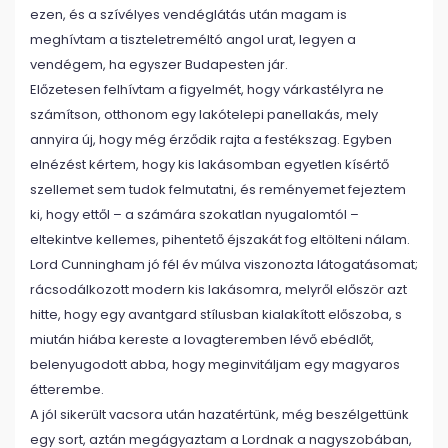
ezen, és a szívélyes vendéglátás után magam is
meghívtam a tiszteletreméltó angol urat, legyen a
vendégem, ha egyszer Budapesten jár.
Előzetesen felhívtam a figyelmét, hogy várkastélyra ne
számítson, otthonom egy lakótelepi panellakás, mely
annyira új, hogy még érződik rajta a festékszag. Egyben
elnézést kértem, hogy kis lakásomban egyetlen kísértő
szellemet sem tudok felmutatni, és reményemet fejeztem
ki, hogy ettől – a számára szokatlan nyugalomtól –
eltekintve kellemes, pihentető éjszakát fog eltölteni nálam.
Lord Cunningham jó fél év múlva viszonozta látogatásomat;
rácsodálkozott modern kis lakásomra, melyről először azt
hitte, hogy egy avantgard stílusban kialakított előszoba, s
miután hiába kereste a lovagteremben lévő ebédlőt,
belenyugodott abba, hogy meginvitáljam egy magyaros
étterembe.
A jól sikerült vacsora után hazatértünk, még beszélgettünk
egy sort, aztán megágyaztam a Lordnak a nagyszobában,