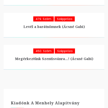
479. Szám
Széppróza
Levél a barátnőmnek (Ácsné Gabi)
450. Szám
Széppróza
Megérkeztünk Szentisvánra…! (Ácsné Gabi)
Kiadónk A Menhely Alapítvány