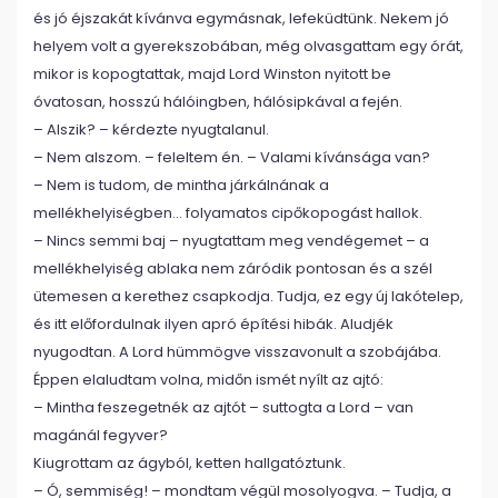
és jó éjszakát kívánva egymásnak, lefeküdtünk. Nekem jó
helyem volt a gyerekszobában, még olvasgattam egy órát,
mikor is kopogtattak, majd Lord Winston nyitott be
óvatosan, hosszú hálóingben, hálósipkával a fején.
– Alszik? – kérdezte nyugtalanul.
– Nem alszom. – feleltem én. – Valami kívánsága van?
– Nem is tudom, de mintha járkálnának a
mellékhelyiségben… folyamatos cipőkopogást hallok.
– Nincs semmi baj – nyugtattam meg vendégemet – a
mellékhelyiség ablaka nem záródik pontosan és a szél
ütemesen a kerethez csapkodja. Tudja, ez egy új lakótelep,
és itt előfordulnak ilyen apró építési hibák. Aludjék
nyugodtan. A Lord hümmögve visszavonult a szobájába.
Éppen elaludtam volna, midőn ismét nyílt az ajtó:
– Mintha feszegetnék az ajtót – suttogta a Lord – van
magánál fegyver?
Kiugrottam az ágyból, ketten hallgatóztunk.
– Ó, semmiség! – mondtam végül mosolyogva. – Tudja, a