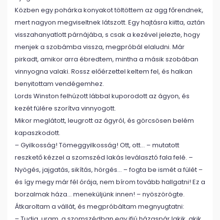
Közben egy pohárka konyakot töltöttem az agg főrendnek,
mert nagyon megviseltnek látszott. Egy hajtásra kiitta, aztán
visszahanyatlott párnájába, s csak a kezével jelezte, hogy
menjek a szobámba vissza, megpróbál elaludni. Már
pirkadt, amikor arra ébredtem, mintha a másik szobában
vinnyogna valaki. Rossz előérzettel keltem fel, és halkan
benyitottam vendégemhez.
Lords Winston felhúzott lábbal kuporodott az ágyon, és
kezét fülére szorítva vinnyogott.
Mikor meglátott, leugrott az ágyról, és görcsösen belém
kapaszkodott.
– Gyilkosság! Tömeggyilkosság! Ott, ott… – mutatott
reszkető kézzel a szomszéd lakás leválasztó fala felé. –
Nyögés, jajgatás, sikítás, hörgés… – fogta be ismét a fülét –
és így megy már fél órája, nem bírom tovább hallgatni! Ez a
borzalmak háza… meneküljünk innen! – nyöszörögte.
Átkaroltam a vállát, és megpróbáltam megnyugtatni:
– Tudja, uram, a szomszédban egy ifjú házaspár lakik, akik