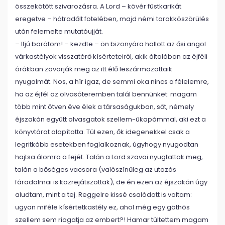
összekötött szivarozásra. A Lord – kövér füstkarikát
eregetve – hátradőlt fotelében, majd némi torokköszörülés
után felemelte mutatóujját.
– Ifjú barátom! – kezdte – ön bizonyára hallott az ősi angol
várkastélyok visszatérő kísérteteiről, akik általában az éjféli
órákban zavarják meg az itt élő leszármazottaik
nyugalmát. Nos, a hír igaz, de semmi oka nincs a félelemre,
ha az éjfél az olvasóteremben talál bennünket
: magam
több mint ötven éve élek a társaságukban, sőt, némely
éjszakán együtt olvasgatok szellem-ükapámmal, aki ezt a
könyvtárat alapította. Túl ezen, ők idegenekkel csak a
legritkább esetekben foglalkoznak, úgyhogy nyugodtan
hajtsa álomra a fejét. Talán a Lord szavai nyugtattak meg,
talán a bőséges vacsora (valószínűleg az utazás
fáradalmai is közrejátszottak), de én ezen az éjszakán úgy
aludtam, mint a tej. Reggelre kissé csalódott is voltam:
ugyan miféle kísértetkastély ez, ahol még egy göthös
szellem sem riogatja az embert?! Hamar túltettem magam