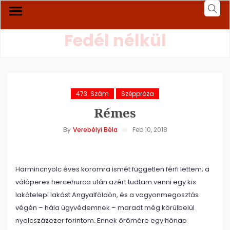
Fedél nélkül
473. Szám
Széppróza
Rémes
By
Verebélyi Béla
Feb 10, 2018
Harmincnyolc éves koromra ismét független férfi lettem; a
válóperes hercehurca után azért tudtam venni egy kis
lakótelepi lakást Angyalföldön, és a vagyonmegosztás
végén – hála ügyvédemnek – maradt még körülbelül
nyolcszázezer forintom. Ennek örömére egy hónap