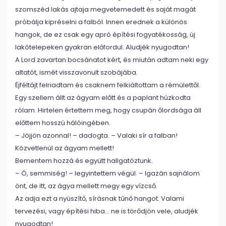
szomszéd lakás ajtaja megvetemedett és saját magát
próbálja kipréselni a falból. Innen erednek a különös
hangok, de ez csak egy apró építési fogyatékosság, új
lakótelepeken gyakran előfordul. Aludjék nyugodtan!
A Lord zavartan bocsánatot kért, és miután adtam neki egy
altatót, ismét visszavonult szobájába.
Éjféltájt felriadtam és csaknem felkiáltottam a rémülettől.
Egy szellem állt az ágyam előtt és a paplant húzkodta
rólam. Hirtelen értettem meg, hogy csupán őlordsága áll
előttem hosszú hálóingében.
– Jöjjön azonnal! – dadogta. – Valaki sír a falban!
Közvetlenül az ágyam mellett!
Bementem hozzá és együtt hallgatóztunk.
– Ó, semmiség! – legyintettem végül. – Igazán sajnálom
önt, de itt, az ágya mellett megy egy vízcső.
Az adja ezt a nyüszítő, sírásnak tűnő hangot. Valami
tervezési, vagy építési hiba… ne is törődjön vele, aludjék
nyugodtan!