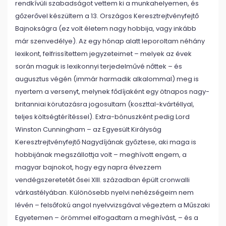
rendkívüli szabadságot vettem ki a munkahelyemen, és
gőzerővel készültem a 13. Országos Keresztrejtvényfejtő
Bajnokságra (ez volt életem nagy hobbija, vagy inkább
már szenvedélye). Az egy hónap alatt leporoltam néhány
lexikont, felfrissítettem jegyzeteimet – melyek az évek
során maguk is lexikonnyi terjedelművé nőttek – és
augusztus végén (immár harmadik alkalommal) meg is
nyertem a versenyt, melynek fődíjaként egy ötnapos nagy-
britanniai körutazásra jogosultam (koszttal-kvártéllyal,
teljes költségtérítéssel). Extra-bónuszként pedig Lord
Winston Cunningham – az Egyesült Királyság
Keresztrejtvényfejtő Nagydíjának győztese, aki maga is
hobbijának megszállottja volt – meghívott engem, a
magyar bajnokot, hogy egy napra élvezzem
vendégszeretetét ősei XIII. században épült cronwalli
várkastélyában. Különösebb nyelvi nehézségeim nem
lévén – felsőfokú angol nyelvvizsgával végeztem a Műszaki
Egyetemen – örömmel elfogadtam a meghívást, – és a